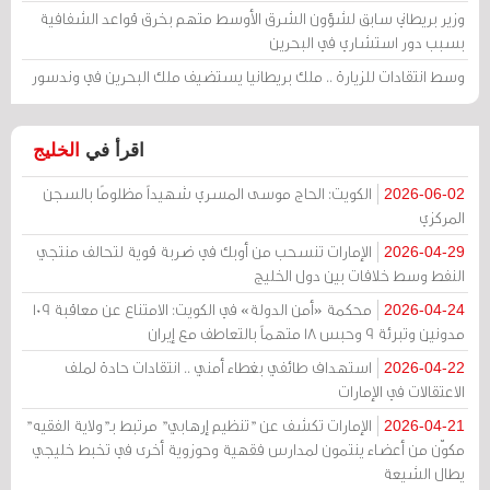
وزير بريطاني سابق لشؤون الشرق الأوسط متهم بخرق قواعد الشفافية
بسبب دور استشاري في البحرين
وسط انتقادات للزيارة .. ملك بريطانيا يستضيف ملك البحرين في وندسور
اقرأ في
الخليج
الكويت: الحاج موسى المسري شهيداً مظلومًا بالسجن
2026-06-02
المركزي
الإمارات تنسحب من أوبك في ضربة قوية لتحالف منتجي
2026-04-29
النفط وسط خلافات بين دول الخليج
محكمة «أمن الدولة» في الكويت: الامتناع عن معاقبة 109
2026-04-24
مدونين وتبرئة 9 وحبس 18 متهماً بالتعاطف مع إيران
استهداف طائفي بغطاء أمني .. انتقادات حادة لملف
2026-04-22
الاعتقالات في الإمارات
الإمارات تكشف عن "تنظيم إرهابي" مرتبط بـ"ولاية الفقيه"
2026-04-21
مكوّن من أعضاء ينتمون لمدارس فقهية وحوزوية أخرى في تخبط خليجي
يطال الشيعة