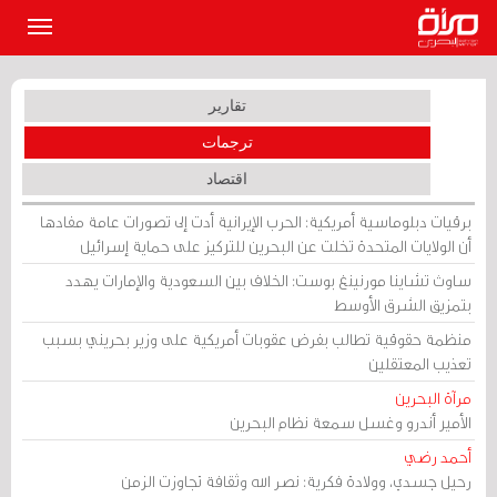
القائمة
الرئيسي
تقارير
ترجمات
اقتصاد
برقيات دبلوماسية أمريكية: الحرب الإيرانية أدت إلى تصورات عامة مفادها
أن الولايات المتحدة تخلت عن البحرين للتركيز على حماية إسرائيل
ساوث تشاينا مورنينغ بوست: الخلاف بين السعودية والإمارات يهدد
بتمزيق الشرق الأوسط
منظمة حقوقية تطالب بفرض عقوبات أمريكية على وزير بحريني بسبب
تعذيب المعتقلين
مرآة البحرين
الأمير أندرو وغسل سمعة نظام البحرين
أحمد رضي
رحيل جسدي، وولادة فكرية: نصر الله وثقافة تجاوزت الزمن