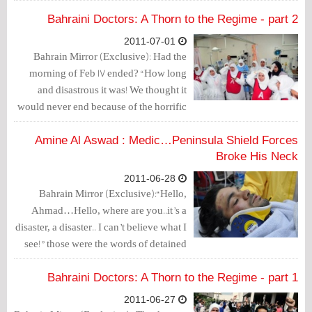
Bahraini Doctors: A Thorn to the Regime - part 2
2011-07-01
Bahrain Mirror (Exclusive): Had the
morning of Feb 17 ended? “How long
and disastrous it was! We thought it
would never end because of the horrific
events we experienced!” One of the
medical staff said.
Amine Al Aswad : Medic…Peninsula Shield Forces
Broke His Neck
2011-06-28
Bahrain Mirror (Exclusive):“Hello,
Ahmad…Hello, where are you..it’s a
disaster, a disaster.. I can’t believe what I
see!” those were the words of detained
medic Amine Jaafar Aswad
Bahraini Doctors: A Thorn to the Regime - part 1
2011-06-27