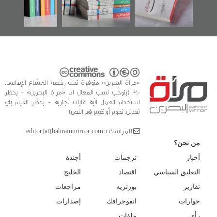
للدراسات والتوثيق
«مرآة البحرين» متوفرة تحت رخصة المشاع الإبداعي،
3.0 (يتوجب نسب المقال الى «مراة البحرين» - يحظر
استخدام العمل لأية غايات تجارية - يُحظر القيام بأي
تعديل، تحوير أو تغيير في النص)
للمراسلات: editor [at] bahrainmirror.com
من نحن؟
أخبار
ترجمات
أجندة
التعليق السياسي
اقتصاد
الخليج
تقارير
بورتريه
مراجعات
حوارات
انفوجرافك
إصدارات
رأي
ملفات