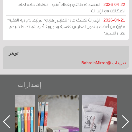
استهداف طائفي بغطاء أمني .. انتقادات حادة لملف
2026-04-22
الاعتقالات في الإمارات
الإمارات تكشف عن "تنظيم إرهابي" مرتبط بـ"ولاية الفقيه"
2026-04-21
مكوّن من أعضاء ينتمون لمدارس فقهية وحوزوية أخرى في تخبط خليجي
يطال الشيعة
تويتر
تغريدات @BahrainMirror
إصدارات
"حماة الباب الأخير":
تصنيف موضوعي
"مرآة البحرين"
الإصدار الأول عن
للوثائق البريطانية
تصدر حصاد
اعتصام الدراز
يقدمه «مركز أوال»
الساحات 2019
ه
وأحداث ساحة
في سلسلة من 5
الفداء لمركز أوال
كتب