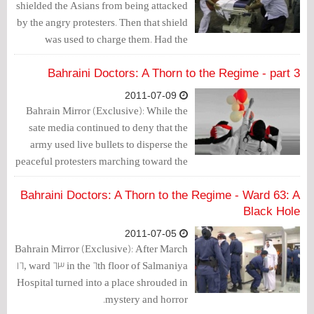
shielded the Asians from being attacked
by the angry protesters. Then that shield
was used to charge them. Had the
doctors wanted to harm the Asians, they
would have left them bleed in the streets.
Bahraini Doctors: A Thorn to the Regime - part 3
2011-07-09
Bahrain Mirror (Exclusive): While the
sate media continued to deny that the
army used live bullets to disperse the
peaceful protesters marching toward the
Pearl Roundabout.
Bahraini Doctors: A Thorn to the Regime - Ward 63: A
Black Hole
2011-07-05
Bahrain Mirror (Exclusive): After March
16, ward 63 in the 6th floor of Salmaniya
Hospital turned into a place shrouded in
mystery and horror.