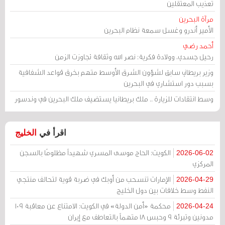
تعذيب المعتقلين
مرآة البحرين
الأمير أندرو وغسل سمعة نظام البحرين
أحمد رضي
رحيل جسدي، وولادة فكرية: نصر الله وثقافة تجاوزت الزمن
وزير بريطاني سابق لشؤون الشرق الأوسط متهم بخرق قواعد الشفافية
بسبب دور استشاري في البحرين
وسط انتقادات للزيارة .. ملك بريطانيا يستضيف ملك البحرين في وندسور
اقرأ في
الخليج
الكويت: الحاج موسى المسري شهيداً مظلومًا بالسجن
2026-06-02
المركزي
الإمارات تنسحب من أوبك في ضربة قوية لتحالف منتجي
2026-04-29
النفط وسط خلافات بين دول الخليج
محكمة «أمن الدولة» في الكويت: الامتناع عن معاقبة 109
2026-04-24
مدونين وتبرئة 9 وحبس 18 متهماً بالتعاطف مع إيران