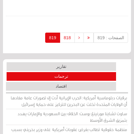
thugs who stormed the University campus (under security
forces protection) with
sticks, iron rods, and swords terrorizing the students!
الصفحات : 819
818
819
تقارير
ترجمات
اقتصاد
برقيات دبلوماسية أمريكية: الحرب الإيرانية أدت إلى تصورات عامة مفادها
أن الولايات المتحدة تخلت عن البحرين للتركيز على حماية إسرائيل
ساوث تشاينا مورنينغ بوست: الخلاف بين السعودية والإمارات يهدد
بتمزيق الشرق الأوسط
منظمة حقوقية تطالب بفرض عقوبات أمريكية على وزير بحريني بسبب