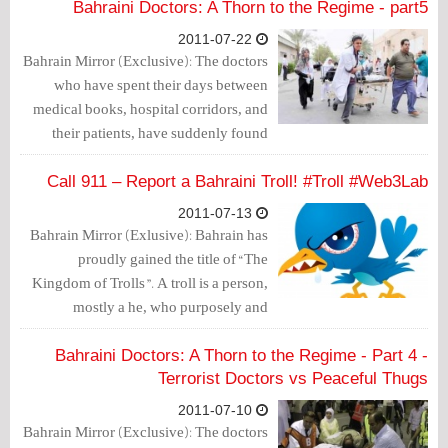
Bahraini Doctors: A Thorn to the Regime - part5
2011-07-22
Bahrain Mirror (Exclusive): The doctors
who have spent their days between
medical books, hospital corridors, and
their patients, have suddenly found
themselves at the center of that public
sphere.
Call 911 – Report a Bahraini Troll! #Troll #Web3Lab
2011-07-13
Bahrain Mirror (Exlusive): Bahrain has
proudly gained the title of “The
Kingdom of Trolls”. A troll is a person,
mostly a he, who purposely and
deliberately spread hatred and discord
on the Internet.
Bahraini Doctors: A Thorn to the Regime - Part 4 -
Terrorist Doctors vs Peaceful Thugs
2011-07-10
Bahrain Mirror (Exclusive): The doctors