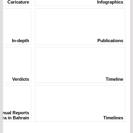
Caricature
Infographics
In-depth
Publications
Verdicts
Timeline
nnual Reports
ura in Bahrain
Timelines