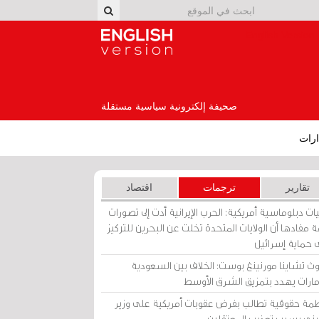
English Version
صحيفة إلكترونية سياسية مستقلة
رات
تقارير
ترجمات
اقتصاد
ات دبلوماسية أمريكية: الحرب الإيرانية أدت إلى تصورات
 مفادها أن الولايات المتحدة تخلت عن البحرين للتركيز
 حماية إسرائيل
ث تشاينا مورنينغ بوست: الخلاف بين السعودية
إمارات يهدد بتمزيق الشرق الأوسط
مة حقوقية تطالب بفرض عقوبات أمريكية على وزير
يني بسبب تعذيب المعتقلين