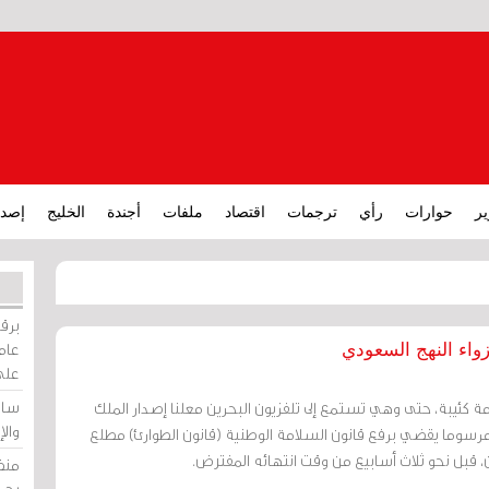
ير
حوارات
رأي
ترجمات
اقتصاد
ملفات
أجندة
الخليج
إصدا
برقي
عامة
زواء النهج السعودي
على
ساو
 كئيبة، حتى وهي تستمع إلى تلفزيون البحرين معلنا إصدار الملك
وال
سوما يقضي برفع قانون السلامة الوطنية (قانون الطوارئ) مطلع
، قبل نحو ثلاث أسابيع من وقت انتهائه المفترض.
منظ
بحر