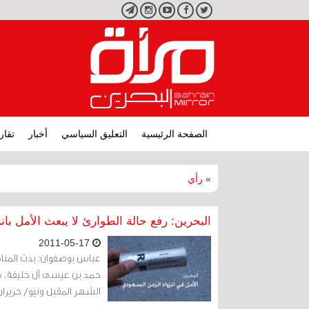
تويتر
فيسبوك
يوتيوب
انستجرام
تليجرام
الصفحة الرئيسية
التعليق السياسي
أخبار
تقار
»
رأي
البحرين: رفع حالة الطوارئ لا يبعث الأمل بان
2011-05-17
عباس بوصفوان: بدت المنامة
حمد بن عيسى آل خليفة، مر
الشهر المقبل ونيو/ حزيران