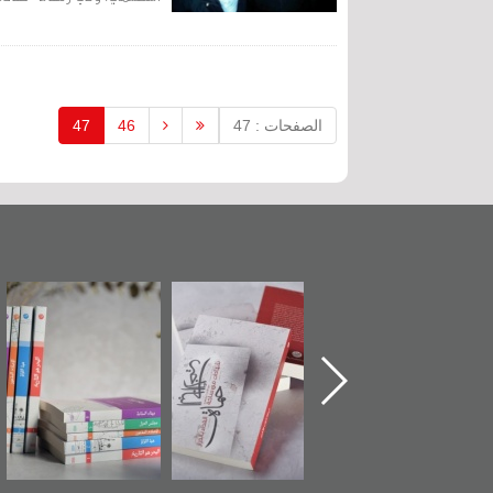
الصفحات : 47
46
47
ماة الباب الأخير":
تصنيف موضوعي
"مرآة البحرين"
«
لإصدار الأول عن
للوثائق البريطانية
تصدر حصاد
اعتصام الدراز
يقدمه «مركز أوال»
الساحات 2019
ع
وأحداث ساحة
في سلسلة من 5
لفداء لمركز أوال
كتب
دراسات والتوثيق