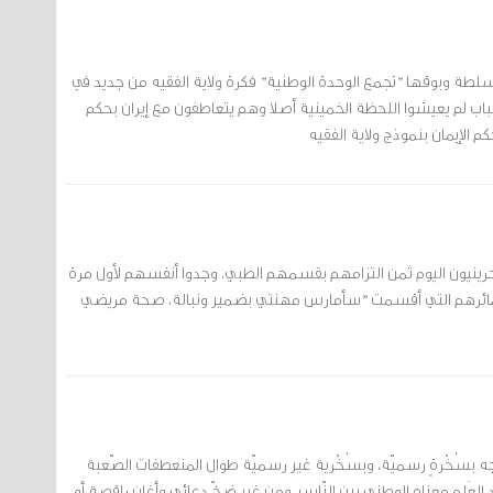
لسلطة وبوقها "تجمع الوحدة الوطنية" فكرة ولاية الفقيه من جديد في
باب لم يعيشوا اللحظة الخمينية أصلا وهم يتعاطفون مع إيران بحكم
م الإيمان بنموذج ولاية الفقيه
بحرينيون اليوم ثمن التزامهم بقسمهم الطبي، وجدوا أنفسهم لأول مرة
مائرهم التي أقسمت "سأمارس مهنتي بضمير ونبالة، صحة مريضي
ُوجه بسُخْرةٍ رسميّة، وبسُخْرية غير رسميّة طوال المنعطفات الصّعبة
 العَلم معناه الوطني بين النّاس، ومن غير ضخّ دعائي وأغان راقصة أو