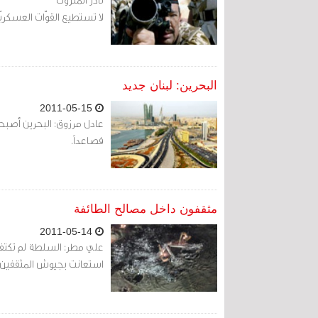
لا تستطيع القوّات العسكري
البحرين: لبنان جديد
2011-05-15
عادل مرزوق: البحرين أصبحت ل
فصاعداً.
مثقفون داخل مصالح الطائفة
2011-05-14
علي مطر: السلطة لم تكتف 
استعانت بجيوش المثقفين و