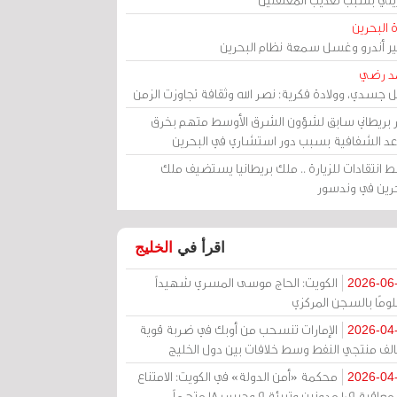
 البحرين
مير أندرو وغسل سمعة نظام البحرين
د رضي
ل جسدي، وولادة فكرية: نصر الله وثقافة تجاوزت الزمن
ر بريطاني سابق لشؤون الشرق الأوسط متهم بخرق
عد الشفافية بسبب دور استشاري في البحرين
 انتقادات للزيارة .. ملك بريطانيا يستضيف ملك
حرين في وندسور
اقرأ في
الخليج
الكويت: الحاج موسى المسري شهيداً
2026-06
ومًا بالسجن المركزي
الإمارات تنسحب من أوبك في ضربة قوية
2026-04
الف منتجي النفط وسط خلافات بين دول الخليج
محكمة «أمن الدولة» في الكويت: الامتناع
2026-04
عن معاقبة 109 مدونين وتبرئة 9 وحبس 18 متهماً