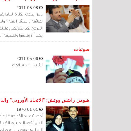
2011-05-08
ومن يدعي الكثرة، لماذا يق
لطائفة واستئثاراً لفئة؟ ول
المرجح لكم بكثرتكم وغلبتك
يجب أن يقمعوا والشيعة الع
صوتيات
2011-05-06
نشيد الورد سلاحي
هيومن رايتس ووتش: "الاتحاد الأوروبي" والدن
1970-01-01
أمضت 
الدنماركي-البحريني الذي ي
السلمي. وفي رسالة صادمة بتاريخ 19 فبراير/شباط، أعلنت مريم 