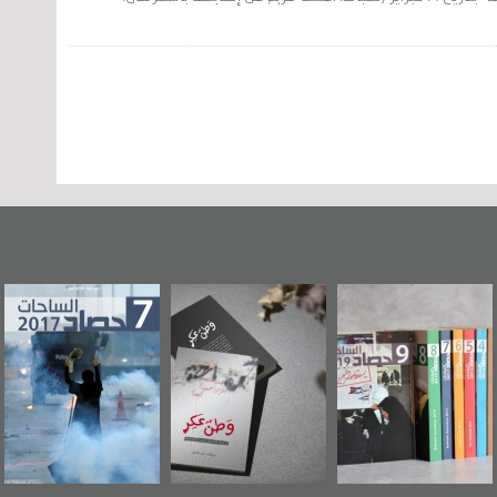
وطن عكر» رواية
حصاد 2017
عاشوراء البحرين...
جديدة لمعتقل
ويكيليكس السفارة
سكري تصدر عن
الأمريكية
«مرآة البحرين»