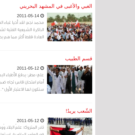
الغبي والأغبى في المشهد البحريني
2011-05-14
محمد نجم: لقد أحيا غباء ا
الذاكرة الشيعية الفتية لش
العادة فقط أكثر مما هم بحك
قسم الطبيب
2011-05-12
علي مطر: يدفع الأطباء ال
أمام امتحان قاس تجاه ض
ستكون لها الاعتبار الأول ".
الشّعب يريدُ!
2011-05-12
نادر المتروك: علمُ البلاد و
في العقود الماضية. استعاد