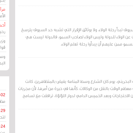
مرآة
الأ
أحم
ف تبدأ رحلة الولاء، ولا بوثائق الإقرار التي تشبه حد السيوف يترسخ
رحي
حدث عن الولاء للدولة وليس الولاء لصاحب السمو، فالدولة ليست هي
وزي
و ممن عليهم أن يبدأوا رحلة تعلم الولاء.
قوا
وسط
الب
البحريني، يوم كان الشارع وسط المنامة يفيض بالمتظاهرين، كانت
معظم الوقت بالنقل من الوكالات، كأنها في حيرة من أمرها، لأن مجريات
 الاحتجاجات وبعد الخميس الدامي لدوار اللؤلؤة، ترافقت مع تسامح
-02
مظل
-29
لتح
-24