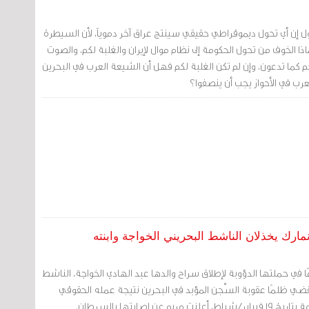
ول إن أي تحول ديموقراطي حقيقي سينتج عراق آخر دموياً، لأن السيطرة
ماذا الخوف من تحول الحكومة إلى نظام موال لإيران والغلبة لكم، والصوت
م كما تدعون، وإن لم تكن الغلبة لكم فهل أن الشيعة العرب في البحرين
رب في الأحواز يجب أن ينصفوا؟
مارك يخذلان الناشط البحريني الخواجة وابنته
مريم الخواجة 13 عامًا في حملتها الدؤوبة لإطلاق سراح والدها عبد الهادي الخواجة، الناشط
قضي ظلمًا عقوبة السَّجن المؤبد في البحرين نتيجة عمله الحقوقي
عن إصابتها بالسرطان.