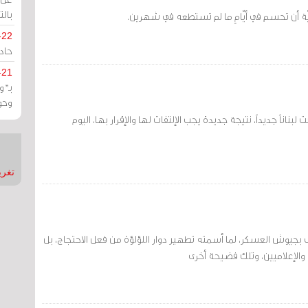
بالت
ّة أن تحسم في أيّامٍ ما لم تستطعه في شهرين.
-22
حادة
-21
بـ"
وحو
بناناً جديداً، نتيجة جديدة يجب الإلتفات لها والإقرار بها، اليوم
تغريدات
بجيوش العسكر، لما أسمته تطهير دوار اللؤلؤة من فعل الاحتجاج، بل
الإعلاميين، وتلك فضيحة أخرى