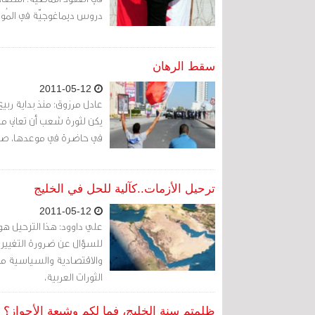
دروس ديماغوجيّة في المُو
سقط الرهان
2011-05-12
عادل مرزوق: منذ بداية ربيع
يكن لثورة شعب أن تعاني من
في حاضرة في موعدها، صلب
ترحيل الأزمات..كآلية للحل في الخليج
2011-05-12
علي داوود: هذا الترحيل هو
للسؤال عن ضرورة التغيير 
والاقتصادية والسياسية مع
الثورات العربية،
ظلمتم سنة الخليج، فما لكم وشيعة الأحواز؟