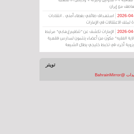
عاطف مع إيران
استهداف طائفي بغطاء أمني .. انتقادات
2026-04
 لملف الاعتقالات في الإمارات
الإمارات تكشف عن "تنظيم إرهابي" مرتبط
2026-04
ولاية الفقيه" مكوّن من أعضاء ينتمون لمدارس فقهية
زوية أخرى في تخبط خليجي يطال الشيعة
تويتر
 @BahrainMirror