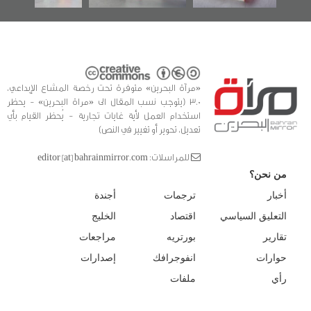
«مرآة البحرين» متوفرة تحت رخصة المشاع الإبداعي،
3.0 (يتوجب نسب المقال الى «مراة البحرين» - يحظر
استخدام العمل لأية غايات تجارية - يُحظر القيام بأي
تعديل، تحوير أو تغيير في النص)
للمراسلات: editor [at] bahrainmirror.com
من نحن؟
أخبار
ترجمات
أجندة
التعليق السياسي
اقتصاد
الخليج
تقارير
بورتريه
مراجعات
حوارات
انفوجرافك
إصدارات
رأي
ملفات