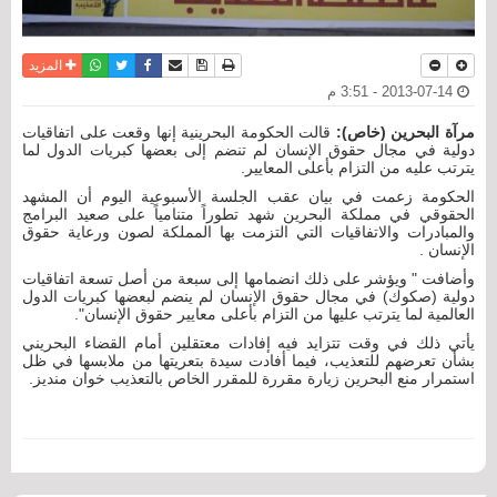
نسخة للطباعة
حفظ الموضوع
فيسبوك
تويتر
أرسل الى صديق
واتساب
المزيد
2013-07-14 - 3:51 م
مرآة البحرين (خاص):
قالت الحكومة البحرينية إنها وقعت على اتفاقيات
دولية في مجال حقوق الإنسان لم تنضم إلى بعضها كبريات الدول لما
يترتب عليه من التزام بأعلى المعايير.
الحكومة زعمت في بيان عقب الجلسة الأسبوعية اليوم أن المشهد
الحقوقي في مملكة البحرين شهد تطوراً متنامياً على صعيد البرامج
والمبادرات والاتفاقيات التي التزمت بها المملكة لصون ورعاية حقوق
الإنسان .
وأضافت " ويؤشر على ذلك انضمامها إلى سبعة من أصل تسعة اتفاقيات
دولية (صكوك) في مجال حقوق الإنسان لم ينضم لبعضها كبريات الدول
العالمية لما يترتب عليها من التزام بأعلى معايير حقوق الإنسان".
يأتي ذلك في وقت تتزايد فيه إفادات معتقلين أمام القضاء البحريني
بشأن تعرضهم للتعذيب، فيما أفادت سيدة بتعريتها من ملابسها في ظل
استمرار منع البحرين زيارة مقررة للمقرر الخاص بالتعذيب خوان منديز.