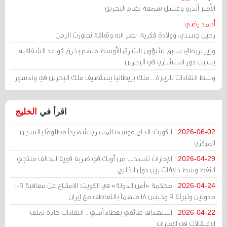
الأمير أندرو وغسل سمعة نظام البحرين
أحمد رضي
رحيل جسدي، وولادة فكرية: نصر الله وثقافة تجاوزت الزمن
وزير بريطاني سابق لشؤون الشرق الأوسط متهم بخرق قواعد الشفافية
بسبب دور استشاري في البحرين
وسط انتقادات للزيارة .. ملك بريطانيا يستضيف ملك البحرين في وندسور
اقرأ في
الخليج
الكويت: الحاج موسى المسري شهيداً مظلومًا بالسجن
2026-06-02
المركزي
الإمارات تنسحب من أوبك في ضربة قوية لتحالف منتجي
2026-04-29
النفط وسط خلافات بين دول الخليج
محكمة «أمن الدولة» في الكويت: الامتناع عن معاقبة 109
2026-04-24
مدونين وتبرئة 9 وحبس 18 متهماً بالتعاطف مع إيران
استهداف طائفي بغطاء أمني .. انتقادات حادة لملف
2026-04-22
الاعتقالات في الإمارات