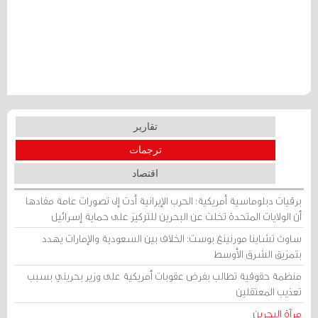
تقارير
ترجمات
اقتصاد
برقيات دبلوماسية أمريكية: الحرب الإيرانية أدت إلى تصورات عامة مفادها
أن الولايات المتحدة تخلت عن البحرين للتركيز على حماية إسرائيل
ساوث تشاينا مورنينغ بوست: الخلاف بين السعودية والإمارات يهدد
بتمزيق الشرق الأوسط
منظمة حقوقية تطالب بفرض عقوبات أمريكية على وزير بحريني بسبب
تعذيب المعتقلين
مرآة البحرين