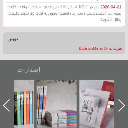
الإمارات تكشف عن "تنظيم إرهابي" مرتبط بـ"ولاية الفقيه"
2026-04-21
مكوّن من أعضاء ينتمون لمدارس فقهية وحوزوية أخرى في تخبط خليجي
يطال الشيعة
تويتر
تغريدات @BahrainMirror
إصدارات
"حماة الباب الأخير":
تصنيف موضوعي
"مرآة البحرين"
الإصدار الأول عن
للوثائق البريطانية
تصدر حصاد
اعتصام الدراز
يقدمه «مركز أوال»
الساحات 2019
ه
وأحداث ساحة
في سلسلة من 5
الفداء لمركز أوال
كتب
للدراسات والتوثيق