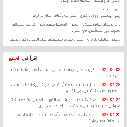
الأمير أندرو وغسل سمعة نظام البحرين
أحمد رضي
رحيل جسدي، وولادة فكرية: نصر الله وثقافة تجاوزت الزمن
وزير بريطاني سابق لشؤون الشرق الأوسط متهم بخرق قواعد الشفافية
بسبب دور استشاري في البحرين
وسط انتقادات للزيارة .. ملك بريطانيا يستضيف ملك البحرين في وندسور
اقرأ في
الخليج
الكويت: الحاج موسى المسري شهيداً مظلومًا بالسجن
2026-06-02
المركزي
الإمارات تنسحب من أوبك في ضربة قوية لتحالف منتجي
2026-04-29
النفط وسط خلافات بين دول الخليج
محكمة «أمن الدولة» في الكويت: الامتناع عن معاقبة 109
2026-04-24
مدونين وتبرئة 9 وحبس 18 متهماً بالتعاطف مع إيران
استهداف طائفي بغطاء أمني .. انتقادات حادة لملف
2026-04-22
الاعتقالات في الإمارات