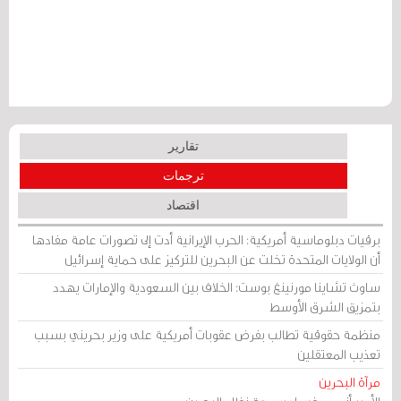
تقارير
ترجمات
اقتصاد
برقيات دبلوماسية أمريكية: الحرب الإيرانية أدت إلى تصورات عامة مفادها
أن الولايات المتحدة تخلت عن البحرين للتركيز على حماية إسرائيل
ساوث تشاينا مورنينغ بوست: الخلاف بين السعودية والإمارات يهدد
بتمزيق الشرق الأوسط
منظمة حقوقية تطالب بفرض عقوبات أمريكية على وزير بحريني بسبب
تعذيب المعتقلين
مرآة البحرين