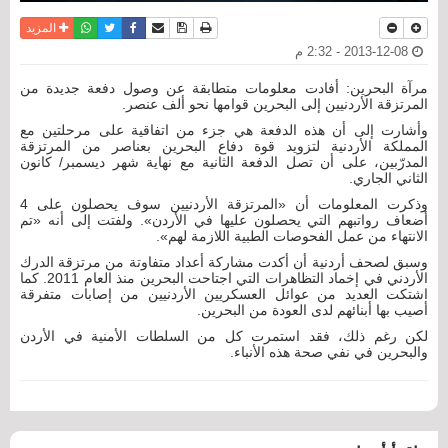
نسخة للطباعة
حفظ الموضوع
فيسبوك
تويتر
أرسل الى صديق
واتساب
المزيد
2013-12-08 - 2:32 م
مرآة البحرين: أفادت معلومات متطابقة عن وصول دفعة جديدة من
المرتزقة الأردنيين إلى البحرين قوامها نحو ألف عنصر.
وأشارت إلى أن هذه الدفعة هي جزء من اتفاقية على مرحلتين مع
المملكة الأردنية لتزويد قوة دفاع البحرين بعناصر من المرتزقة
المدرّبين، على أن تصل الدفعة الثانية مع نهاية شهر ديسمبر/ كانون
الثاني الجاري.
وذكرت المعلومات أن «المرتزقة الأردنيين سوف يحصلون على 4
أضعاف رواتبهم التي يحصلون عليها في الأردن». ولفتت إلى أنه «تم
الانتهاء من عمل الفحوصات الطبية اللازمة لهم».
وسبق لصحف أردنية أن أكدت مشاركة أعداد متفاوتة من مرتزقة الدرك
الأردني في إخماد التظاهرات التي اجتاحت البحرين منذ العام 2011. كما
اشتكت العديد من عوائل العسكريين الأردنيين من إصابات متفرقة
أصيب بها أبنائهم لدى العودة من البحرين.
لكن رغم ذلك، فقد استمرت كل من السلطات الأمنية في الأردن
والبحرين في نفي صحة هذه الأنباء.