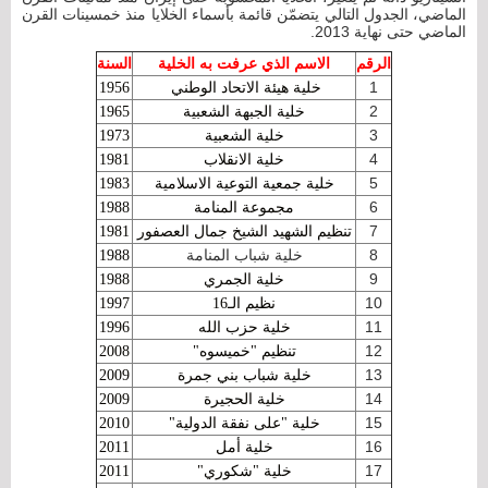
الماضي، الجدول التالي يتضمّن قائمة بأسماء الخلايا منذ خمسينات القرن
الماضي حتى نهاية 2013.
الرقم
الاسم الذي عرفت به الخلية
السنة
1
خلية هيئة الاتحاد الوطني
1956
2
خلية الجبهة الشعبية
1965
3
خلية الشعبية
1973
4
خلية الانقلاب
1981
5
خلية جمعية التوعية الاسلامية
1983
6
مجموعة المنامة
1988
7
تنظيم الشهيد الشيخ جمال العصفور
1981
8
خلية شباب المنامة
1988
9
خلية الجمري
1988
10
نظيم الـ16
1997
11
خلية حزب الله
1996
12
تنظيم "خميسوه"
2008
13
خلية شباب بني جمرة
2009
14
خلية الحجيرة
2009
15
خلية "على نفقة الدولية"
2010
16
خلية أمل
2011
17
خلية "شكوري"
2011