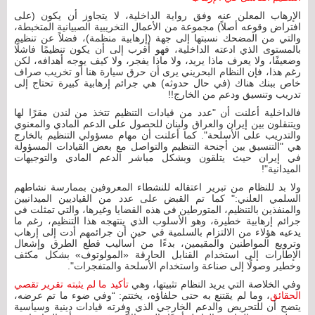
الإرهاب المعلن عنه وفق رواية الداخلية، لا يتجاوز أن يكون (على
افتراض وقوعه أصلاً) مجموعة من الأعمال التخريبية الصبيانية المتخبطة،
والتي من المضحك نسبتها إلى جهة (إرهابية منظمة)، فضلاً عن تنظيم
بالمستوى الذي ادعته الداخلية، فهو أقرب إلى أن يكون تنظيمًا فاشلًا
وضعيفًا، ولا يعرف ماذا يريد، ولا ماذا يفجر، ولا كيف يوجه أهدافه، لكن
رغم هذا، فإن النظام البحريني يرى أن حرق سيارة هنا أو تخريب صراف
خاص ببنك هناك (في حال حدوثه) هي جرائم إرهابية كبيرة تحتاج إلى
تدريب وتنسيق ودعم من الخارج!!
فالداخلية أعلنت أن "عدد من قيادات التنظيم تتخذ من لندن مقرًا لها
ويتنقلون بين إيران والعراق ولبنان للحصول على الدعم المادي والمعنوي
والتدريب على الأسلحة". كما أعلنت أن مهام مسؤولي التنظيم بالخارج
هي "التنسيق بين أجنحة التنظيم والتواصل مع بعض القيادات المسؤولة
في إيران حيث يتلقون وبشكل مباشر الدعم المادي والتوجيهات
الميدانية"!
ولا بد للنظام من تبرير اعتقاله للنشطاء المعروفين بممارسة نشاطهم
السلمي العلني:" كما تم القبض على عدد من القياديين الميدانيين
والمنفذين بالتنظيم، المتورطين في هذه القضايا وغيرها، والتي تمثلت في
جرائم إرهابية خطيرة، وهو الأسلوب الذي ينتهجه هذا التنظيم، رغم ما
يدعيه هؤلاء من الالتزام بالسلمية في حين أن جرائمهم أدت إلى إرهاب
وترويع المواطنين والمقيمين، بدءًا من أساليب قطع الطرق وإشعال
الإطارات إلى استخدام القنابل الحارقة «المولوتوف» بشكل مكثف
وخطير وصولًا إلى صناعة واستخدام الأسلحة والمتفجرات".
وفي الخلاصة التي يريد النظام تثبيتها، وهي
تأكيد ما لم يثبته تقرير تقصي
الحقائق
، وما لم يقتنع به حتى حلفاؤه، يختتم: “وفي ضوء ما تم عرضه،
يتضح أن للتحريض والدعم الخارجي الذي وفرته قيادات دينية وسياسية