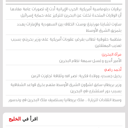
برقيات دبلوماسية أمريكية: الحرب الإيرانية أدت إلى تصورات عامة مفادها
أن الولايات المتحدة تخلت عن البحرين للتركيز على حماية إسرائيل
ساوث تشاينا مورنينغ بوست: الخلاف بين السعودية والإمارات يهدد
بتمزيق الشرق الأوسط
منظمة حقوقية تطالب بفرض عقوبات أمريكية على وزير بحريني بسبب
تعذيب المعتقلين
مرآة البحرين
الأمير أندرو وغسل سمعة نظام البحرين
أحمد رضي
رحيل جسدي، وولادة فكرية: نصر الله وثقافة تجاوزت الزمن
وزير بريطاني سابق لشؤون الشرق الأوسط متهم بخرق قواعد الشفافية
بسبب دور استشاري في البحرين
وسط انتقادات للزيارة .. ملك بريطانيا يستضيف ملك البحرين في وندسور
اقرأ في
الخليج