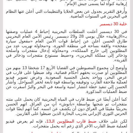
إرهابية كنواة لما يسمى جيش الإمام".
وأُرفق التقرير بجدول عن بعض الخلايا والتنظيمات التي أعلن عنها النظام
في البحرين في السنوات الماضية.
خلية 30 ديسمبر
في 30 ديسمبر أعلنت السلطات البحرينية إحباط 4 عمليات وصفتها
بـ«الإرهابية» خلال يومي 28 و29 ديسمبر. رئيس الأمن العام البحريني
طارق الحسن أعلن عن إحباط قوات الأمن العام «مفعول سيارة
مفخخة» واقفة بساحة في منطقة الحورة، و«محاولة تهريب عدد من
المطلوبين إلى خارج المملكة»، و«محاولة إدخال متفجرات وأسلحة
وذخائر إلى مملكة البحرين»، و«ضبط مستودع متفجرات وذخائر في
القرية».
وأوضح أن مجموع المضبوطين في القضايا الأربع 17 شخصًا 13 منهم من
المطلوبين أو صدرت بحقهم أحكام قضائية، وقد ضبطوا على قارب في
عرض البحر، وواحد يحمل الجنسية السعودية. وعرض تصوير فيديو
لعمليّة ملاحقة القارب وتوقيفه بواسطة قوة تابعة لخفر السواحل. وأشار
الحسن إلى تنفيذ خطة انتشار أمنية واسعة في البحر والبرّ أسفرت عن
ضبط العمليات المذكورة.
كما أعلن أيضًا عن ضبط قارب في المياه البحرينية كان يحمل على متنه
متفجرات تم شحنها بواسطة «بانوش» آتٍ من العراق. اتهم الحسن
بحرينيًا مقيمًا في العراق دون أن يكشف عن اسمه. كما اتهم أيضًا قوات
الحرس الثوري الإيراني بتدريب البحارة الذين ضبطوا على القاربين.
لكن على خلاف
ضبط قارب المطلوبين الـ13
، فإنه لم يعرض فيديو
لعملية ضبط القارب الآخر الذي زعم أنه يحمل متفجرات.