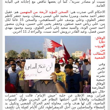
نسيت أو مصادر سرية"، كما أن بعضها تناقض مع إجاباته في النيابة
العامة.
الاحكام التي صدرت هي:
السجن المؤبد لأربعة من المتهمين
هم: عقيل
جعفر أحمد محمد، وميرزا محمد علي عيسى رمضان، وسيد جعفر كاظم
جعفر العلوي، وعلي يوسف علي السماهيجي، والسجن 15 عامًا لكل
من: علي رياض حميد صنقور، وجعفر يحيى علي حسين، ومازن منصور
أحمد حسن الونة، والسيد سعيد علي ناصر العلوي، وسيد محمود مهدي
حسن فضل، وعبد القادر درويش أحمد سبت، والبراءة لـ 11 آخرين.
الوفاق:
خلايا
الهروب
من
المطالب
الشعبية
وفي
تقرير
خاص
نشرته
جمعية
الوفاق
المعارضة
خلال شهر
فبراير، وبعد الإعلان عن خلية "جيش الإمام"، قالت إن "عشرات
التنظيمات والخلايا التي اختلقها النظام في البحرين طوال السنوات
الماضية، كان لها هدف واحد، محاولة لجم الحراك الشعبي وتكبيل يد
النشطاء والمناضلين من أجل الديمقراطية، لكن الأيام كفيلة بأن تكشف