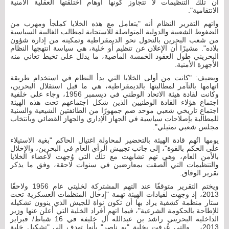
أن تلك التنظيمات لا تتجاوز كونها أوهام اختلقتها العقلية الأمنية
الانتقامية".
واتهم التقرير النظام أنه "يتعامل مع هذه الخلايا كملجأ ومهرب من
الضغوط الشعبية والدولية المتواصلة للاستجابة لمطالب الغالبية السياسية
من شعب البحرين بالتحول نحو الديمقراطية وتمكينه من إدارة شؤون
بلاده". مشيرًا أن الإعلان عن تنظيم أو خلية، هي سياسة انتهجها النظام
البحريني طول العقود الخمسة الماضية، ما يدلل على تخبط تعاني منه
الأجهزة الأمنية.
ويضيف: "كانت من أولى الخلايا التي بدأ النظام في استخدام طريقة
اتهامها بالتآمر لمطالبتها بالديمقراطية، هي ما قبل استقلال البحرين،
وكانت لقادة هيئة الاتحاد الوطني في ديسمبر 1956، وجاء على خلفية
اجتماع هؤلاء القادة الوطنيين الذين شكل اجتماعهم تحت هذه الهيئة
اجتماع تاريخي شعبي موحد ضم جمهورًا من الطائفتين الشيعية والسنية
للمطالبة بإصلاحات سياسية في الجهاز الإداري والجهاز القضائي وبانتخاب
مجلس شعبي تمثيلي".
يومها اتُهم قادة الهيئة بالتحضير لمحاولة اغتيال الحاكم "بغية الاستيلاء
على الحكم بالقوة"، إلى جانب تجييش الرأي العام في البحرين، والإخلال
بالأمن العام، وهي تهم تشابهت مع تلك التي وُجهت لأعضاء الخلايا
والتنظيمات التي أُلصقت بمعارضين في سنوات لاحقة، وفق ما يذكر
تقرير الوفاق.
ويختم التقرير متوقفًا عند التهم المشتركة لخليتي عام 1956 ولاحقًا
2013، إذ وجهت لقيادات الهيئة تهمة "إدخال المنظمات العسكرية تحت
ستار منظمة كشفية يراد بها أن تكون نواة للجيش الذي ينوون تشكيله
للإطاحة بالحكومة الشرعية"، فيما اتهم أفراد الخلية التي أعلن عنها وزير
الداخلية البحريني راشد بن عبدالله آل خليفة في 16 شباط/ فبراير
2013، والتي عُرفت بخلية "بو ناصر" بأنها تهدف إلى "تشكيل خلية