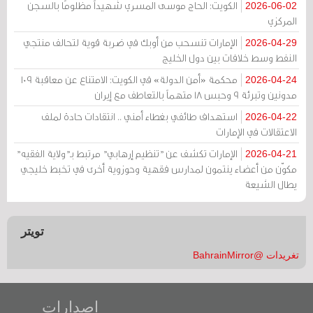
الكويت: الحاج موسى المسري شهيداً مظلومًا بالسجن
2026-06-02
المركزي
الإمارات تنسحب من أوبك في ضربة قوية لتحالف منتجي
2026-04-29
النفط وسط خلافات بين دول الخليج
محكمة «أمن الدولة» في الكويت: الامتناع عن معاقبة 109
2026-04-24
مدونين وتبرئة 9 وحبس 18 متهماً بالتعاطف مع إيران
استهداف طائفي بغطاء أمني .. انتقادات حادة لملف
2026-04-22
الاعتقالات في الإمارات
الإمارات تكشف عن "تنظيم إرهابي" مرتبط بـ"ولاية الفقيه"
2026-04-21
مكوّن من أعضاء ينتمون لمدارس فقهية وحوزوية أخرى في تخبط خليجي
يطال الشيعة
تويتر
تغريدات @BahrainMirror
إصدارات