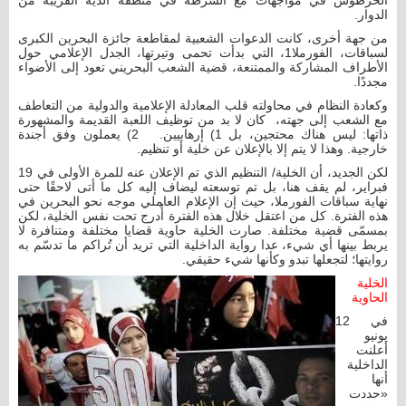
الدوار.
من جهة أخرى، كانت الدعوات الشعبية لمقاطعة جائزة البحرين الكبرى
لسباقات، الفورملا1، التي بدأت تحمى وتيرتها، الجدل الإعلامي حول
الأطراف المشاركة والممتنعة، قضية الشعب البحريني تعود إلى الأضواء
مجددًا.
وكعادة النظام في محاولته قلب المعادلة الإعلامية والدولية من التعاطف
مع الشعب إلى جهته، كان لا بد من توظيف اللعبة القديمة والمشهورة
ذاتها: ليس هناك محتجين، بل 1) إرهابيين. 2) يعملون وفق أجندة
خارجية. وهذا لا يتم إلا بالإعلان عن خلية أو تنظيم.
لكن الجديد، أن الخلية/ التنظيم الذي تم الإعلان عنه للمرة الأولى في 19
فبراير، لم يقف هنا، بل تم توسعته ليضاف إليه كل ما أتى لاحقًا حتى
نهاية سباقات الفورملا، حيث إن الإعلام العاملي موجه نحو البحرين في
هذه الفترة. كل من اعتقل خلال هذه الفترة أُدرج تحت نفس الخلية، لكن
بمسمّى قضية مختلفة. صارت الخلية حاوية قضايا مختلفة ومتنافرة لا
يربط بينها أي شيء، عدا رواية الداخلية التي تريد أن تُراكم ما تدسّم به
روايتها؛ لتجعلها تبدو وكأنها شيء حقيقي.
الخلية
الحاوية
في 12
يونيو
أعلنت
الداخلية
أنها
«حددت