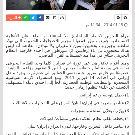
نسخة للطباعة
حفظ الموضوع
فيسبوك
تويتر
أرسل الى صديق
واتساب
المزيد
2014-01-15 - 12:34 ص
مرآة البحرين (حصاد الساحات): بلا استثناء أو إبداع، فإن الأنظمة
الاستبدادية جميعها، تبرّر قمعها المجرم للاحتجاجات الشعبية، التي تهدّد
سلطتها وجبروتها، بحجتين ثابتتين لا تتغيران ولا تتبدلان؛ مفادهما أنه ليس
هناك محتجون، بل: 1) إرهابيين. 2) متورطون في أجندة خارجية. النظام
البحريني سبّاق في هذا منذ خمسينات القرن الماضي.
ومنذ أعوام ثلاثة، هي عمر ثورة 14 فبراير، كلما وجد النظام البحريني
نفسه في ورطة أمام حلفائه الغربيين، الذين لا تقنعهم مزاعمه الواهية،
خصوصًا مع خلوص تقرير لجنة تقصي الحقائق إلى عدم ثبوت وجود تدخل
إيراني في أحداث 14 فبراير 2011، ومع استشراء الأزمة السياسية
المتجذرة، والمطالب الوطنية الحضارية، لجأ إلى اختلاق دليله المستهلك؛
الكشف عن خلية/ تنظيم إرهابي جديد:
1) يعمل بتوجيه ودعم إيرانيين.
2) عناصر متدربة في إيران/ لبنان/ العراق على التفجيرات والاغتيالات.
3) يهرّب/ يخزّن أسلحة ومتفجرات.
4) يخطط لقلب نظام الحكم/ تفجير منشآت/ اغتيالات.
5) عناصر داخل البحرين وخارجها: لندن/ العراق/ إيران/ لبنان.
السيناريو ذاته لم يتغيّر، الخلايا المحسوبة على إيران منذ ثمانينات القرن