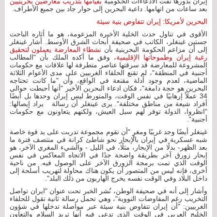
إيران بدورها نفت الادعاءات الحكومية
بقيامها بتدريب معارضين بحرينيين
بعد ساعات من اتهامها. داعية البحرين إلى حوار جاد بين جميع الأطراف.
البحرين لأمريكا: إيران تتفاوض بنية سيئة
الأقوى في تناول حدث الخلية الأخيرة المزعومة، هو ما أثاره الباحث
جستين غينغلر، الكاتب في صحيفة أبحاث الشرق الأوسط. أشار غينغلر
إلى أن مزاعم الحكومة البحرينية بأن
نشطاء المعارضة يعملون لتحقيق
رغبة إيران وطموحاتها الإقليمية
، وفق ما أكده الملك بأن "المطالب
المشروعة للمعارضة قد سرقتها عناصر متطرفة لها علاقات مع حكومات
أجنبية في المنطقة"، لم تقنع الحلفاء الغربيين على مدى الأعوام الثلاثة
الماضية، لعدم وجود أدلة مقنعة في الواقع، وأن "ما كانت تحتاجه
البحرين هو حجة دامغة"، فكان ادعاء البحرين الأخير "أنها أحبطت حوالي
34 عملاً إرهابيًا في نفس الوقت، والمتورط ليس إيران وحدها بل أيضًا
أفراد شيعة من مناطق مختلفة". يرى عينغلر أن رسالة يراد إيصالها:
"انظروا، الدولة توفر لهم سبل العيش، ولكنهم يتعاونون مع حكومات
أجنبية”.
غينغلر أيضًا وجد غريبًا ومغرٍ "أن تقوم مجموعة تدربت على يد قوة خاصة
شبه عسكرية في إيران بالإبحار نحو شاطئ كرانة في منتصف فترة ما
بعد الظهر- بدلًا من الإبحار، مثلًا، في الليل - والشيء المغري الآخر، هو
إبحار زورق آخر بطريقة واضحة جدًا في الاتجاه المعاكس في نفس
الوقت الذي تمت برمجة الزورق الآخر على الوصول فيه. من ناحية
أخرى، فإنه ليس من المتصور أن يكون هناك محاولة لتهريب أسلحة إلى
داخل البلاد وفي الوقت نفسه يخرج الهاربون من ذلك البلد".
وأشار إلى أنه في صحيفة الوطن، نُشر الخبر تحت عنوان "ايران تواصل
التخريب رغم المفاوضات النووية"، وهي تحمل رسالة ثانية تقول للحلفاء
الغربيين: "أن إيران تتفاوض بنية سيئة عبر مواصلة تدخلها في شؤون
الخليج العربي في الوقت الذي تدعي فيه أنها تريد السلام والتعاون