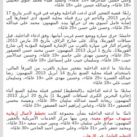
«18 عامًا»، وعبدالله حسين علي «18 عامًا».
رابعًا: قضية التفجير الذي ادعت الداخلية وقوعه في قرية الدير بتاريخ 17
مارس 2013، والناجم عن زرع قنبلة محلية الصنع، أدى انفجارها إلى
إصابة عامل آسيوي بعد أن حركها بيده. المتهمون: محمد علي عبدالله
«26 عامًا»، وحسن علي حسن «25 عامًا».
خامسًا: حرق سيارة ووضع جسم غريب أمامها، وفق ادعاء الداخلية، قبل
سباقات الفورملا، وذلك على شارع الزلاق، بتاريخ 28 مارس 2013،
وإضرام النار في سيارة بالقرب من الإشارة الضوئية المؤدية إلى شارع
الفورملا1، بتاريخ 1 أبريل 2013. المتهمون: حسن محمد حسن العصفور
«20 عامًا»، وحسين مهدي علي جاسم «19 عامًا»، وحسين عبدالأمير
حبيب «18 عامًا»، وسليمان حبيب علي إسماعيل «18 عامًا».
سادسًا: ما ادعته الداخلية بتفجير سيارة بالقرب من المرفأ المالي،
باستخدام قنبلة محلية الصنع بتاريخ 14 أبريل 2013. المتهمون: رضا
عبدالله الغسرة «25 عامًا»، وحسين مهدي علي «19 عامًا»، وسليمان
حبيب علي «18 عامًا»
سابعًا: ما ادعته الداخلية بـ(التخطيط) لتفجير قنبلة محلية الصنع أثناء
(جائزة البحرين الكبرى لسباقات الفورملا 1) بتاريخ 20 أبريل 2013.
المتهمون: ريحانة السيد عبدالله سلمان «38 عامًا»، ونفيسة محسن
العصفور «31 عامًا»، وعباس إبراهيم أحمد العصفور «23 عامًا».
ثامنًا: ما ادعته الداخلية بشأن مجموعة كانت
تخطط لأعمال إرهابية
تستهدف مواقع معينة
، ومن بينها مركز الخدمات الأمريكية بالجفير.
المتهمون: صادق علي سلمان «43 عامًا»، ومنير حبيب سعيد «31 عامًا»،
ومحمد جعفر ناصر «31 عامًا»، وعلي حسين أحمد الحاجي «30 عامًا».
التنظيم الفاشل في الإرهاب