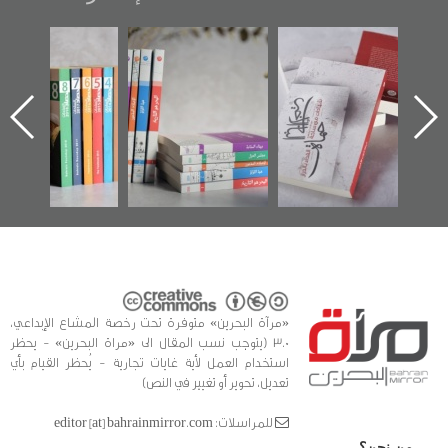
تصنيف موضوعي
"مرآة البحرين"
«وطن عكر» رواية
للوثائق البريطانية
تصدر حصاد
جديدة لمعتقل
يقدمه «مركز أوال»
الساحات 2019
عسكري تصدر عن
في سلسلة من 5
«مرآة البحرين»
كتب
«مرآة البحرين» متوفرة تحت رخصة المشاع الإبداعي،
3.0 (يتوجب نسب المقال الى «مراة البحرين» - يحظر
استخدام العمل لأية غايات تجارية - يُحظر القيام بأي
تعديل، تحوير أو تغيير في النص)
للمراسلات: editor [at] bahrainmirror.com
من نحن؟