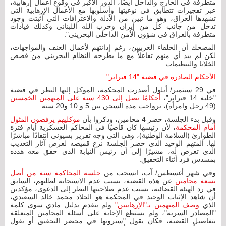
متطرفة في الخارج والداخل أيضًا، الدور الأكبر في وقوع أعمال إرهابية،
عبر تفجيرات تتطابق في نوعيتها وأسلوبها مع الأعمال الإرهابية التي
تشهدها العراق، وهو ما تبين من الأدلة والاعترافات التي أثبتت وجود
تدخل من جانب كل من إيران وحزب الله اللبناني وكذلك قيادات
متطرفة بالعراق في شؤون الأمن الداخلي البحريني".
المضحك أن الحلفاء الغربيين، رغم إدانتهم لأعمال العنف والمواجهات،
لكن لم يبد أي منهم تفاعلاً مع ما يطرحه النظام البحريني من قصص
الخلايا والتنظيمات.
الأحكام الصادرة في قضية "14 فبراير"
في 29 سبتمبر/ أيلول أصدرت المحكمة، الموكل إليها النظر في قضية
"خلية 14 فبراير”،
أحكامًا تصل إلى 430 سنة على المتهمين الخمسين
(49 رجل وامرأة)، ترواحت مدة السجن بين 5 و 10 و20 سنة.
وقبل بدء الجلسة، حضر 4 محامين، وذكروا بأن
موكليهم يرفضون المثول
أمام المحكمة
، لأن رئيسها كان قاضيًا في المحاكم العسكرية أيام فترة
الطوارئ (السلامة الوطنية)، وهي التي وجه تقرير بسيوني انتقادًا مباشرًا
لها. المتهم الوحيد الذي حضر الجلسة نزع قميصه لعرض آثار التعذيب
الذي تعرض له، مشيرًا إلى أن رئيس النيابة الذي حقق معه هدده
بمسدس فرد أثناء التحقيق.
وفي شهر أغسطس/ آب، انسحب من
جلسة المحاكمة ستة من أصل
تسعة محامين
عن هذه القضية، بسبب عدم الاستجابة لطلبهم، السابق
في رد الهيئة القضائية، بسبب عدم صلاحيتها النظر إلى الدعوى، مؤكدين
أن شاهد الإثبات الوحيد في المحكمة هو الجلاد محمد خالد السعيدي،
الذي
وصف المتهمين بـ"الإرهابيين"
ولم يتقدم بدليل مادي سوى كلمة
"المصادر السرية"، ولم يستطع الإجابة على أسئلة المحامين المتعلقة
بتفاصيل القضية، فكان يقول "سترونها في محضر التحقيق أو يقول