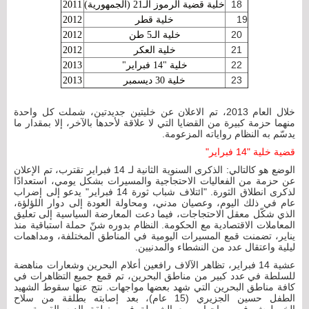
18
خلية قضية الرموز الـ21 (الجمهورية)
2011
19
خلية قطر
2012
20
خلية الـ5 طن
2012
21
خلية العكر
2012
22
خلية "14 فبراير"
2013
23
خلية 30 ديسمبر
2013
خلال العام 2013، تم الاعلان عن خليتين جديدتين، شملت كل واحدة
منهما حزمة كبيرة من القضايا التي لا علاقة لأحدها بالآخر، إلا بمقدار ما
يدسّم به النظام رواياته المزعومة.
قضية خلية "14 فبراير"
الوضع هو كالتالي: الذكرى السنوية الثانية لـ 14 فبراير تقترب، تم الإعلان
عن حزمة من الفعاليات الاحتجاجية والمسيرات بشكل يومي، استعدادًا
لذكرى انطلاق الثورة. "ائتلاف شباب ثورة 14 فبراير" يدعو إلى إضراب
عام في ذلك اليوم، وعصيان مدني، ومحاولة العودة إلى دوار اللؤلؤة،
الذي شكّل معقل الاحتجاجات، فيما دعت المعارضة السياسية إلى تعليق
المعاملات الاقتصادية مع الحكومة. النظام بدوره شنّ حملة استباقية منذ
يناير، تضمنت قمع المسيرات اليومية في المناطق المختلفة، ومداهمات
ليلية واعتقال عدد من النشطاء والمدنيين.
عشية 14 فبراير، تظاهر الآلاف رافعين أعلام البحرين وشعارات مناهضة
للسلطة في عدد كبير من مناطق البحرين، تم قمع جميع التظاهرات في
كافة مناطق البحرين التي شهد بعضها مواجهات. نتج عنها سقوط الشهيد
الطفل حسين الجزيري (15 عام)، بعد إصابته بطلقة من سلاح
الخرطوش في مواجهات مع الشرطة في منطقة الديه القريبة من