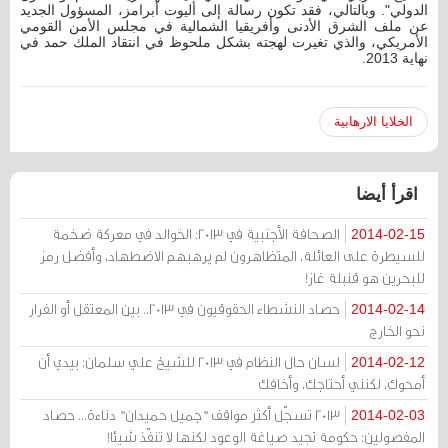
الدولي". وبالتالي، فقد تكون رسالة إلى أليوت أبرامز، المسؤول الجديد
عن ملف الشرق الأدنى وأفريقيا الشمالية في مجلس الأمن القومي
الأمريكي، والذي تغيرت لهجته بشكل ملحوظ في انتقاد الملك حمد في
نهاية 2013.
الخلايا الارهابية
اقرأ أيضا
الصحافة الأجنبية في 2013: الخوالد في معركة ضخمة
2014-02-15
للسيطرة على العائلة، المتظاهرون لم يرهبهم الاضطهاد، وأفضل رمز
للبحرين هو قنبلة غاز!
حصاد النشطاء الحقوقيون في 2013.. بين المعتقل أو الفرار
2014-02-14
نحو الخارج
لسان حال النظام في 2013 للشيخ علي سلمان: بيدي أن
2014-02-12
أمحوك، لكنني أحتاجك، وأخافك
2013 تسجّل أكثر مواقف "جميل حميدان" دناءة... حصاد
2014-02-03
المفصولين: حكومة تجيد صياغة الوعود لكنها لا تنفّذ شيئا!