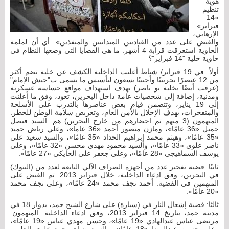
هوية
تنظيم
«14
فبراير»
الإرهابي،
والقبض على عدد من القياديين الميدانيين والمنفذين». أي أن لملمة
الحاوية استغرقت قرابة 4 أشهر. ما هي القضايا التي وضعها النظام في
حاوية خلية "14 فبراير"؟
أولاً: في 19 فبراير/ شباط أعلنت الداخلية الكشف عن خلية تضم أكثر
من 12 عنصرًا بحرينيًا وأجنبيًا يسعون لتأسيس ما يسمى ب"جيش الإمام"
(عرفت أيضًا بخلية بو ناصر) بهدف استهداف مواقع حساسة عسكرية
ومدنية، إضافة إلى شخصيات عامة داخل البحرين، تعود، وفق ما أعلنت
إلى 19 يناير، وتتضمن قيام بعض عناصرها بالتدرب على الأسلحة
والمتفجرات، بهدف الإخلال بالأمن العام، وتعريض سلامة الوطن للخطر.
المتهمون (3 منهم تم احضارهم من خارج البحرين) هم: السيد فيصل
جميل «36 عامًا»، ومازن منصور أحمد «36 عاما»، وعلي رياض حميد
«35 عامًا»، وهيثم محمد إبراهيم الحداد «35 عامًا»، والسيد سعيد علي
ناصر علوي «33 عامًا»، والسيد محمود مهدي محسن «32 عامًا»، وعلي
يوسف السماهيجي «28 عامًا»، وعلي جعفر علي الحايكي «27 عامًا».
ثانيًا: قضية تفجير عدد من أجهزة الصراف الآلي التابعة لعدد من (البنوك)
في البحرين، وفق ادعاء الداخلية، خلال فبراير 2013. تم القبض على
المتهمين في القضية: أحمد نجف محمد «24 عامًا»، وعلي نجف محمد
«20 عامًا».
ثالثا: قضية إشعال النار في (سيارة) على شارع الشيخ حمد، بدوار 18 في
مدينة حمد، بتاريخ 14 فبراير 2013، وفق ادعاء الداخلية. المتهمون:
مرتضى عباس عبدالهادي «19 عامًا»، وحسن مهدي عباس «19 عامًا»،
وعلي حسين عبدالرضا «18 عامًا»، والسيد ضياء محمد علوي الحليبي