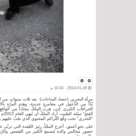
2014-01-28 - 10:41 م
بُدّاً من الدّخول في مغامرةٍ جديدة، وهذه المرّة بالاتّج
الخرافات الكبرى. إذن، هربَ الملكُ مجدّداً من الواقعِ 
الفت
"الجذري" تحت وقْع التّراكم المحنوي الذي صُبّ عليهم 
على نحوٍ أعمق، أخرج الملكُ زئيرَ العُقدة التي تربّى ع
حضور مجالس والده ليسمع الكثير من القصص والرّوايا