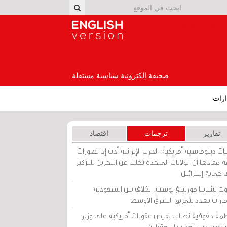
English Version
صحيفة إلكترونية سياسية مستقلة
رات
تقارير
ترجمات
اقتصاد
ات دبلوماسية أمريكية: الحرب الإيرانية أدت إلى تصورات
 مفادها أن الولايات المتحدة تخلت عن البحرين للتركيز
 حماية إسرائيل
ث تشاينا مورنينغ بوست: الخلاف بين السعودية
إمارات يهدد بتمزيق الشرق الأوسط
مة حقوقية تطالب بفرض عقوبات أمريكية على وزير
يني بسبب تعذيب المعتقلين