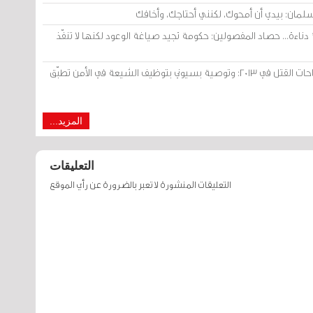
 دناءة... حصاد المفصولين: حكومة تجيد صياغة الوعود لكنها لا تنفّذ
المرتزقة والميلشيات المدنية يملأون ساحات القتل في 2013: وتوصية بسيوني بتوظيف الشيعة في الأمن تطبّق
المزيد...
التعليقات
التعليقات المنشورة لا تعبر بالضرورة عن رأي الموقع