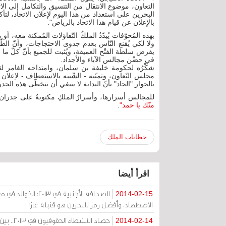
التعاون، موضوع الانتقال من التنسيق والتكامل إلى ال
البحرين على استعداد من هذا اليوم لإعلان الاتحاد، لتأك
بالإعلان عن قيام هذا الاتحاد بالرياض".
بهذه المُخوّفات يُبدّدُ الملكُ التّفاؤلات المُمكنة معه، أو
ولا لكي يُقنع النّاس بعدم جدوى الاحتجاجات، وأنّ الطّ
يفرض سلطة الفتْح العميقة، ويُثبت للجميع بأنّ كلّ ما ح
في حضْن مجالس الآباء والأجداد.
شكْرُه لحكومة خليفة بن سلمان، وامتداحه الغامر لق
مجلس التّعاون، وتمنّيه - الشّبيه بالاستعطاف - لإعلان 
بالحوار "الجاد" بأنّ البداية لا ينبغي أن تتخطّى هذه الحد
للمجالس أسرارها، وأسرارُ الملكِ مكتوبةٌ على جدران 14 فبراير، وإحدى هذه الجداريّات تقول
منّك يا حمد"
.
خطابات الملك
اقرأ أيضا
الصحافة الأجنبية 
2014-02-15
الاضطهاد، وأفضل رمز للبحرين هو قنبلة غاز!
حصاد النشطاء الحقوقيون في 2013.. بين المعتقل أو الفرار نحو الخارج
2014-02-14