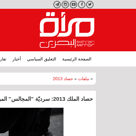
تويتر
فيسبوك
يوتيوب
انستجرام
تليجرام
الصفحة الرئيسية
التعليق السياسي
أخبار
تقار
»
ملفات
»
حصاد 2013
حصاد الملك 2013: سرديّة "المجالس" المؤسَّسة على الفتْح والمكرمات