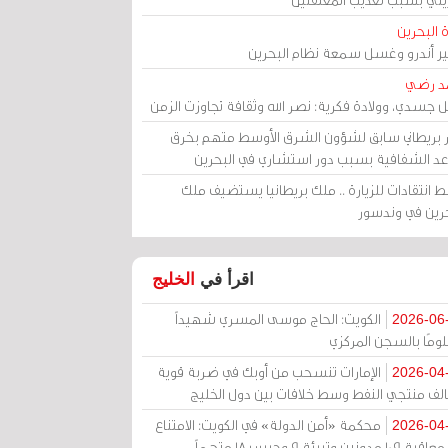
 البحرين
مير أندرو وغسل سمعة نظام البحرين
د رضي
ل جسدي، وولادة فكرية: نصر الله وثقافة تجاوزت الزمن
ر بريطاني سابق لشؤون الشرق الأوسط متهم بخرق
عد الشفافية بسبب دور استشاري في البحرين
 انتقادات للزيارة .. ملك بريطانيا يستضيف ملك
حرين في وندسور
اقرأ في
الخليج
الكويت: الحاج موسى المسري شهيداً
2026-06
ومًا بالسجن المركزي
الإمارات تنسحب من أوبك في ضربة قوية
2026-04
الف منتجي النفط وسط خلافات بين دول الخليج
محكمة «أمن الدولة» في الكويت: الامتناع
2026-04
عن معاقبة 109 مدونين وتبرئة 9 وحبس 18 متهماً