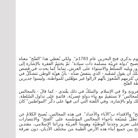
بدأ الخطابُ بالعبارة التي تختصرُ كلّ شيء: "نحتفلُ اليوم بذكرى فتح البحرين عام 1783م". ولكي يُعطي هذا "الفتْح" معناه
تُصبح "دولة عربيّة مسلمة ذات سيادة". ثمّ يختتمُ الفقرة بالإشارة إلى
الغزو، ويليه التسلّط والاستواء على العرش، تماماً كما يحدث في قصص
ملكُ أن يقول لشعْبه - الذي ينتفضُ ضدّه - بأنّ هويّة الوطن تتشكّلُ في
اب الضّيقة" التي تُلزمهم الشّعورَ بأنّهم لازالوا غير مؤهّلين للمواطنة، وليسوا جديرين
 الفتْح.
روبةِ ولا في الإسلام. والملكُ في ذلك يقْتدي - كما قالَ - بالمجالس
لمجالس" لا تستقيمُ مع بناء دولةٍ عصريّة، قائمةٍ على تداول السّلطة،
 ولو بالإشارة، وفي اللّفتة التي أتى فيها على ذكْر "المواطنين" كانَ
ح" والاقتداء ب"الآباء والأجداد". في هذه المجالس، يُصبح الكلامُ عن
أنّها تظلّ مُشبّعة بأجواء المجالس المؤسَّسة على "الفتح" والانتصارات
على تعزيز وحدتنا الوطنيّة وهويتنا العربيّة وتراثنا الإسلامي، مقتدين
مح بين جميع أبناء هذه الأرض الطيبة من مختلف الأديان، دون تفرقة