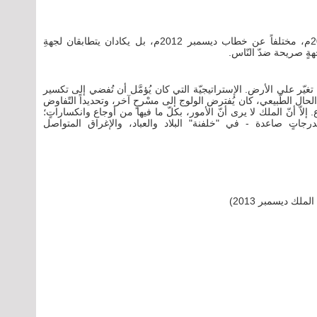
لم يكن خطاب الملك في احتفالات 16 ديسمبر 2013م، مختلفاً عن خطاب ديسمبر 2012م، بل يكادان يتطابقان لجهةِ
هةٍ صريحة ضدّ النّاس.
د تغيّر على الأرض. الإستراتيجيّة التي كان يُؤمَّل أن تُفضي إلى تكسير
حال الطّبيعي، كان يُفترض الولوج إلى مسْرحٍ آخر، وتحديداً التّفاوض
 إلاّ أنّ الملك لا يرى أنّ الأمور، بكلّ ما فيها من أوجاع وانكساراتٍ؛
بدرجاتٍ صاعدة - في "خلفنة" البلاد والعباد، والإغراق المتواصل
ملك ديسمبر 2013)