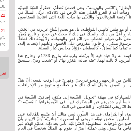
بالت
طال" و"النّصر والهزيمة"، وهي قصصٌ تُعظّمُ، حصْراً، القوّةَ القبليّة
الغاشمة التي تجرّع منها/بسببها البحرينيّون الويلات منذ وطأت أقدامُ الغزو القبلي هذه الأرض في 1783م. تربّى الملكُ في
-22
وثيقة الفتح/الغزو" والتّغنّي بها بذاتِ اللّغةِ التي اعتادها القصّاصون
حادة
ء، أو مواطنين كامِلي المُواطنة، بل هوَ بصددِ إشْباعِ غريزته في الحَكي
-21
، أو أقلّ من ذلك. والملكُ في ذلك لا يبحثُ عن حجحٍ أو تاريخ مُعزّزٍ
بـ"
يشْتغلُ على صيانةِ الخطابِ من النّواقصِ والهفوات، ولا يهمّه ذلكَ قطعاً.
وحو
ا مرسومٌ ملكي، أو قانون مفروض على الجَميع، وعليهم الإنصات إليه،
ه، تماماً كما يُساقُ - كالقطعان - رُوّادُ مجالسِ كبار القبيلة.
يُريدُ الملكُ إخبارنا بأنّ الحاضر، والمستقبل الآتي، لا قيمة له ولا حياة فيه إلاّ بربْطه وارتباطه بتاريخ 1783م. وخارج هذا
 أمرين، لا ثالث لهما: "فئة ضالة، مُغرّر بها"، أو "شعب وفيّ، يستحقّ
تغريدات
 النّاسُ من تاريخهم، وبنحوٍ تدريجيّ وقهريّ في الوقت نفسه: أنْ يقلّ
زي، أو النّقيض. يتأمّلُ الملكُ ذلك عبر خطّاطةٍ ملتويةٍ من الإجراءات،
- للمشاركةِ في مهمّة "تحويل" الشّيعة إلى مكوّنٍ إضافيّ. الشّيعةُ في
وا ناساً لهم جذورهم غير المشكوك فيها. في الدّيموغرافيا "المُسيّسة"؛
ط التّاريخي للسّكان، أو القاطنين في البلاد.
مة، أو المُزامِلة. في هذا الطّور، ليس هنالك أيّ متّسعٍ للمُغالَبة على
أصليين" محض توهّم تاريخي أو أسطورة "جنائزيّة" يتمّ الإيهام بأنّ
ةٍ من مُوجبات المظلوميّة الصّراعيّة. تأتي بعد ذلك عمليّة الهدْم غير
ض ما سبق، وهي عمليّة أصرّ أن يقوم بها الملكُ شخصيّاً في العام