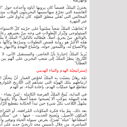
والهزيمة".
يختزنُ الملكُ قصصاً كان يرويها آباؤه وأجداده حول "الأب
المجالس التي تُعلي منطقَ القوّة. كان يُداوِمُ على حفْظ "
غير المَهرة.
لا يُخاطِبُ الملكُ شعباً مسْتوياً على حرّيته كلّ الاستوا
الميثولوجي وإبْراز البُطولات في وجه منْ يعتبرهم رعايا
بالوثائق. منْ يجرؤ، أصلاً، فيُطالبه بالدّليل؟! الملكُ لا 
همّه الأكبرُ هو رواية قَصص البطولات وسرْدها وكأنّه
والانّصياع له، والتّمحور حوله، وإسْباغ البَهجةِ والانبهارِ ب
التّاريخ؛ ينظرُ الملكُ إلى شعبِ البحرين على أنّهم بين
العطايا".
إستراتيجيّة الهدم والبناء الهدمي
ثمّة رهانٌ يتشبّث به الملكُ لخوْض الغمار: أنْ يتحلّلَ
ارتباطُهم بتلك الهويّة التي تشدْهم إلى التّاريخ المُوا
تتقاطعُ فيها عمليّات الهدم، بإعادة البناء، ثم الهدم.
في البداية، يُتيحُ الملكُ الفرصة الكاملة - لمنْ يشاء 
هذه المهمّة يتوجّب ألا يُصبحوا شعباً أصيلاً، وألا يكون
يسْهلُ التّلاعب بكلّ شيءٍ حين تبدأ الحكاية بتقطيع الرّاب
بعد ذلك، يتمّ بناء فكرة المكوّنات المُرافقة، أو المُزاحِ
المكوّن الأصيل، ويُصبح الحديث - حينها - عن "سكّان 
اصطناعها "حيلة" تُفبرَك بغرض سيولة الحياة وتوفير واحد
المباشرة، من خلال تأسيس مجد تاريخيّ جديد على أنقا