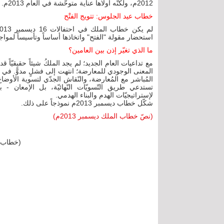
2012م، ولكنّه أولاها عناية متوحّشة في العام 2013م.
خطاب عيد الجلوس: تتويج الفتْح
استحضار مقولة "الفتح" واتخاذها أساساً وتأسيساً لمواج
ما الذي تغيّر إذن بين العامين؟
مع تداعيات العام الجديد؛ لم يجد الملكُ شيئاً حقيقيّاً ق
المعنى الوجودي للمعارضة؛ انتهت إلى فشلٍ مدوًّ. في ال
المُباشر مع المُعارضة، والنّقاش الجدّي لتسوية الأوضاع.
تستدعي طريق التّسويّات النّهائيّة، بل الإمعان - 
لإستراتيجيّات الهدم والبناء الهدمي.
شكّل خطاب ديسمبر 2013م نموذجاً على ذلك.
(نصّ خطاب الملك ديسمبر 2013م)
(خطاب ال