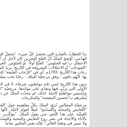
الهدْمي؛ أوْضح الملكُ أنّ الفتْح للبحرين كان لأجل أن 
الاحتفال ب"عيد الجلوس". الفتْحُ أولاً، ثمّ الجلوس. 
"الفتوحات" أو الاحتلالات المعروفة في التّاريخ. يريدُ ال
رحاب هذا التّاريخ: 1783م, أي في "الرّح
بها، لأنّهم باقون - وفق مرجعيّة الملك - رعايا تحت سلطة
بدون هذا التّاريخ؛ ليس ثمّة مواطنون شرفاء، لا في الع
الأولى التي تربّى فيها وتغذّى على موائدها. مرجعيّة "ا
وتأسيس مواطنيّةٍ كاملة. لذلك، لم يتحدّث الملكُ عن ذلك
يُبشّرهم ب"تحسين المعيشة" والمكرمات.
مرجعيّة المجالس تُزوّد الملكَ بكلّ مفاهيمه حول "الفت
"التّعايش والمحبّة والتّسامح" جُملاً لغويّة لاغيّة، ل
القَبليّة. على هذا النّحو، حين يقول الملكُ: "مؤكّدين 
بالآباء والأجداد في نشر روح التعايش والمحبة والتسا
ولا تمييز في وطننا الغالي"؛ فإنّه يعني العكس تماماً.