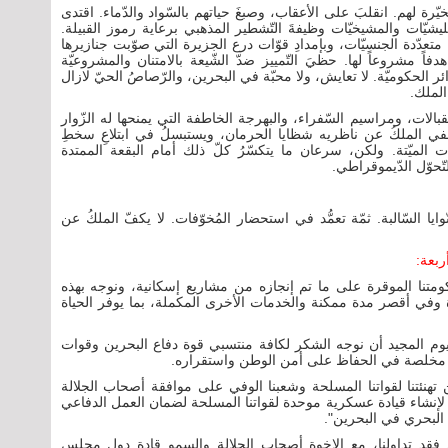
خيّرة لهم. انقلبَ على الأعقاب، وصبغَ حياتهم بالسّواد والدّماء. اقتدى
ميليشيّات والمشيخيّات وظيفةَ التّشطير المذهبي برعاية رموز القبيلة.
تعدّدة الجنسيّات، وبإمدادِ قوّات درع الجزيرة التي صوّبت جنازيرها
 هدفاً مشروعاً لها. حظيَ التّمييز ضدّ الشّيعة بالامتنان والمشروعيّة
ئر الحكوميّة. لا تعايش، ولا محبّة في البحرين، والرّصاصُ الحيّ لازال
الملك.
تقبالات، ومراسيم السّفراء، والبهرجة الخاطفة التي يمنحها له الزّوار
 يُخفي الملكُ عن ناظريه شظايا الحرمان، ويستبسلُ في ابتلاعِ سخطِ
 الميّتة. ولكن، سرعان ما يتكسّرُ كلّ ذلك أمام البقعة الممتدة
ّحوّل الدّيموقراطي.
وايا السّالبة. ثمّة تعمُّد في استحضار المُخوّفات. لا يكفّ الملكُ عن
متنا الموقرة على ما تم إنجازه من مشاريع إسكانية، ونوجه بهذه
ة وفي أقصر مدة ممكنة والخدمات الأخرى المكملة، بما يوفر الحياة
اليوم المجيد أن نوجه الشكر لكافة منتسبي قوة دفاع البحرين وقوات
د مخلصة في الحفاظ على أمن الوطن واستقراره.
ن تهنئتنا لقواتنا المسلحة وشعبنا الوفي على موافقة أصحاب الجلالة
 لإنشاء قيادة عسكرية موحدة لقواتنا المسلحة لضمان العمل الدفاعي
البحري في البحرين".
تحاد فقد تداولنا، مع الإخوة أصحاب الجلالة والسمو قادة دول مجلس