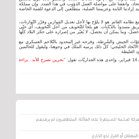
اتحاد، واتفقنا على مواصلة العمل الدؤوب في هذا الصدد. وإن مملكة
يد إرادتنا الثابتة وعزيمتنا الصلبة، متطلعين إلى الدعوة للقمة الخاصة
 مع نظامه القائم. هو لا يلوّح بها لأجل تعديل المَوازين وفرْز التّوازنات،
ريق مسدودٌ بالدّبّابات. هو يلجأ للتّخويف من أجل التّخويف، أي حتّى
صلَ، وما يمكن أن يحصلَ، لا يُغيّر من إصراره على حجْز البلاد كلّها
وّات الجيش والشّرطة، وفرحه غير المحدود بالتّلاحم العسكري مع
الاتّحاد الخليجي؛ كلّ ذلك يرميه الملكُ في وجوهنا، وليقول للحالمين
ود الغليظة.
:
"بحرين تصرخ للأبد.. براءة
في 2013: الخوالد في معركة ضخمة للسيطرة على العائلة، المتظاهرون لم يرهبهم