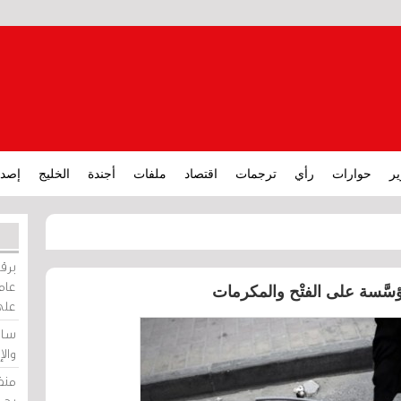
ير
حوارات
رأي
ترجمات
اقتصاد
ملفات
أجندة
الخليج
إصدا
برقي
عامة
على
ساو
وال
منظ
بحر