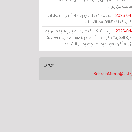
عاطف مع إيران
استهداف طائفي بغطاء أمني .. انتقادات
2026-04
 لملف الاعتقالات في الإمارات
الإمارات تكشف عن "تنظيم إرهابي" مرتبط
2026-04
ولاية الفقيه" مكوّن من أعضاء ينتمون لمدارس فقهية
زوية أخرى في تخبط خليجي يطال الشيعة
تويتر
 @BahrainMirror