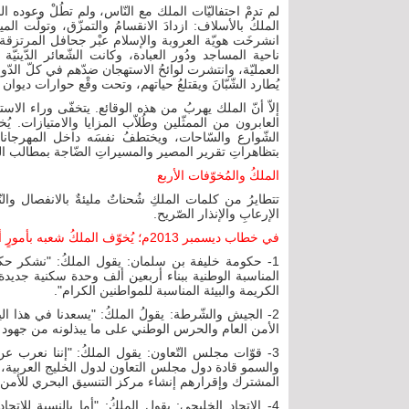
لم تدمْ احتفاليّات الملك مع النّاس، ولم تطُلْ وعوده ال
الملكُ بالأسلاف: ازدادَ الانقسامُ والتمزّق، وتولّت ال
انشرخَت هويّة العروبة والإسلام عبْر جحافل المرتزقة م
ناحية المساجد ودُور العبادة، وكانت الشّعائر الدّينيّة
العمليّة، وانتشرت لوائحُ الاستهجان ضدّهم في كلّ الدّوا
يُطارد الشّبّانَ ويقتلعُ حياتهم، وتحت وقْع حوارات ديوان 
إلاّ أنّ الملك يهربُ من هذه الوقائع. يتخفّى وراء الاس
العابرون من الممثّلين وطُلاّب المزايا والامتيازات.
الشّوارع والسّاحات، ويختطفُ نفسَه داخل المهرجانات
بتظاهراتِ تقرير المصير والمسيراتِ الضّاجة بمطالب الت
الملكُ والمُخوّفات الأربع
تتطايرُ من كلمات الملكِ شُحناتٌ مليئةٌ بالانفصال والنّ
الإرعابِ والإنذار الصّريح.
في خطاب ديسمبر 2013م؛ يُخوّف الملكُ شعبه بأمورٍ أربعة:
1- حكومة خليفة بن سلمان: يقول الملكُ: "نشكر حكو
المناسبة الوطنية ببناء أربعين ألف وحدة سكنية جديد
الكريمة والبيئة المناسبة للمواطنين الكرام".
2- الجيش والشّرطة: يقولُ الملكُ: "يسعدنا في هذا 
الأمن العام والحرس الوطني على ما يبذلونه من جهو
3- قوّات مجلس التّعاون: يقول الملكُ: "إننا نعرب ع
والسمو قادة دول مجلس التعاون لدول الخليج العربية،
المشترك وإقرارهم إنشاء مركز التنسيق البحري للأمن 
4- الاتحاد الخليجي: يقول الملكُ: "أما بالنسبة للا