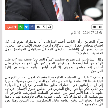
نسخة للطباعة
حفظ الموضوع
فيسبوك
تويتر
أرسل الى صديق
واتساب
المزيد
2014-07-16 - 3:49 م
مرآة البحرين: رأى النائب أحمد الساعاتي أن الدنمارك تقوم في كل
اجتماع لمجلس حقوق الإنسان بـ"إثارة أوضاع حقوق الإنسان في البحرين
بسبب زعمها أن (الناشط الحقوقي المعتقل عبدالهادي الخواجة) يحمل
الجنسية الدنماركية".
وقال الساعاتي، في تصريح تسلمت "مرآة البحرين" نسخة منه "إنه على
الرغم من أننا أوضحنا للمسؤولين الدنماركيين بأن الخواجة حوكم على
أساس إنه مواطن بحريني إلا أنهم أبلغونا بأنهم سيواصلون إثارة
الموضوع".
وأضاف "نظرا إلى السياسة الخارجية المشتركة لدول الإتحاد الأوروبي
البالغ عددها 28 دولة فإنها تتضامن دائماً مع الدنمارك في موقفها"، مشيرا
إلى أن البرلمانيين في الدنمارك "طلبوا منا السعي للإفراج عن الخواجة
كي تكف حكومتها عن إزعاج البحرين في مجلس حقوق الإنسان، فرددت
عليهم بأن هذا الأمر ليس من اختصاص السلطة التشريعية فاقترحوا أن
يتم تسليمه الى الدنمارك لكي يكمل عقوبته هناك، فأوضحت لهم بأن هذا
الإجراء يحتاج الى توقيع إتفاقية تبادل المحكومين بين البلدين وهذا يعود
الى حكومتيهما".