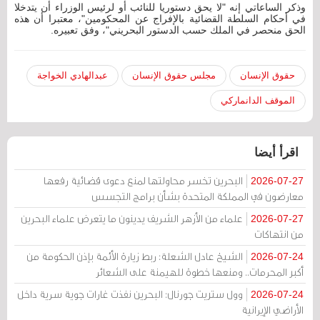
وذكر الساعاتي إنه "لا يحق دستوريا للنائب أو لرئيس الوزراء أن يتدخلا
في أحكام السلطة القضائية بالإفراج عن المحكومين"، معتبرا أن هذه
الحق منحصر في الملك حسب الدستور البحريني"، وفق تعبيره.
حقوق الإنسان
مجلس حقوق الإنسان
عبدالهادي الخواجة
الموقف الدانماركي
اقرأ أيضا
البحرين تخسر محاولتها لمنع دعوى قضائية رفعها
2026-07-27
معارضون في المملكة المتحدة بشأن برامج التجسس
علماء من الأزهر الشريف يدينون ما يتعرض علماء البحرين
2026-07-27
من انتهاكات
الشيخ عادل الشعلة: ربط زيارة الأئمة بإذن الحكومة من
2026-07-24
أكبر المحرمات.. ومنعها خطوة للهيمنة على الشعائر
وول ستريت جورنال: البحرين نفذت غارات جوية سرية داخل
2026-07-24
الأراضي الإيرانية