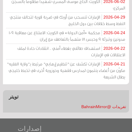
الكويت: الحاج موسى المسري شهيداً مظلومًا بالسجن
2026-06-02
المركزي
الإمارات تنسحب من أوبك في ضربة قوية لتحالف منتجي
2026-04-29
النفط وسط خلافات بين دول الخليج
محكمة «أمن الدولة» في الكويت: الامتناع عن معاقبة 109
2026-04-24
مدونين وتبرئة 9 وحبس 18 متهماً بالتعاطف مع إيران
استهداف طائفي بغطاء أمني .. انتقادات حادة لملف
2026-04-22
الاعتقالات في الإمارات
الإمارات تكشف عن "تنظيم إرهابي" مرتبط بـ"ولاية الفقيه"
2026-04-21
مكوّن من أعضاء ينتمون لمدارس فقهية وحوزوية أخرى في تخبط خليجي
يطال الشيعة
تويتر
تغريدات @BahrainMirror
إصدارات