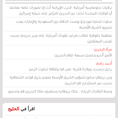
برقيات دبلوماسية أمريكية: الحرب الإيرانية أدت إلى تصورات عامة مفادها
أن الولايات المتحدة تخلت عن البحرين للتركيز على حماية إسرائيل
ساوث تشاينا مورنينغ بوست: الخلاف بين السعودية والإمارات يهدد
بتمزيق الشرق الأوسط
منظمة حقوقية تطالب بفرض عقوبات أمريكية على وزير بحريني بسبب
تعذيب المعتقلين
مرآة البحرين
الأمير أندرو وغسل سمعة نظام البحرين
أحمد رضي
رحيل جسدي، وولادة فكرية: نصر الله وثقافة تجاوزت الزمن
وزير بريطاني سابق لشؤون الشرق الأوسط متهم بخرق قواعد الشفافية
بسبب دور استشاري في البحرين
وسط انتقادات للزيارة .. ملك بريطانيا يستضيف ملك البحرين في وندسور
اقرأ في
الخليج