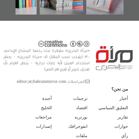
للدراسات والتوثيق
«مرآة البحرين» متوفرة تحت رخصة المشاع الإبداعي،
3.0 (يتوجب نسب المقال الى «مراة البحرين» - يحظر
استخدام العمل لأية غايات تجارية - يُحظر القيام بأي
تعديل، تحوير أو تغيير في النص)
للمراسلات: editor [at] bahrainmirror.com
من نحن؟
أخبار
ترجمات
أجندة
التعليق السياسي
اقتصاد
الخليج
تقارير
بورتريه
مراجعات
حوارات
انفوجرافك
إصدارات
رأي
ملفات