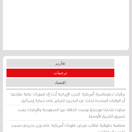
تقارير
ترجمات
اقتصاد
برقيات دبلوماسية أمريكية: الحرب الإيرانية أدت إلى تصورات عامة مفادها
أن الولايات المتحدة تخلت عن البحرين للتركيز على حماية إسرائيل
ساوث تشاينا مورنينغ بوست: الخلاف بين السعودية والإمارات يهدد
بتمزيق الشرق الأوسط
منظمة حقوقية تطالب بفرض عقوبات أمريكية على وزير بحريني بسبب
تعذيب المعتقلين