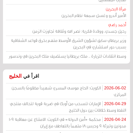
مرآة البحرين
الأمير أندرو وغسل سمعة نظام البحرين
أحمد رضي
رحيل جسدي، وولادة فكرية: نصر الله وثقافة تجاوزت الزمن
وزير بريطاني سابق لشؤون الشرق الأوسط متهم بخرق قواعد الشفافية
بسبب دور استشاري في البحرين
وسط انتقادات للزيارة .. ملك بريطانيا يستضيف ملك البحرين في وندسور
اقرأ في
الخليج
الكويت: الحاج موسى المسري شهيداً مظلومًا بالسجن
2026-06-02
المركزي
الإمارات تنسحب من أوبك في ضربة قوية لتحالف منتجي
2026-04-29
النفط وسط خلافات بين دول الخليج
محكمة «أمن الدولة» في الكويت: الامتناع عن معاقبة 109
2026-04-24
مدونين وتبرئة 9 وحبس 18 متهماً بالتعاطف مع إيران