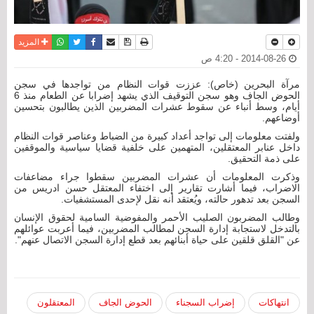
نسخة للطباعة
حفظ الموضوع
فيسبوك
تويتر
أرسل الى صديق
واتساب
المزيد
2014-08-26 - 4:20 ص
مرآة البحرين (خاص): عززت قوات النظام من تواجدها في سجن
الحوض الجاف وهو سجن التوقيف الذي يشهد إضرابا عن الطعام منذ 6
أيام، وسط أنباء عن سقوط عشرات المضربين الذين يطالبون بتحسين
أوضاعهم.
ولفتت معلومات إلى تواجد أعداد كبيرة من الضباط وعناصر قوات النظام
داخل عنابر المعتقلين، المتهمين على خلفية قضايا سياسية والموقفين
على ذمة التحقيق.
وذكرت المعلومات أن عشرات المضربين سقطوا جراء مضاعفات
الاضراب، فيما أشارت تقارير إلى اختفاء المعتقل حسن ادريس من
السجن بعد تدهور حالته، ويُعتقد أنه نقل لإحدى المستشفيات.
وطالب المضربون الصليب الأحمر والمفوضية السامية لحقوق الإنسان
بالتدخل لاستجابة إدارة السجن لمطالب المضربين، فيما أعربت عوائلهم
عن "القلق قلقين على حياة أبنائهم بعد قطع إدارة السجن الاتصال عنهم".
انتهاكات
إضراب السجناء
الحوض الجاف
المعتقلون