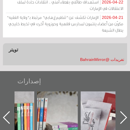
استهداف طائفي بغطاء أمني .. انتقادات حادة لملف
2026-04-22
الاعتقالات في الإمارات
الإمارات تكشف عن "تنظيم إرهابي" مرتبط بـ"ولاية الفقيه"
2026-04-21
مكوّن من أعضاء ينتمون لمدارس فقهية وحوزوية أخرى في تخبط خليجي
يطال الشيعة
تويتر
تغريدات @BahrainMirror
إصدارات
"حماة الباب الأخير":
تصنيف موضوعي
"مرآة البحرين"
الإصدار الأول عن
للوثائق البريطانية
تصدر حصاد
اعتصام الدراز
يقدمه «مركز أوال»
الساحات 2019
ه
وأحداث ساحة
في سلسلة من 5
الفداء لمركز أوال
كتب