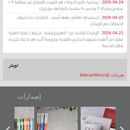
محكمة «أمن الدولة» في الكويت: الامتناع عن معاقبة 109
2026-04-24
مدونين وتبرئة 9 وحبس 18 متهماً بالتعاطف مع إيران
استهداف طائفي بغطاء أمني .. انتقادات حادة لملف
2026-04-22
الاعتقالات في الإمارات
الإمارات تكشف عن "تنظيم إرهابي" مرتبط بـ"ولاية الفقيه"
2026-04-21
مكوّن من أعضاء ينتمون لمدارس فقهية وحوزوية أخرى في تخبط خليجي
يطال الشيعة
تويتر
تغريدات @BahrainMirror
إصدارات
"حماة الباب الأخير":
تصنيف موضوعي
"مرآة البحرين"
الإصدار الأول عن
للوثائق البريطانية
تصدر حصاد
اعتصام الدراز
يقدمه «مركز أوال»
الساحات 2019