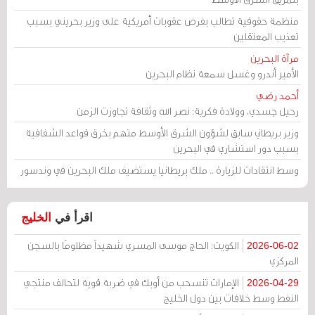
منظمة حقوقية تطالب بفرض عقوبات أمريكية على وزير بحريني بسبب
تعذيب المعتقلين
مرآة البحرين
الأمير أندرو وغسل سمعة نظام البحرين
أحمد رضي
رحيل جسدي، وولادة فكرية: نصر الله وثقافة تجاوزت الزمن
وزير بريطاني سابق لشؤون الشرق الأوسط متهم بخرق قواعد الشفافية
بسبب دور استشاري في البحرين
وسط انتقادات للزيارة .. ملك بريطانيا يستضيف ملك البحرين في وندسور
اقرأ في
الخليج
الكويت: الحاج موسى المسري شهيداً مظلومًا بالسجن
2026-06-02
المركزي
الإمارات تنسحب من أوبك في ضربة قوية لتحالف منتجي
2026-04-29
النفط وسط خلافات بين دول الخليج