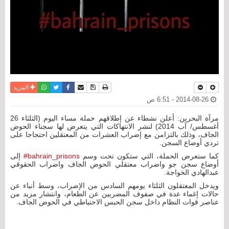
نسخة للطباعة
حفظ الموضوع
فيسبوك
تويتر
أرسل الى صديق
واتساب
المزيد
2014-08-26 - 6:51 ص
مرآة البحرين: أعلن نشطاء عن إطلاقهم حملة مساء اليوم (الثلثاء 26
أغسطس/ آب 2014) لنشر الانتهاكات التي يتعرض لها سجناء الحوض
الجاف، وذلك بالتزامن مع إضراب العشرات من المعتقلين احتجاجا على
تردي أوضاع السجن.
كما ستعرض الحملة، التي ستكون تحت وسم
bahrain_prisons#
إلى
أوضاع سجن جو واضراب معتقلي الحوض الجاف واضراب الحقوقي
عبدالهادي الخواجة.
ويدخل المعتقلون الثلثاء يومهم السادس من الإضراب، وسط أنباء عن
حالات إغماء عدة في صفوف المضربين عن الطعام، وانتشار مزيد من
عناصر قوات النظام داخل سجن الحبس الاحتياطي في الحوض الجاف.