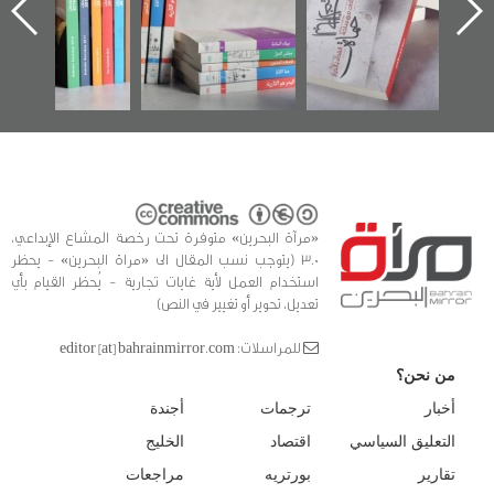
ه
وأحداث ساحة
في سلسلة من 5
الفداء لمركز أوال
كتب
للدراسات والتوثيق
«مرآة البحرين» متوفرة تحت رخصة المشاع الإبداعي،
3.0 (يتوجب نسب المقال الى «مراة البحرين» - يحظر
استخدام العمل لأية غايات تجارية - يُحظر القيام بأي
تعديل، تحوير أو تغيير في النص)
للمراسلات: editor [at] bahrainmirror.com
من نحن؟
أخبار
ترجمات
أجندة
التعليق السياسي
اقتصاد
الخليج
تقارير
بورتريه
مراجعات