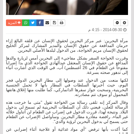
نسخة للطباعة
حفظ الموضوع
فيسبوك
تويتر
أرسل الى صديق
واتساب
المزيد
2014-08-30 - 4:15 م
مرآة البحرين: عبر مركز البحرين لحقوق الإنسان عن قلقه البالغ إزاء
حرمان المدافعة عن حقوق الإنسان والمدير المشارك لمركز الخليج
لحقوق الإنسان مريم الخواجة، من الدخول لبلدها الأصلي البحرين.
وقررت الخواجة السفر بشكل مفاجيء إلى البحرين أمس لزيارة والدها
المدافع عن حقوق الإنسان المعتقل عبدالهادي الخواجة الذي بدأ إضراباً
مفتوحاً عن الطعام في 26 أغسطس/ آب، في الوقت الذي أشارت أنباء
إلى تدهور صحته بسرعة.
لكنها منعت من الدخول عند وصولها إلى مطار البحرين الدولي فجر
اليوم، حيث أخبرتها السلطات في المطار بأنها لا تحمل الجنسية
البحرينية، وسحبت جواز سفرها الدانماركي، كما طلبت منها إغلاق هاتفها
المحمول أو سوف تتم مصادرته.
وقال المركز إنه تلقى رسالة من الخواجة تقول "متى ما خرجت هذه
الرسالة للعلن، فيعني ذلك أن السلطات البحرينية لم تسمح لي بدخول
البلاد. ونتيجة لهذا، قررت الدخول في إضراب عن الطعام لن أتناول خلاله
غير الماء، رافضة مغادرة مطار البحرين. وسأواصل الإضراب عن الطعام
حتى يسمح لي بدخول البحرين لرؤية والدي".
كما أكدت بأنها ترفض "أي مواد غذائية أو علاجية أثناء إضرابي عن
الطعام.