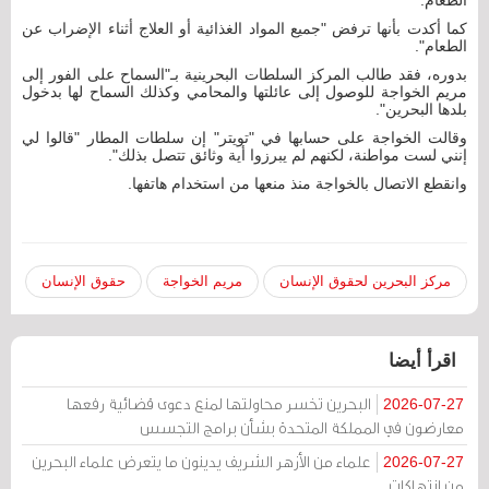
كما أكدت بأنها ترفض "جميع المواد الغذائية أو العلاج أثناء الإضراب عن
الطعام".
بدوره، فقد طالب المركز السلطات البحرينية بـ"السماح على الفور إلى
مريم الخواجة للوصول إلى عائلتها والمحامي وكذلك السماح لها بدخول
بلدها البحرين".
وقالت الخواجة على حسابها في "تويتر" إن سلطات المطار "قالوا لي
إنني لست مواطنة، لكنهم لم يبرزوا أية وثائق تتصل بذلك".
وانقطع الاتصال بالخواجة منذ منعها من استخدام هاتفها.
مركز البحرين لحقوق الإنسان
مريم الخواجة
حقوق الإنسان
اقرأ أيضا
البحرين تخسر محاولتها لمنع دعوى قضائية رفعها
2026-07-27
معارضون في المملكة المتحدة بشأن برامج التجسس
علماء من الأزهر الشريف يدينون ما يتعرض علماء البحرين
2026-07-27
من انتهاكات