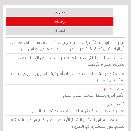
تقارير
ترجمات
اقتصاد
برقيات دبلوماسية أمريكية: الحرب الإيرانية أدت إلى تصورات عامة مفادها
أن الولايات المتحدة تخلت عن البحرين للتركيز على حماية إسرائيل
ساوث تشاينا مورنينغ بوست: الخلاف بين السعودية والإمارات يهدد
بتمزيق الشرق الأوسط
منظمة حقوقية تطالب بفرض عقوبات أمريكية على وزير بحريني بسبب
تعذيب المعتقلين
مرآة البحرين
الأمير أندرو وغسل سمعة نظام البحرين
أحمد رضي
رحيل جسدي، وولادة فكرية: نصر الله وثقافة تجاوزت الزمن
وزير بريطاني سابق لشؤون الشرق الأوسط متهم بخرق قواعد الشفافية
بسبب دور استشاري في البحرين