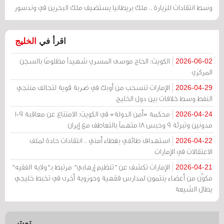
وسط انتقادات للزيارة .. ملك بريطانيا يستضيف ملك البحرين في وندسور
اقرأ في
الخليج
الكويت: الحاج موسى المسري شهيداً مظلومًا بالسجن
2026-06-02
المركزي
الإمارات تنسحب من أوبك في ضربة قوية لتحالف منتجي
2026-04-29
النفط وسط خلافات بين دول الخليج
محكمة «أمن الدولة» في الكويت: الامتناع عن معاقبة 109
2026-04-24
مدونين وتبرئة 9 وحبس 18 متهماً بالتعاطف مع إيران
استهداف طائفي بغطاء أمني .. انتقادات حادة لملف
2026-04-22
الاعتقالات في الإمارات
الإمارات تكشف عن "تنظيم إرهابي" مرتبط بـ"ولاية الفقيه"
2026-04-21
مكوّن من أعضاء ينتمون لمدارس فقهية وحوزوية أخرى في تخبط خليجي
يطال الشيعة
تويتر