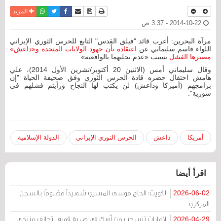
نسخة للطباعة
حفظ الموضوع
فيسبوك
تويتر
أرسل الى صديق
واتساب
المزيد
2014-10-22 - 3:37 ص
مرآة البحرين: أعرب قائد "فيلق القدس" التابع للحرس الثوري الإيراني
اللواء قاسم سليماني عن
اعتقاده بأن جهود الولايات المتحدة و«داعش»
مصيرها الفشل
بسبب «عدم تحليهما بالواقعية».
وقال سليماني أمس (الاثنين 20 أكتوبر/تشرين الأول 2014)، علي
هامش احتفال حضره قادة الحرس الثوري وفق صحيفة الحياة "إن
برامجهم (أميركا وداعش) لن يكتب لها النجاح ورأيتم فشلهم في
سورية".
أمريكا
داعش
الحرس الثوري الإيراني
الدولة الإسلامية
اقرأ أيضا
الكويت: الحاج موسى المسري شهيداً مظلومًا بالسجن
2026-06-02
المركزي
الإمارات تنسحب من أوبك في ضربة قوية لتحالف منتجي
2026-04-29