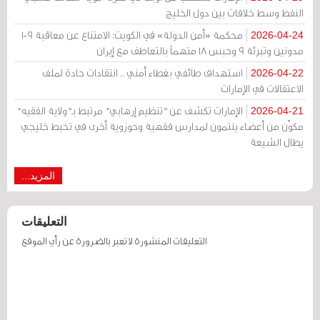
النفط وسط خلافات بين دول الخليج
محكمة «أمن الدولة» في الكويت: الامتناع عن معاقبة 109
2026-04-24
مدونين وتبرئة 9 وحبس 18 متهماً بالتعاطف مع إيران
استهداف طائفي بغطاء أمني .. انتقادات حادة لملف
2026-04-22
الاعتقالات في الإمارات
الإمارات تكشف عن "تنظيم إرهابي" مرتبط بـ"ولاية الفقيه"
2026-04-21
مكوّن من أعضاء ينتمون لمدارس فقهية وحوزوية أخرى في تخبط خليجي
يطال الشيعة
المزيد...
التعليقات
التعليقات المنشورة لا تعبر بالضرورة عن رأي الموقع