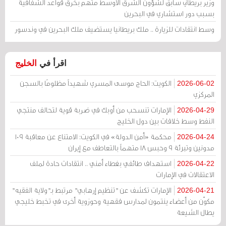
وزير بريطاني سابق لشؤون الشرق الأوسط متهم بخرق قواعد الشفافية
بسبب دور استشاري في البحرين
وسط انتقادات للزيارة .. ملك بريطانيا يستضيف ملك البحرين في وندسور
اقرأ في
الخليج
الكويت: الحاج موسى المسري شهيداً مظلومًا بالسجن
2026-06-02
المركزي
الإمارات تنسحب من أوبك في ضربة قوية لتحالف منتجي
2026-04-29
النفط وسط خلافات بين دول الخليج
محكمة «أمن الدولة» في الكويت: الامتناع عن معاقبة 109
2026-04-24
مدونين وتبرئة 9 وحبس 18 متهماً بالتعاطف مع إيران
استهداف طائفي بغطاء أمني .. انتقادات حادة لملف
2026-04-22
الاعتقالات في الإمارات
الإمارات تكشف عن "تنظيم إرهابي" مرتبط بـ"ولاية الفقيه"
2026-04-21
مكوّن من أعضاء ينتمون لمدارس فقهية وحوزوية أخرى في تخبط خليجي
يطال الشيعة