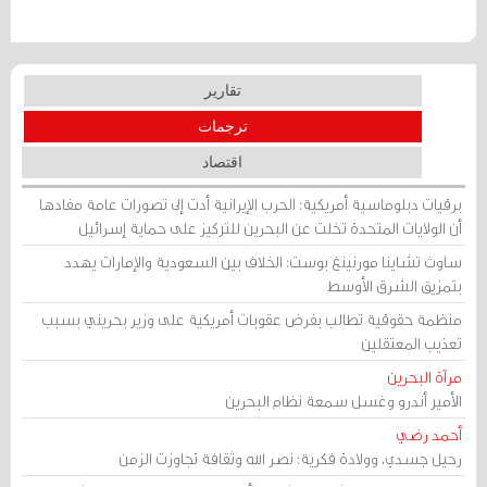
تقارير
ترجمات
اقتصاد
برقيات دبلوماسية أمريكية: الحرب الإيرانية أدت إلى تصورات عامة مفادها
أن الولايات المتحدة تخلت عن البحرين للتركيز على حماية إسرائيل
ساوث تشاينا مورنينغ بوست: الخلاف بين السعودية والإمارات يهدد
بتمزيق الشرق الأوسط
منظمة حقوقية تطالب بفرض عقوبات أمريكية على وزير بحريني بسبب
تعذيب المعتقلين
مرآة البحرين
الأمير أندرو وغسل سمعة نظام البحرين
أحمد رضي
رحيل جسدي، وولادة فكرية: نصر الله وثقافة تجاوزت الزمن