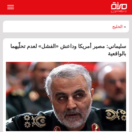
القائمة
الرئيسي
»
الخليج
سليماني: مصير أمريكا وداعش «الفشل» لعدم تحلّيهما
بالواقعية