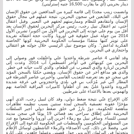
دينار بحريني (أي ما يقارب 16,500 جنيه إسترليني).
وانضمت زينب مجددًا إلى قائمة كبيرة من المدافعين عن حقوق الإنسان
في البلاد، القابعين في سجون البحرين، نتيجة عملهم في مجال حقوق
الإنسان وانتقادهم للنظام وممارستهم لحقهم في التعبير. وقبل اعتقال
أختي، تم اعتقال نبيل رجب، رئيس مركز البحرين لحقوق الإنسان بعد
أقل من يوم على عودته إلى البحرين في الأول من أكتوبر/ تشرين الأول
2014 من جولة عمل حقوقية في أوروبا. وكانت حجة اعتقاله تغريدة
على تويتر كتبها منتقدًا مؤسسات الحكومة البحرينية كونها "الحاضنة
الفكرية لداعش". وكان موضوع نبيل الرئيسي خلال جولته هو اعتقالي
واحتجازي في البحرين.
وقد أهانني 4 عناصر شرطة واعتدوا علي واعتُقِلت فور وصولي إلى
البحرين من كوبنهاغن في أواخر أغسطس/ آب 2014. وعدت إلى
البحرين لزيارة والدي المضرب عن الطعام، والذي كانت حياته في خطر.
والدي هو مدافع آخر عن حقوق الإنسان، ويقضي حكمًا بالسجن المؤبد
في سجن جو بعد تعرضه للتعذيب القاسي. وأخبرني عناصر الشرطة في
المطار أنّي غير مُرَحّب بي في بلدي واحتجزوني في غرفة شديدة
البرودة واعتدوا عليّ بعد أن أطفأوا كاميرات المراقبة الخاصة بهم
واتهموني بعدها بالاعتداء على شرطيين.
كان الإفراج عنّي نتيجة ضغط دولي، وقد كان لنبيل رجب، الذي أنهى
مؤخرًا عقوبة تعسفية بالسجن لمدة سنتين بسبب تنظيمه تظاهرات
مناهضة للحكومة، دورٌ بارزٌ في خلق ضغط دولي أجبر السلطات
البحرينية على إطلاق سراحي بعد قضائي 19 يومًا في سجن مدينة
عيسى للنساء. وسافر نبيل مع زملاء آخرين إلى أوروبا واجتمعوا مع عدد
من المسؤولين الحكوميين والمنظمات غير الحكومية للدعوة إلى الإفراج
عني. وفضلًا عن ذلك، كتب الأصدقاء والزملاء الناشطون لوسائل الإعلام
وتحدثوا في البرلمان الأوروبي حول قضيتي وعملوا جاهدين على إثارة