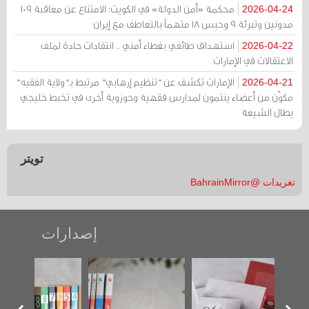
محكمة «أمن الدولة» في الكويت: الامتناع عن معاقبة 109
2026-04-24
مدونين وتبرئة 9 وحبس 18 متهماً بالتعاطف مع إيران
استهداف طائفي بغطاء أمني .. انتقادات حادة لملف
2026-04-22
الاعتقالات في الإمارات
الإمارات تكشف عن "تنظيم إرهابي" مرتبط بـ"ولاية الفقيه"
2026-04-21
مكوّن من أعضاء ينتمون لمدارس فقهية وحوزوية أخرى في تخبط خليجي
يطال الشيعة
تويتر
تغريدات @BahrainMirror
إصدارات
"حماة الباب الأخير":
تصنيف موضوعي
"مرآة البحرين"
الإصدار الأول عن
للوثائق البريطانية
تصدر حصاد
اعتصام الدراز
يقدمه «مركز أوال»
الساحات 2019