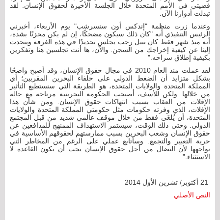
قضيتي في الأمم المتحدة خلال الجلسة الأخيرة لحقوق الإنسان. لقد
تبدلت أدوارنا الآن.
وعندما زرت منظمة "إندكس أون سنسرشب" يوم الأربعاء، أخبرني
الرئيس التنفيذي أنه "كان ذلك سيكون مضحكًا، إن لم يكن محزنًا بشدة،
أنه منذ شهر فقط كان نبيل رجب يجلس تحديدًا في هذه الغرفة ويتحدث
إلينا عن كيفية إخراجك من السجن. والآن، ها أنت تجلسين هنا وتفكرين
بكيفية إطلاق سراحه."
لقد عملت منذ العام 2010 في مجال حقوق الإنسان، وقد أصبح واضحًا
بشكل متزايد أن الضغط الدولي على حلفاء البحرين المقربين؛ أي
المملكة المتحدة والولايات المتحدة، هو الطريقة التي سنستطيع التأثير
من خلالها. ولكن للأسف، أصبحت الحكومة البحرينية مرتاحة مع حالة
الإفلات من العقاب بسبب انتهاكات حقوق الإنسان. ومن شأن هذا
الإفلات، الذي وفرته حكومات مثل حكومتي المملكة المتحدة والولايات
المتحدة، أن يُلغَى فقط من خلال موقف عالمي شديد من قبل المجتمع
الدولي. وحتى ذلك الوقت، سيستمر الاستهداف الممنهج للمدافعين عن
حقوق الإنسان وشعب البحرين بسبب ممارستهم لحقوقهم الأساسية في
حرية التعبير والتجمع. وسأتابع عملي على الرغم من المخاطر التي
نواجهها لأن النضال من أجل حقوق الإنسان يجب أن يكون القاعدة لا
الاستثناء."
21 أكتوبر/ تشرين الأول 2014
النص الأصلي