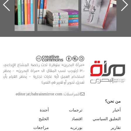
ه
وأحداث ساحة
في سلسلة من 5
الفداء لمركز أوال
كتب
للدراسات والتوثيق
«مرآة البحرين» متوفرة تحت رخصة المشاع الإبداعي،
3.0 (يتوجب نسب المقال الى «مراة البحرين» - يحظر
استخدام العمل لأية غايات تجارية - يُحظر القيام بأي
تعديل، تحوير أو تغيير في النص)
للمراسلات: editor [at] bahrainmirror.com
من نحن؟
أخبار
ترجمات
أجندة
التعليق السياسي
اقتصاد
الخليج
تقارير
بورتريه
مراجعات