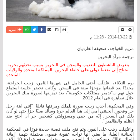
نسخة للطباعة
حفظ الموضوع
فيسبوك
تويتر
أرسل الى صديق
واتساب
المزيد
2014-10-22 - 11:28 م
مريم الخواجة، صحيفة الغارديان
ترجمة مرآة البحرين
يتعرض الناشطون للتعذيب والسجن في البحرين بسبب تحدثهم بحرية.
نحتاج إلى ضغط دولي على حلفاء البحرين: المملكة المتحدة والولايات
المتحدة
يوم الثلاثاء، اعتُقِلَت أختي الحامل في شهرها الثامن، زينب الخواجة،
مجددًا بعد قضائها مؤخرًا سنة في السجن. وكانت تحضر جلسة استماع
حول تهم ب"تدمير ممتلكات حكومية"، بعد تمزيقها لصورة ملك البحرين
خلال تظاهرة في العام 2012.
وفي المحكمة، أخذت زينب صورة للملك ومزقتها قائلةً: "إنني ابنة رجل
حر وفخور، أنجبتني أمي إلى هذا العالم حرة وسألد صبيًا حرًا حتى لو كان
ذلك في السجن. إنّه من حقي ومسؤوليتي كشخص حر أن أحتج ضد
الظلم والظالمين".
واعتُقِلت زينب على الفور، وتم فتح ملف قضية جديدة فورًا في المحكمة
الجنائية العليا، ما يعني أنها تواجه عقوبة قصوى محتملة بتهمة "إهانة
الملك علنًا"، وسيكون ذلك السجن سبع سنوات ودفع غرامة 10 آلاف