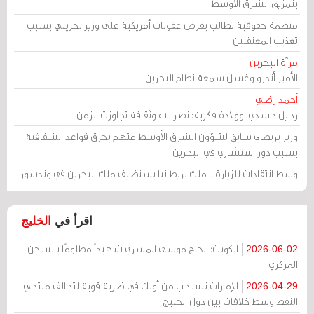
بتمزيق الشرق الأوسط
منظمة حقوقية تطالب بفرض عقوبات أمريكية على وزير بحريني بسبب
تعذيب المعتقلين
مرآة البحرين
الأمير أندرو وغسل سمعة نظام البحرين
أحمد رضي
رحيل جسدي، وولادة فكرية: نصر الله وثقافة تجاوزت الزمن
وزير بريطاني سابق لشؤون الشرق الأوسط متهم بخرق قواعد الشفافية
بسبب دور استشاري في البحرين
وسط انتقادات للزيارة .. ملك بريطانيا يستضيف ملك البحرين في وندسور
اقرأ في
الخليج
الكويت: الحاج موسى المسري شهيداً مظلومًا بالسجن
2026-06-02
المركزي
الإمارات تنسحب من أوبك في ضربة قوية لتحالف منتجي
2026-04-29
النفط وسط خلافات بين دول الخليج