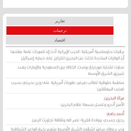
تقارير
ترجمات
اقتصاد
برقيات دبلوماسية أمريكية: الحرب الإيرانية أدت إلى تصورات عامة مفادها
أن الولايات المتحدة تخلت عن البحرين للتركيز على حماية إسرائيل
ساوث تشاينا مورنينغ بوست: الخلاف بين السعودية والإمارات يهدد
بتمزيق الشرق الأوسط
منظمة حقوقية تطالب بفرض عقوبات أمريكية على وزير بحريني بسبب
تعذيب المعتقلين
مرآة البحرين
الأمير أندرو وغسل سمعة نظام البحرين
أحمد رضي
رحيل جسدي، وولادة فكرية: نصر الله وثقافة تجاوزت الزمن
وزير بريطاني سابق لشؤون الشرق الأوسط متهم بخرق قواعد الشفافية