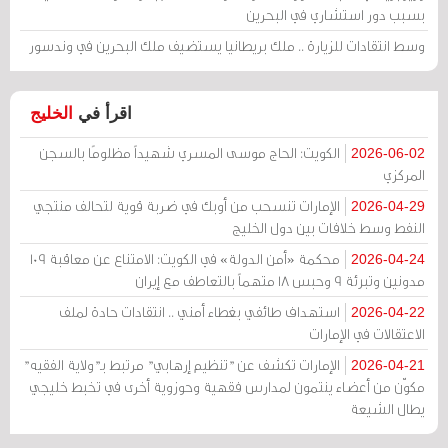
بسبب دور استشاري في البحرين
وسط انتقادات للزيارة .. ملك بريطانيا يستضيف ملك البحرين في وندسور
اقرأ في
الخليج
الكويت: الحاج موسى المسري شهيداً مظلومًا بالسجن
2026-06-02
المركزي
الإمارات تنسحب من أوبك في ضربة قوية لتحالف منتجي
2026-04-29
النفط وسط خلافات بين دول الخليج
محكمة «أمن الدولة» في الكويت: الامتناع عن معاقبة 109
2026-04-24
مدونين وتبرئة 9 وحبس 18 متهماً بالتعاطف مع إيران
استهداف طائفي بغطاء أمني .. انتقادات حادة لملف
2026-04-22
الاعتقالات في الإمارات
الإمارات تكشف عن "تنظيم إرهابي" مرتبط بـ"ولاية الفقيه"
2026-04-21
مكوّن من أعضاء ينتمون لمدارس فقهية وحوزوية أخرى في تخبط خليجي
يطال الشيعة