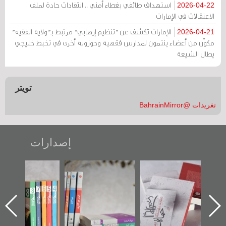
استهداف طائفي بغطاء أمني .. انتقادات حادة لملف
2026-04-22
الاعتقالات في الإمارات
الإمارات تكشف عن "تنظيم إرهابي" مرتبط بـ"ولاية الفقيه"
2026-04-21
مكوّن من أعضاء ينتمون لمدارس فقهية وحوزوية أخرى في تخبط خليجي
يطال الشيعة
تويتر
تغريدات @BahrainMirror
إصدارات
"حماة الباب الأخير":
تصنيف موضوعي
"مرآة البحرين"
الإصدار الأول عن
للوثائق البريطانية
تصدر حصاد
اعتصام الدراز
يقدمه «مركز أوال»
الساحات 2019
ه
وأحداث ساحة
في سلسلة من 5
الفداء لمركز أوال
كتب