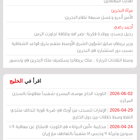
تعذيب المعتقلين
مرآة البحرين
الأمير أندرو وغسل سمعة نظام البحرين
أحمد رضي
رحيل جسدي، وولادة فكرية: نصر الله وثقافة تجاوزت الزمن
وزير بريطاني سابق لشؤون الشرق الأوسط متهم بخرق قواعد الشفافية
بسبب دور استشاري في البحرين
وسط انتقادات للزيارة .. ملك بريطانيا يستضيف ملك البحرين في وندسور
اقرأ في
الخليج
الكويت: الحاج موسى المسري شهيداً مظلومًا بالسجن
2026-06-02
المركزي
الإمارات تنسحب من أوبك في ضربة قوية لتحالف منتجي
2026-04-29
النفط وسط خلافات بين دول الخليج
محكمة «أمن الدولة» في الكويت: الامتناع عن معاقبة 109
2026-04-24
مدونين وتبرئة 9 وحبس 18 متهماً بالتعاطف مع إيران