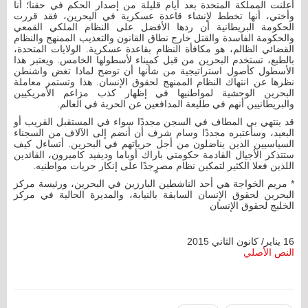
أعلنت المملكة المتحدة بعد أيام قليلة من إصدار الحكم في حقنا؛ أنا
وأختي، أنها تخطط لإنشاء قاعدة عسكرية في البحرين، فقد قررت
الحكومة البريطانية أن ردها الأفضل على النظام الملكي القمعي
والحكومة الفاسدة والقتل خارج نطاق القانون والتعذيب الممنهج والنظام
القضائي الظالم، هو مكافأة النظام بقاعدة عسكرية. الولايات المتحدة،
بالطبع، تستخدم البحرين من قبل كميناء لأسطولها الخامس. ويعتبر هذا
الأسطول كأصول استراتيجية من شأنها أن توضح لماذا تغض واشنطن
نظرها عن انتهاك النظام الممنهج لحقوق الإنسان. هذا وتستمر معاملة
البحرين الوحشية لمواطنيها في إظهار كذب مزاعم الأمريكيين
والبريطانيين أنهم في طليعة المدافعين عن الحرية في العالم.
قد ينتهي بي المطاف في السجن مجددًا سواء في المستقبل القريب أو
البعيد، وسأعتبره مجددًا وسام شرف أن أنضم إلى الآلاف من السجناء
السياسيين الذين يناضلون من أجل حرياتهم في البحرين. أتساءل كيف
ستتذكر الأجيال القادمة حكومتي باراك أوباما وديفيد كاميرون، القائدين
اللذين فعلا الكثير لتمكين نظام مصرٍجدًا على إنكار حريات مواطنيه.
* مريم الخواجة هي أحد الناشطين البارزين في البحرين، ورئيسة مركز
البحرين لحقوق الإنسان السابقة بالنيابة، والمديرة الحالية في مركز
الخليج لحقوق الإنسان
16 يناير/ كانون الثاني 2015
النص الأصلي