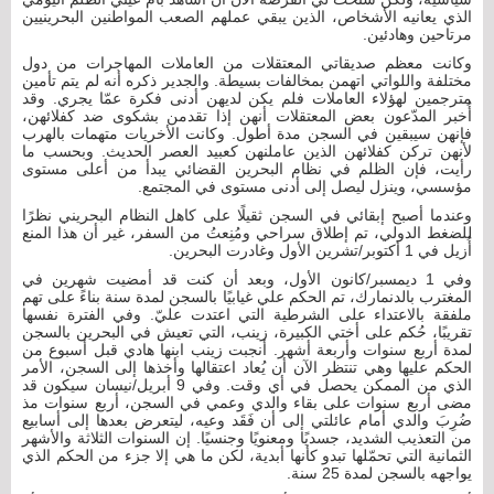
الذي يعانيه الأشخاص، الذين يبقي عملهم الصعب المواطنين البحرينيين
مرتاحين وهادئين.
وكانت معظم صديقاتي المعتقلات من العاملات المهاجرات من دول
مختلفة واللواتي اتهمن بمخالفات بسيطة. والجدير ذكره أنه لم يتم تأمين
مترجمين لهؤلاء العاملات فلم يكن لديهن أدنى فكرة عمّا يجري. وقد
أُخبر المدّعون بعض المعتقلات أنهن إذا تقدمن بشكوى ضد كفلائهن،
فإنهن سيبقين في السجن مدة أطول. وكانت الأخريات متهمات بالهرب
لأنهن تركن كفلائهن الذين عاملنهن كعبيد العصر الحديث. وبحسب ما
رأيت، فإن الظلم في نظام البحرين القضائي يبدأ من أعلى مستوى
مؤسسي، وينزل ليصل إلى أدنى مستوى في المجتمع.
وعندما أصبح إبقائي في السجن ثقيلًا على كاهل النظام البحريني نظرًا
للضغط الدولي، تم إطلاق سراحي ومُنِعتُ من السفر، غير أن هذا المنع
أُزيل في 1 أكتوبر/تشرين الأول وغادرت البحرين.
وفي 1 ديمسبر/كانون الأول، وبعد أن كنت قد أمضيت شهرين في
المغترب بالدنمارك، تم الحكم علي غيابيًا بالسجن لمدة سنة بناءً على تهم
ملفقة بالاعتداء على الشرطية التي اعتدت عليّ. وفي الفترة نفسها
تقريبًا، حُكم على أختي الكبيرة، زينب، التي تعيش في البحرين بالسجن
لمدة أربع سنوات وأربعة أشهر. أنجبت زينب ابنها هادي قبل أسبوع من
الحكم عليها وهي تنتظر الآن أن يُعاد اعتقالها وأخذها إلى السجن، الأمر
الذي من الممكن يحصل في أي وقت. وفي 9 أبريل/نيسان سيكون قد
مضى أربع سنوات على بقاء والدي وعمي في السجن، أربع سنوات مذ
ضُرِبَ والدي أمام عائلتي إلى أن فَقَد وعيه، ليتعرض بعدها إلى أسابيع
من التعذيب الشديد، جسديًا ومعنويًا وجنسيًا. إن السنوات الثلاثة والأشهر
الثمانية التي تحمّلها تبدو كأنها أبدية، لكن ما هي إلا جزء من الحكم الذي
يواجهه بالسجن لمدة 25 سنة.