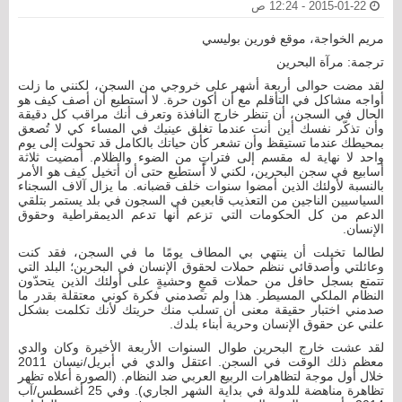
2015-01-22 - 12:24 ص
مريم الخواجة، موقع فورين بوليسي
ترجمة: مرآة البحرين
لقد مضت حوالى أربعة أشهر على خروجي من السجن، لكنني ما زلت
أواجه مشاكل في التأقلم مع أن أكون حرة. لا أستطيع أن أصف كيف هو
الحال في السجن، أن تنظر خارج النافذة وتعرف أنك مراقب كل دقيقة
وأن تذكّر نفسك أين أنت عندما تغلق عينيك في المساء كي لا تُصعق
بمحيطك عندما تستيقظ وأن تشعر كأن حياتك بالكامل قد تحولت إلى يوم
واحد لا نهاية له مقسم إلى فتراتٍ من الضوء والظلام. أمضيت ثلاثة
أسابيع في سجن البحرين، لكني لا أستطيع حتى أن أتخيل كيف هو الأمر
بالنسبة لأولئك الذين أمضوا سنوات خلف قضبانه. ما يزال آلاف السجناء
السياسيين الناجين من التعذيب قابعين في السجون في بلد يستمر بتلقي
الدعم من كل الحكومات التي تزعم أنها تدعم الديمقراطية وحقوق
الإنسان.
لطالما تخيلت أن ينتهي بي المطاف يومًا ما في السجن، فقد كنت
وعائلتي وأصدقائي ننظم حملات لحقوق الإنسان في البحرين؛ البلد التي
تتمتع بسجل حافل من حملات قمعٍ وحشيةٍ على أولئك الذين يتحدّون
النظام الملكي المسيطر. هذا ولم تصدمني فكرة كوني معتقلة بقدر ما
صدمني اختبار حقيقة معنى أن تسلب منك حريتك لأنك تكلمت بشكل
علني عن حقوق الإنسان وحرية أبناء بلدك.
لقد عشت خارج البحرين طوال السنوات الأربعة الأخيرة وكان والدي
معظم ذلك الوقت في السجن. اعتقل والدي في أبريل/نيسان 2011
خلال أول موجة لتظاهرات الربيع العربي ضد النظام. (الصورة أعلاه تظهر
تظاهرة مناهضة للدولة في بداية الشهر الجاري). وفي 25 أغسطس/آب