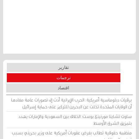
تقارير
ترجمات
اقتصاد
برقيات دبلوماسية أمريكية: الحرب الإيرانية أدت إلى تصورات عامة مفادها
أن الولايات المتحدة تخلت عن البحرين للتركيز على حماية إسرائيل
ساوث تشاينا مورنينغ بوست: الخلاف بين السعودية والإمارات يهدد
بتمزيق الشرق الأوسط
منظمة حقوقية تطالب بفرض عقوبات أمريكية على وزير بحريني بسبب