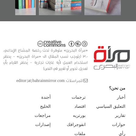
للدراسات والتوثيق
«مرآة البحرين» متوفرة تحت رخصة المشاع الإبداعي،
3.0 (يتوجب نسب المقال الى «مراة البحرين» - يحظر
استخدام العمل لأية غايات تجارية - يُحظر القيام بأي
تعديل، تحوير أو تغيير في النص)
للمراسلات: editor [at] bahrainmirror.com
من نحن؟
أخبار
ترجمات
أجندة
التعليق السياسي
اقتصاد
الخليج
تقارير
بورتريه
مراجعات
حوارات
انفوجرافك
إصدارات
رأي
ملفات