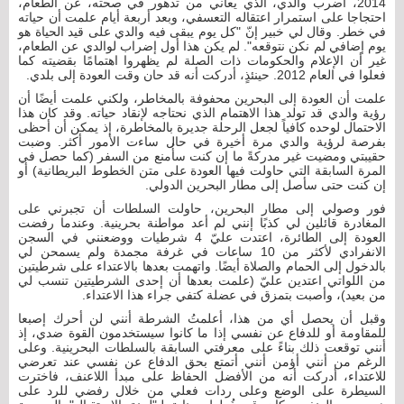
2014، أضرب والدي، الذي يعاني من تدهور في صحته، عن الطعام،
احتجاجا على استمرار اعتقاله التعسفي، وبعد أربعة أيام علمت أن حياته
في خطر. وقال لي خبير إنّ "كل يوم يبقى فيه والدي على قيد الحياة هو
يوم إضافي لم نكن نتوقعه". لم يكن هذا أول إضراب لوالدي عن الطعام،
غير أن الإعلام والحكومات ذات الصلة لم يظهروا اهتمامًا بقضيته كما
فعلوا في العام 2012. حينئذٍ، أدركت أنه قد حان وقت العودة إلى بلدي.
علمت أن العودة إلى البحرين محفوفة بالمخاطر، ولكني علمت أيضًا أن
رؤية والدي قد تولد هذا الاهتمام الذي نحتاجه لإنقاد حياته. وقد كان هذا
الاحتمال لوحده كافياً لجعل الرحلة جديرة بالمخاطرة، إذ يمكن أن أحظى
بفرصة لرؤية والدي مرة أخيرة في حال ساءت الأمور أكثر. وضبت
حقيبتي ومضيت غير مدركةً ما إن كنت سأُمنع من السفر (كما حصل في
المرة السابقة التي حاولت فيها العودة على متن الخطوط البريطانية) أو
إن كنت حتى سأصل إلى مطار البحرين الدولي.
فور وصولي إلى مطار البحرين، حاولت السلطات أن تجبرني على
المغادرة قائلين لي كذبًا إنني لم أعد مواطنة بحرينية. وعندما رفضت
العودة إلى الطائرة، اعتدت عليّ 4 شرطيات ووضعنني في السجن
الانفرادي لأكثر من 10 ساعات في غرفة مجمدة ولم يسمحن لي
بالدخول إلى الحمام والصلاة أيضًا. واتهمت بعدها بالاعتداء على شرطيتين
من اللواتي اعتدين عليّ (علمت بعدها أن إحدى الشرطيتين تنسب لي
من بعيد)، وأصبت بتمزق في عضلة كتفي جراء هذا الاعتداء.
وقبل أن يحصل أي من هذا، أعلمتُ الشرطة أنني لن أحرك إصبعا
للمقاومة أو للدفاع عن نفسي إذا ما كانوا سيستخدمون القوة ضدي، إذ
أنني توقعت ذلك بناءً على معرفتي السابقة بالسلطات البحرينية. وعلى
الرغم من أنني أؤمن أنني أتمتع بحق الدفاع عن نفسي عند تعرضي
للاعتداء، أدركت أنه من الأفضل الحفاظ على مبدأ اللاعنف، فاخترت
السيطرة على الوضع وعلى ردات فعلي من خلال رفضي للرد على