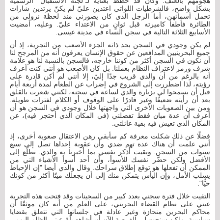
هجومهم بالعنف. وكان قد خُطط بعناية لـ"لجنة الاستقبال" الرسمية
بشكل واضح، فالشرطيات اللواتي اعتدين عليّ لم يكنّ يرتدين شارات
تحمل أسمائهن، أما الرجل الذي كان يصورني منذ لحظة نزولي من
الطائرة فأطفأ كاميرته قبل ثوانٍ من الاعتداء عليّ. وعليه، أمضيت
الأسابيع الثلاثة التالية في سجن النساء في مدينة عيسى.
لم يكن وجودي في السجن بحد ذاته الجزء الأصعب من التجرية، إذ أن
جميع البحرينيين المدافعين عن حقوق الإنسان يعرفون أنه من المرجح لنا
أن نكون في السجن أكثر من كوننا خارجه، فالسجن بالنسبة لنا هو علامة
شرف ورمز لاعتراف النظام بعملنا. بل كان الأصعب هو أنني كنت أعرف
أنه بالرغم من أن والدي قريب جدًا إليّ، إلا أنني لم أكن قادرة على
رؤيته، لذا اضطررت إلى الشروع في إضراب عن الطعام لمدة أربعة أيام
قبل أن يسمحوا لي بزيارة والدي لساعة في سجنه، لكنني شعرت بالقلق
بعد أن رأيته ضعيفًا وغير قادرًا على الوقوف أو الكلام لفترات طويلة.
ومن بين الصعوبات الأخرى التي واجهتها خلال وجودي في السجن هو أن
أعرف أن عدة مبان فقط تفصلني (في المكان الذي أحتجز فيه)، عن
المكان الذي تعيش فيه بقية عائلتي.
فضلًا عن ذلك شكلت معرفة كم سأبقى رهن الاعتقال صعوبة أخرى، إذ
أنني علمت أن هناك عدة تهم ضدي وأن عقوبة إحداها تصل إلى سبع
سنوات من السجن. وبقيت أذكر نفسي بما أخبرنا به والدي: تطلّع إلى
الأفضل ولكن حضّر نفسك للأسوأ، وأن أحد أسوأ الأشياء التي من
الممكن أن تفعلها هو توقع إطلاق سراحك. وقال والدي أيضا "إن الإحباط
يسلب الأمل، وإن اليأس يتمكن منك إلى أن يجعلك ميتًا أكثر من كونك
حيًّا".
التقيت خلال فترة سجني بعدد كبير من السجينات وقد فتحت هذه التجربة
عيني على نظام القضاء البحريني، على العلم من أنه كان موثقًا أن
محاكم البحرين منحازة وغير عادلة في جلساتها التي تتعلق بقضايا
سياسية، ولكن سنحت لي الفرصة الآن أن أشاهد بأمّ عيني الظلم اليومي