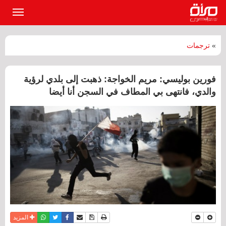
القائمة
الرئيسي
»
ترجمات
فورين بوليسي: مريم الخواجة: ذهبت إلى بلدي لرؤية
والدي، فانتهى بي المطاف في السجن أنا أيضا
نسخة للطباعة
حفظ الموضوع
فيسبوك
تويتر
أرسل الى صديق
واتساب
المزيد