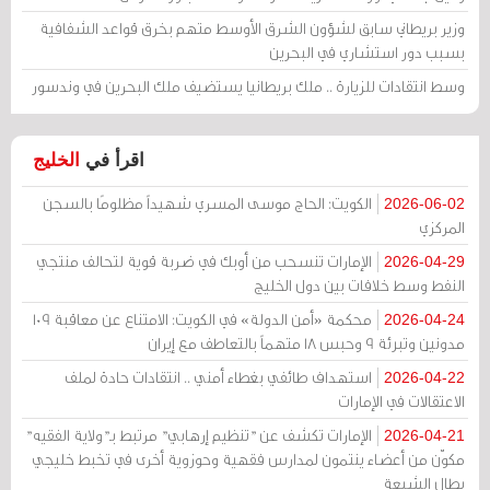
وزير بريطاني سابق لشؤون الشرق الأوسط متهم بخرق قواعد الشفافية
بسبب دور استشاري في البحرين
وسط انتقادات للزيارة .. ملك بريطانيا يستضيف ملك البحرين في وندسور
اقرأ في
الخليج
الكويت: الحاج موسى المسري شهيداً مظلومًا بالسجن
2026-06-02
المركزي
الإمارات تنسحب من أوبك في ضربة قوية لتحالف منتجي
2026-04-29
النفط وسط خلافات بين دول الخليج
محكمة «أمن الدولة» في الكويت: الامتناع عن معاقبة 109
2026-04-24
مدونين وتبرئة 9 وحبس 18 متهماً بالتعاطف مع إيران
استهداف طائفي بغطاء أمني .. انتقادات حادة لملف
2026-04-22
الاعتقالات في الإمارات
الإمارات تكشف عن "تنظيم إرهابي" مرتبط بـ"ولاية الفقيه"
2026-04-21
مكوّن من أعضاء ينتمون لمدارس فقهية وحوزوية أخرى في تخبط خليجي
يطال الشيعة