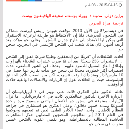
2015-04-15 - 4:08 م
براين دولي، مدونة ذا وورلد بوست، صحيفة الهافينغتون بوست
ترجمة: مرآة البحرين
في ديسمبر/كانون الأول 2013، توقعت هيومن رايتس فيرست مشاكل
في السّجون البحرينية. قلنا إن "الاكتظاظ هو طريقة لزعزعة الاستقرار
التي يمكن لها الامتداد إلى خارج جدران السّجن". وعلى نحو مؤكد، بعد
أربعة أشهر، كان هناك شغب في السّجن الرّئيسي في البحرين، سجن
جو.
أفادت السّلطات أن "فريقًا من المحققين وطبيبًا شرعيًا ذهبوا إلى السّجن
... لاستجواب 236 سجينًا" بعد أن تمّ ضرب عشرات السّجناء بالهراوات
وإطلاق الغاز المسيل للدموع عليهم. بعدها، في الشهر الماضي، حدث
اضطراب أكثر خطورة، مجددًا في سجن جو. بدأت تقارير عما حصل في
10 مارس/آذار ومنذ ذلك الوقت تتسرب، لكن من الصعب تأكيد الحقائق
الملموسة، حيث إن العائلات تقول إن الزيارات والاتصالات الهاتفية حدّدت
أو أوقفت.
عائلة الدكتور علي العكري قالت على تويتر في 7 أبريل/نيسان أن
"الزيارة الأخيرة للدكتور عليالعكري كانت في 4 مارس/آذار... ما تزال
الزّيارات ممنوعة في سجن جو. الاتصال الهاتفي مسموح مرة واحدة
أسبوعيًا ومدته خمس دقائق". وعلي العكري هو استشاري في جراجة
العظام للأطفال، وأحد أعضاء الكادر الطبي الذين تم تعذيبهم وحوكموا
في العام 2011 إثر معالجتهم المحتجين المصابين خلال التظاهرات
الحاشدة المطالبة بالديمقراطية. وهو يقضي عقوبة بالسّجن خمس
سنوات في سجن جو.