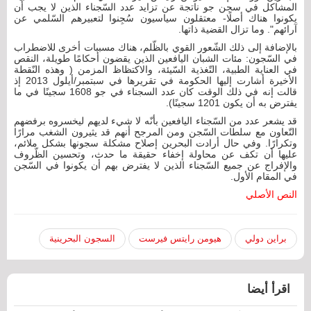
المشاكل في سجن جو ناتجة عن تزايد عدد السّجناء الذين لا يجب أن
يكونوا هناك أصلًا- معتقلون سياسيون سُجِنوا لتعبيرهم السّلمي عن
آرائهم". وما تزال القضية ذاتها.
بالإضافة إلى ذلك الشّعور القوي بالظّلم، هناك مسببات أخرى للاضطراب
في السّجون: مئات الشبان اليافعين الذين يقضون أحكامًا طويلة، النقص
في العناية الطبية، التّغذية السّيئة، والاكتظاظ المزمن ( وهذه النّقطة
الأخيرة أشارت إليها الحكومة في تقريرها في سبتمبر/أيلول 2013 إذ
قالت إنه في ذلك الوقت كان عدد السجناء في جو 1608 سجينًا في ما
يفترض به أن يكون 1201 سجينًا).
قد يشعر عدد من السّجناء اليافعين بأنّه لا شيء لديهم ليخسروه برفضهم
التّعاون مع سلطات السّجن ومن المرجح أنهم قد يثيرون الشغب مرارًا
وتكرارًا. وفي حال أرادت البحرين إصلاح مشكلة سجونها بشكل ملائم،
عليها أن تكف عن محاولة إخفاء حقيقة ما حدث، وتحسين الظّروف
والإفراج عن جميع السّجناء الذين لا يفترض بهم أن يكونوا في السّجن
في المقام الأول.
النص الأصلي
براين دولي
هيومن رايتس فيرست
السجون البحرينية
اقرأ أيضا