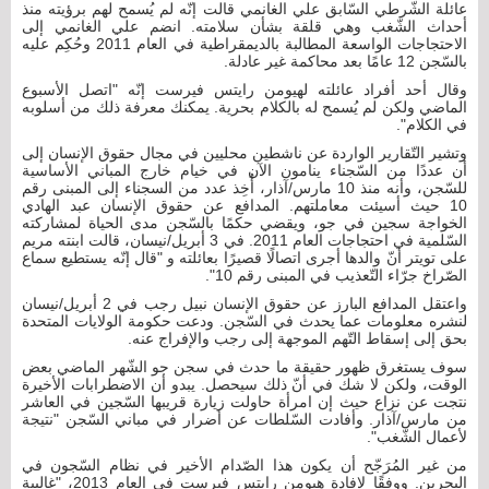
عائلة الشّرطي السّابق علي الغانمي قالت إنّه لم يُسمح لهم برؤيته منذ
أحداث الشّغب وهي قلقة بشأن سلامته. انضم علي الغانمي إلى
الاحتجاجات الواسعة المطالبة بالديمقراطية في العام 2011 وحُكِم عليه
بالسّجن 12 عامًا بعد محاكمة غير عادلة.
وقال أحد أفراد عائلته لهيومن رايتس فيرست إنّه "اتصل الأسبوع
الماضي ولكن لم يُسمح له بالكلام بحرية. يمكنك معرفة ذلك من أسلوبه
في الكلام".
وتشير التّقارير الواردة عن ناشطين محليين في مجال حقوق الإنسان إلى
أن عددًا من السّجناء ينامون الآن في خيام خارج المباني الأساسية
للسّجن، وأنه منذ 10 مارس/آذار، أُخِذ عدد من السجناء إلى المبنى رقم
10 حيث أسيئت معاملتهم. المدافع عن حقوق الإنسان عبد الهادي
الخواجة سجين في جو، ويقضي حكمًا بالسّجن مدى الحياة لمشاركته
السّلمية في احتجاجات العام 2011. في 3 أبريل/نيسان، قالت ابنته مريم
على تويتر أنّ والدها أجرى اتصالًا قصيرًا بعائلته و "قال إنّه يستطيع سماع
الصّراخ جرّاء التّعذيب في المبنى رقم 10".
واعتقل المدافع البارز عن حقوق الإنسان نبيل رجب في 2 أبريل/نيسان
لنشره معلومات عما يحدث في السّجن. ودعت حكومة الولايات المتحدة
بحق إلى إسقاط التّهم الموجهة إلى رجب والإفراج عنه.
سوف يستغرق ظهور حقيقة ما حدث في سجن جو الشّهر الماضي بعض
الوقت، ولكن لا شك في أنّ ذلك سيحصل. يبدو أن الاضطرابات الأخيرة
نتجت عن نزاع حيث إن امرأة حاولت زيارة قريبها السّجين في العاشر
من مارس/آذار. وأفادت السّلطات عن أضرار في مباني السّجن "نتيجة
لأعمال الشّغب".
من غير المُرَجّح أن يكون هذا الصّدام الأخير في نظام السّجون في
البحرين. ووفقًا لإفادة هيومن رايتس فيرست في العام 2013، "غالبية