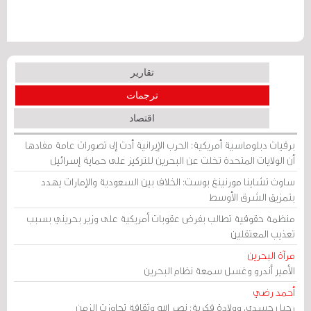
تقارير
ترجمات
اقتصاد
برقيات دبلوماسية أمريكية: الحرب الإيرانية أدت إلى تصورات عامة مفادها
أن الولايات المتحدة تخلت عن البحرين للتركيز على حماية إسرائيل
ساوث تشاينا مورنينغ بوست: الخلاف بين السعودية والإمارات يهدد
بتمزيق الشرق الأوسط
منظمة حقوقية تطالب بفرض عقوبات أمريكية على وزير بحريني بسبب
تعذيب المعتقلين
مرآة البحرين
الأمير أندرو وغسل سمعة نظام البحرين
أحمد رضي
رحيل جسدي، وولادة فكرية: نصر الله وثقافة تجاوزت الزمن