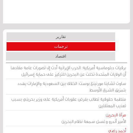
تقارير
ترجمات
اقتصاد
برقيات دبلوماسية أمريكية: الحرب الإيرانية أدت إلى تصورات عامة مفادها
أن الولايات المتحدة تخلت عن البحرين للتركيز على حماية إسرائيل
ساوث تشاينا مورنينغ بوست: الخلاف بين السعودية والإمارات يهدد
بتمزيق الشرق الأوسط
منظمة حقوقية تطالب بفرض عقوبات أمريكية على وزير بحريني بسبب
تعذيب المعتقلين
مرآة البحرين
الأمير أندرو وغسل سمعة نظام البحرين
أحمد رضي