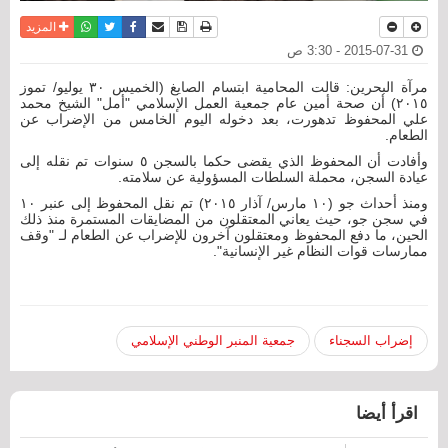
نسخة للطباعة
حفظ الموضوع
فيسبوك
تويتر
أرسل الى صديق
واتساب
المزيد
2015-07-31 - 3:30 ص
مرآة البحرين: قالت المحامية ابتسام الصايغ (الخميس ٣٠ يوليو/ تموز
٢٠١٥) أن صحة أمين عام جمعية العمل الإسلامي "أمل" الشيخ محمد
علي المحفوظ تدهورت، بعد دخوله اليوم الخامس من الإضراب عن
الطعام.
وأفادت أن المحفوظ الذي يقضى حكما بالسجن ٥ سنوات تم نقله إلى
عيادة السجن، محملة السلطات المسؤولية عن سلامته.
ومنذ أحداث جو (١٠ مارس/ آذار ٢٠١٥) تم نقل المحفوظ إلى عنبر ١٠
في سجن جو، حيث يعاني المعتقلون من المضايقات المستمرة منذ ذلك
الحين، ما دفع المحفوظ ومعتقلون آخرون للإضراب عن الطعام لـ "وقف
ممارسات قوات النظام غير الإنسانية".
إضراب السجناء
جمعية المنبر الوطني الإسلامي
اقرأ أيضا