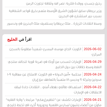
رحيل جسدي، وولادة فكرية: نصر الله وثقافة تجاوزت الزمن
وزير بريطاني سابق لشؤون الشرق الأوسط متهم بخرق قواعد الشفافية
بسبب دور استشاري في البحرين
وسط انتقادات للزيارة .. ملك بريطانيا يستضيف ملك البحرين في وندسور
اقرأ في
الخليج
الكويت: الحاج موسى المسري شهيداً مظلومًا بالسجن
2026-06-02
المركزي
الإمارات تنسحب من أوبك في ضربة قوية لتحالف منتجي
2026-04-29
النفط وسط خلافات بين دول الخليج
محكمة «أمن الدولة» في الكويت: الامتناع عن معاقبة 109
2026-04-24
مدونين وتبرئة 9 وحبس 18 متهماً بالتعاطف مع إيران
استهداف طائفي بغطاء أمني .. انتقادات حادة لملف
2026-04-22
الاعتقالات في الإمارات
الإمارات تكشف عن "تنظيم إرهابي" مرتبط بـ"ولاية الفقيه"
2026-04-21
مكوّن من أعضاء ينتمون لمدارس فقهية وحوزوية أخرى في تخبط خليجي