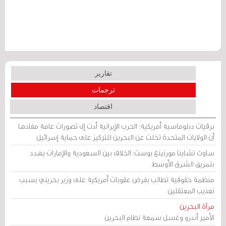
تقارير
ترجمات
اقتصاد
برقيات دبلوماسية أمريكية: الحرب الإيرانية أدت إلى تصورات عامة مفادها
أن الولايات المتحدة تخلت عن البحرين للتركيز على حماية إسرائيل
ساوث تشاينا مورنينغ بوست: الخلاف بين السعودية والإمارات يهدد
بتمزيق الشرق الأوسط
منظمة حقوقية تطالب بفرض عقوبات أمريكية على وزير بحريني بسبب
تعذيب المعتقلين
مرآة البحرين
الأمير أندرو وغسل سمعة نظام البحرين