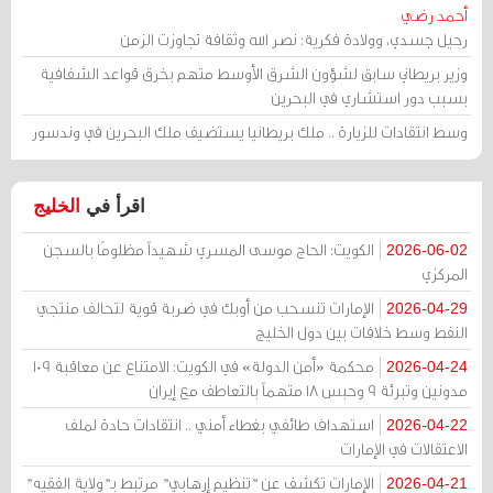
أحمد رضي
رحيل جسدي، وولادة فكرية: نصر الله وثقافة تجاوزت الزمن
وزير بريطاني سابق لشؤون الشرق الأوسط متهم بخرق قواعد الشفافية
بسبب دور استشاري في البحرين
وسط انتقادات للزيارة .. ملك بريطانيا يستضيف ملك البحرين في وندسور
اقرأ في
الخليج
الكويت: الحاج موسى المسري شهيداً مظلومًا بالسجن
2026-06-02
المركزي
الإمارات تنسحب من أوبك في ضربة قوية لتحالف منتجي
2026-04-29
النفط وسط خلافات بين دول الخليج
محكمة «أمن الدولة» في الكويت: الامتناع عن معاقبة 109
2026-04-24
مدونين وتبرئة 9 وحبس 18 متهماً بالتعاطف مع إيران
استهداف طائفي بغطاء أمني .. انتقادات حادة لملف
2026-04-22
الاعتقالات في الإمارات
الإمارات تكشف عن "تنظيم إرهابي" مرتبط بـ"ولاية الفقيه"
2026-04-21