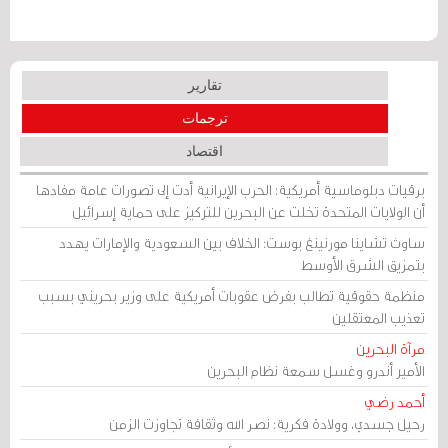
تقارير
ترجمات
اقتصاد
برقيات دبلوماسية أمريكية: الحرب الإيرانية أدت إلى تصورات عامة مفادها
أن الولايات المتحدة تخلت عن البحرين للتركيز على حماية إسرائيل
ساوث تشاينا مورنينغ بوست: الخلاف بين السعودية والإمارات يهدد
بتمزيق الشرق الأوسط
منظمة حقوقية تطالب بفرض عقوبات أمريكية على وزير بحريني بسبب
تعذيب المعتقلين
مرآة البحرين
الأمير أندرو وغسل سمعة نظام البحرين
أحمد رضي
رحيل جسدي، وولادة فكرية: نصر الله وثقافة تجاوزت الزمن