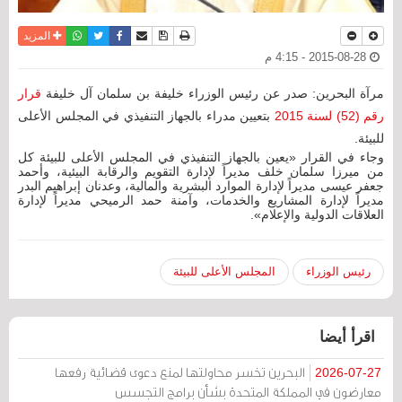
نسخة للطباعة
حفظ الموضوع
فيسبوك
تويتر
أرسل الى صديق
واتساب
المزيد
2015-08-28 - 4:15 م
مرآة البحرين: صدر عن رئيس الوزراء خليفة بن سلمان آل خليفة
قرار
رقم (52) لسنة 2015
بتعيين مدراء بالجهاز التنفيذي في المجلس الأعلى
للبيئة.
وجاء في القرار «يعين بالجهاز التنفيذي في المجلس الأعلى للبيئة كل
من ميرزا سلمان خلف مديراً لإدارة التقويم والرقابة البيئية، وأحمد
جعفر عيسى مديراً لإدارة الموارد البشرية والمالية، وعدنان إبراهيم البدر
مديراً لإدارة المشاريع والخدمات، وآمنة حمد الرميحي مديراً لإدارة
العلاقات الدولية والإعلام».
رئيس الوزراء
المجلس الأعلى للبيئة
اقرأ أيضا
البحرين تخسر محاولتها لمنع دعوى قضائية رفعها
2026-07-27
معارضون في المملكة المتحدة بشأن برامج التجسس