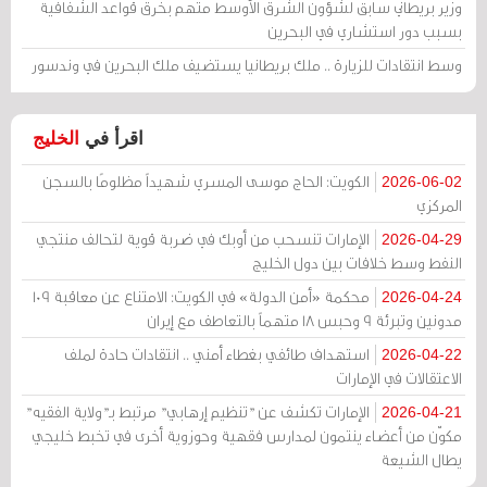
وزير بريطاني سابق لشؤون الشرق الأوسط متهم بخرق قواعد الشفافية
بسبب دور استشاري في البحرين
وسط انتقادات للزيارة .. ملك بريطانيا يستضيف ملك البحرين في وندسور
اقرأ في
الخليج
الكويت: الحاج موسى المسري شهيداً مظلومًا بالسجن
2026-06-02
المركزي
الإمارات تنسحب من أوبك في ضربة قوية لتحالف منتجي
2026-04-29
النفط وسط خلافات بين دول الخليج
محكمة «أمن الدولة» في الكويت: الامتناع عن معاقبة 109
2026-04-24
مدونين وتبرئة 9 وحبس 18 متهماً بالتعاطف مع إيران
استهداف طائفي بغطاء أمني .. انتقادات حادة لملف
2026-04-22
الاعتقالات في الإمارات
الإمارات تكشف عن "تنظيم إرهابي" مرتبط بـ"ولاية الفقيه"
2026-04-21
مكوّن من أعضاء ينتمون لمدارس فقهية وحوزوية أخرى في تخبط خليجي
يطال الشيعة