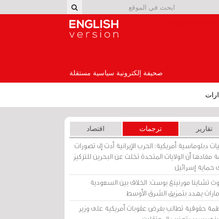
English Version
صحيفة إلكترونية سياسية مستقلة
رات
تقارير
ترجمات
اقتصاد
ات دبلوماسية أمريكية: الحرب الإيرانية أدت إلى تصورات
 مفادها أن الولايات المتحدة تخلت عن البحرين للتركيز
 حماية إسرائيل
ث تشاينا مورنينغ بوست: الخلاف بين السعودية
إمارات يهدد بتمزيق الشرق الأوسط
مة حقوقية تطالب بفرض عقوبات أمريكية على وزير
يني بسبب تعذيب المعتقلين