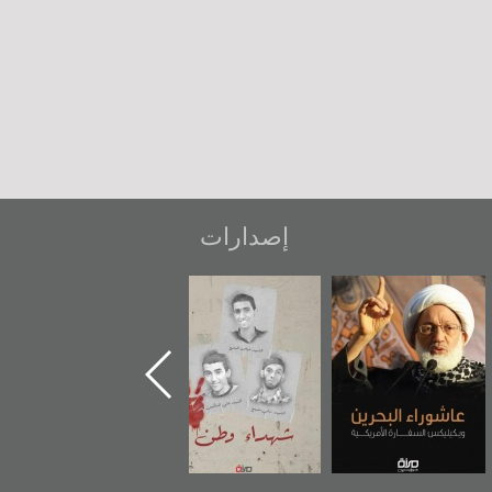
إصدارات
شهداء وطن
«جَوْ»: رواية
دعوة للضحك
المعتقل جهاد