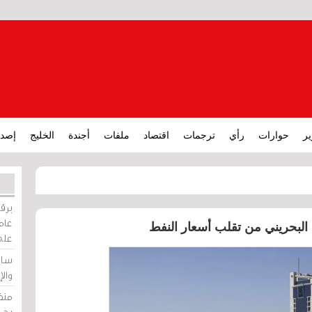
ير
حوارات
رأي
ترجمات
اقتصاد
ملفات
أجندة
الخليج
إصدا
برقي
عامة
د البحريني من تقلب أسعار النفط
على
ساو
وال
منظ
بحر