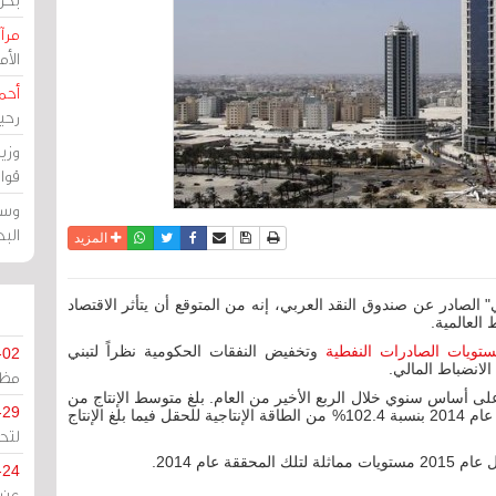
مرآة
الأ
أحم
رحي
وزي
قوا
وسط
الب
نسخة للطباعة
حفظ الموضوع
فيسبوك
تويتر
أرسل الى صديق
واتساب
المزيد
" الصادر عن صندوق النقد العربي، إنه من المتوقع أن يتأثر الاقتصاد
ستويات الصادرات النفطية
وتخفيض النفقات الحكومية نظراً لتبني
-02
لانضباط المالي.
مظل
لتقرير أن القطاع النفطي سجل تراجعاً بلغ 6% على أساس سنوي خلال الربع الأخير من العام. بلغ متوسط الإنتاج من
-29
حقل أبوسعفة البحري نحو 154 ألف برميل يومياً خلال عام 2014 بنسبة 102.4% من الطاقة الإنتاجية للحقل فيما بلغ الإنتاج
لتح
 عام 2014.
-24