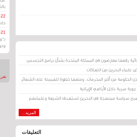
بالت
-22
حادة
-21
بـ"
وحو
ائية رفعها معارضون في المملكة المتحدة بشأن برامج التجسس
ض علماء البحرين من انتهاكات
تغريدات
إذن الحكومة من أكبر المحرمات.. ومنعها خطوة للهيمنة على الشعائر
وية سرية داخل الأراضي الإيرانية
 أصبح سياسة ممنهجة في البحرين تستهدف الشيعة وعلماءهم
المزيد...
التعليقات