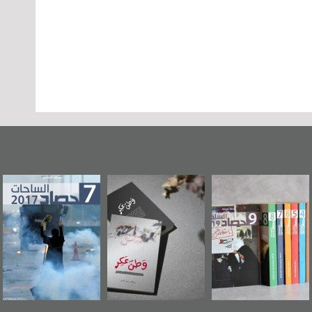
«وطن عكر» رواية
حصاد 2017
عاشوراء البحرين...
جديدة لمعتقل
ويكيليكس السفارة
عسكري تصدر عن
الأمريكية
«مرآة البحرين»