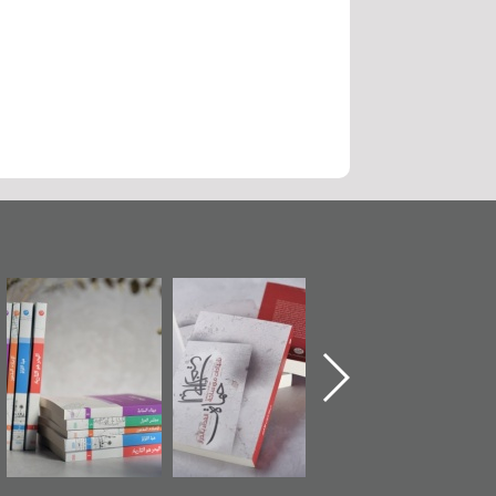
"حماة الباب الأخير":
تصنيف موضوعي
"مرآة البحرين"
الإصدار الأول عن
للوثائق البريطانية
تصدر حصاد
اعتصام الدراز
يقدمه «مركز أوال»
الساحات 2019
وأحداث ساحة
في سلسلة من 5
الفداء لمركز أوال
كتب
للدراسات والتوثيق