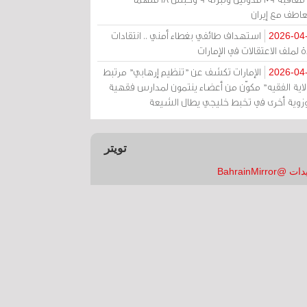
عاطف مع إيران
استهداف طائفي بغطاء أمني .. انتقادات
2026-04
 لملف الاعتقالات في الإمارات
الإمارات تكشف عن "تنظيم إرهابي" مرتبط
2026-04
ولاية الفقيه" مكوّن من أعضاء ينتمون لمدارس فقهية
زوية أخرى في تخبط خليجي يطال الشيعة
تويتر
 @BahrainMirror