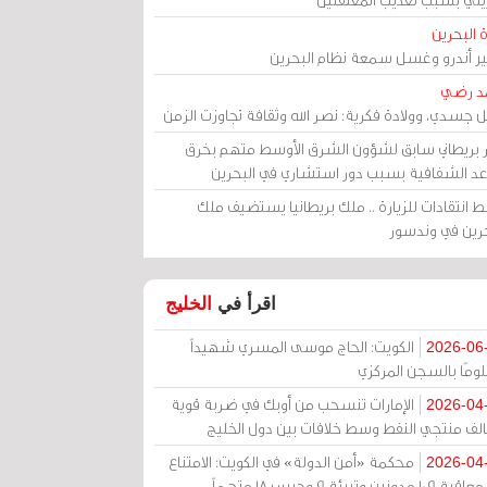
 البحرين
مير أندرو وغسل سمعة نظام البحرين
د رضي
ل جسدي، وولادة فكرية: نصر الله وثقافة تجاوزت الزمن
ر بريطاني سابق لشؤون الشرق الأوسط متهم بخرق
عد الشفافية بسبب دور استشاري في البحرين
 انتقادات للزيارة .. ملك بريطانيا يستضيف ملك
حرين في وندسور
اقرأ في
الخليج
الكويت: الحاج موسى المسري شهيداً
2026-06
ومًا بالسجن المركزي
الإمارات تنسحب من أوبك في ضربة قوية
2026-04
الف منتجي النفط وسط خلافات بين دول الخليج
محكمة «أمن الدولة» في الكويت: الامتناع
2026-04
عن معاقبة 109 مدونين وتبرئة 9 وحبس 18 متهماً