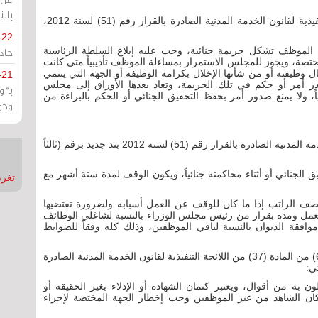
بالت
يُستبدل بنص المادة (38) الفقرة (12) من اللائحة التنفيذية لقانون الخدمة المدنية الصادرة بالقرار رقم (51) لسنة 2012،
-22
ى الموظف تشكل جريمة جنائية، وجب عليه إبلاغ السلطة الرئاسية
حادة
لمختصة، ويجوز للمجلس الاستمرار بمساءلة الموظف تأديبياً متى كانت
وظيفته أو من شأنها الإخلال بكرامة الوظيفة أو الجهة التي ينتمي
-21
صدر أمر أو حكم في تلك الجريمة، وتعاد بعدها الأوراق إلى مجلس
بـ"
اً، ولا يمنع صدور أمر بحفظ التحقيق الجنائي أو الحكم بالبراءة من
وحو
يضاف إلى المادة (36) من اللائحة التنفيذية لقانون الخدمة المدنية الصادرة بالقرار رقم (51) لسنة 2012 بند جديد برقم (ثالثاً
الجنائي أو أثناء محاكمته جنائياً، ويكون الوقف لمدة ستة أشهر مع
تغريدات
 الراتب إذا ما كان للوقف عن العمل أسبابه ولضرورة تقتضيها
عمل ومده بقرار من رئيس مجلس الوزراء بالنسبة لشاغلي الوظائف
فقة الديوان بالنسبة لباقي الموظفين، وذلك كله وفقاً للضوابط
كما نصت المادة الثالثة على أنه تُضاف إلى البند رقم (6) من المادة (37) من اللائحة التنفيذية لقانون الخدمة المدنية الصادرة
ن به من أقوال، ويعتبر كتمان الشهادة أو الإدلاء بغير الحقيقة أو
 كان الشاهد من غير الموظفين وجب إخطار الجهة المختصة لإجراء