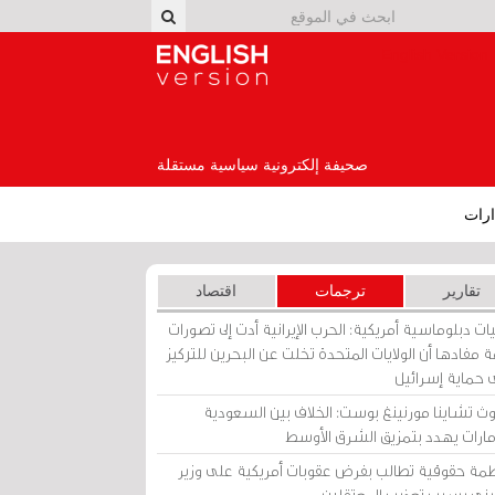
English Version
صحيفة إلكترونية سياسية مستقلة
رات
تقارير
ترجمات
اقتصاد
ات دبلوماسية أمريكية: الحرب الإيرانية أدت إلى تصورات
 مفادها أن الولايات المتحدة تخلت عن البحرين للتركيز
 حماية إسرائيل
ث تشاينا مورنينغ بوست: الخلاف بين السعودية
إمارات يهدد بتمزيق الشرق الأوسط
مة حقوقية تطالب بفرض عقوبات أمريكية على وزير
يني بسبب تعذيب المعتقلين