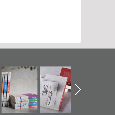
ماة الباب الأخير":
تصنيف موضوعي
"مرآة البحرين"
«
لإصدار الأول عن
للوثائق البريطانية
تصدر حصاد
اعتصام الدراز
يقدمه «مركز أوال»
الساحات 2019
ع
وأحداث ساحة
في سلسلة من 5
لفداء لمركز أوال
كتب
دراسات والتوثيق