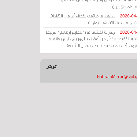
عاطف مع إيران
استهداف طائفي بغطاء أمني .. انتقادات
2026-04
 لملف الاعتقالات في الإمارات
الإمارات تكشف عن "تنظيم إرهابي" مرتبط
2026-04
ولاية الفقيه" مكوّن من أعضاء ينتمون لمدارس فقهية
زوية أخرى في تخبط خليجي يطال الشيعة
تويتر
 @BahrainMirror