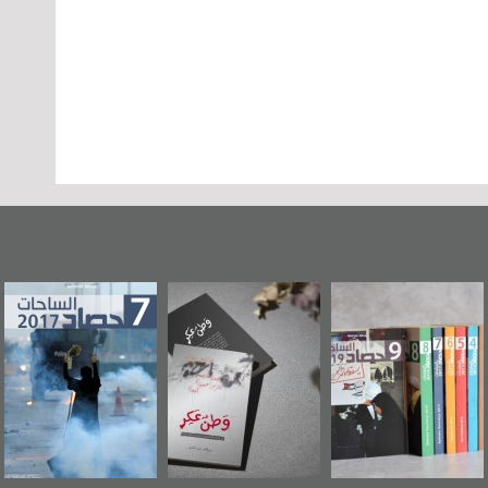
وطن عكر» رواية
حصاد 2017
عاشوراء البحرين...
جديدة لمعتقل
ويكيليكس السفارة
سكري تصدر عن
الأمريكية
«مرآة البحرين»