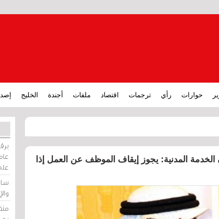
ير
حوارات
رأي
ترجمات
اقتصاد
ملفات
أجندة
الخليج
إصدا
برقي
عامة
الخدمة المدنية: يجوز إيقاف الموظف عن العمل إذا
على
ساو
وال
منظ
بحر