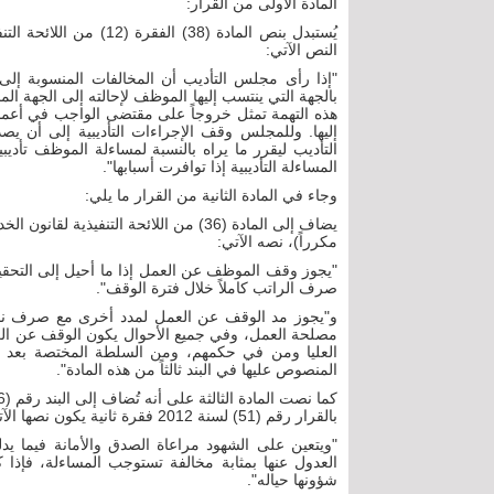
المادة الأولى من القرار:
النص الآتي:
"إذا رأى مجلس التأديب أن المخالفات المنسوبة إل
بالجهة التي ينتسب إليها الموظف لإحالته إلى الجهة ا
هذه التهمة تمثل خروجاً على مقتضى الواجب في أعمال 
إليها. وللمجلس وقف الإجراءات التأديبية إلى أن ي
التأديب ليقرر ما يراه بالنسبة لمساءلة الموظف تأديبي
المساءلة التأديبية إذا توافرت أسبابها".
وجاء في المادة الثانية من القرار ما يلي:
مكرراً)، نصه الآتي:
"يجوز وقف الموظف عن العمل إذا ما أحيل إلى التحقيق 
صرف الراتب كاملاً خلال فترة الوقف".
و"يجوز مد الوقف عن العمل لمدد أخرى مع صرف نصف
مصلحة العمل، وفي جميع الأحوال يكون الوقف عن ال
العليا ومن في حكمهم، ومن السلطة المختصة بعد موا
المنصوص عليها في البند ثالثاً من هذه المادة".
بالقرار رقم (51) لسنة 2012 فقرة ثانية يكون نصها الآتي:
"ويتعين على الشهود مراعاة الصدق والأمانة فيما يدلو
العدول عنها بمثابة مخالفة تستوجب المساءلة، فإذا
شؤونها حياله".