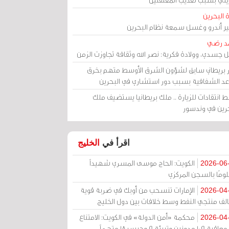
 البحرين
مير أندرو وغسل سمعة نظام البحرين
د رضي
ل جسدي، وولادة فكرية: نصر الله وثقافة تجاوزت الزمن
ر بريطاني سابق لشؤون الشرق الأوسط متهم بخرق
عد الشفافية بسبب دور استشاري في البحرين
 انتقادات للزيارة .. ملك بريطانيا يستضيف ملك
حرين في وندسور
اقرأ في
الخليج
الكويت: الحاج موسى المسري شهيداً
2026-06
ومًا بالسجن المركزي
الإمارات تنسحب من أوبك في ضربة قوية
2026-04
الف منتجي النفط وسط خلافات بين دول الخليج
محكمة «أمن الدولة» في الكويت: الامتناع
2026-04
عن معاقبة 109 مدونين وتبرئة 9 وحبس 18 متهماً