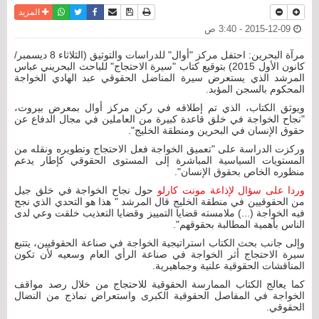
نسخة للطباعة
حفظ الموضوع
فيسبوك
تويتر
أرسل الى صديق
واتساب
المزيد
2015-12-09 - 3:40 ص
مرآة البحرين: احتفل مركز "أوال" للدراسات والتوثيق (الثلاثاء 8 ديسمبر/
كانون الأول 2015) بتوقيع كتاب "سيرة الاحتجاج" للباحث البحريني عباس
المرشد الذي يستعرض سيرة المناضل الحقوقي عبد الهادي الخواجة
المحكوم بالسجن المؤبد.
ويوثق الكتاب، الذي تم إطلاقه في ركن مركز أوال بمعرض بيروت،
"نجاح الخواجة في خلق قاعدة كبيرة من العاملين في مجال الدفاع عن
حقوق الإنسان في البحرين ومنطقة الخليج".
وركزت الدراسة على "تعميق الخواجة فعل الاحتجاج وتطويره ونقله من
المستويات السياسية المباشرة إلى المستوى الحقوقي كإطار يدعم
منظوره الخاص بحقوق الإنسان".
وردا على سؤال لإذاعة مونت كارلو
حول نجاح الخواجة في خلق جيل
من الحقوقيين في منطقة الخليج قال المرشد " هذا هو التحدي الذي نجح
فيه الخواجة (...) ملامسته قضايا التمييز وقضايا التعذيب خلقت وعي لدى
الناس بأهمية المطالبة بحقوقهم".
وإلى جانب بحث الكتاب استراتيجية الخواجة في صناعة الحقوقيين، يتتبع
سيرة الاحتجاج أثر الخواجة في صناعة الرأي العام وسعيه لأن تكون
المناقشات الحقوقية علنية وجماهيرية.
كما يعالج الكتاب الممارسة الحقوقية للاحتجاج من خلال رصد مواقف
الخواجة في المفاصل الحقوقية الكبرى واستعراض نماذج من النضال
الحقوقي.