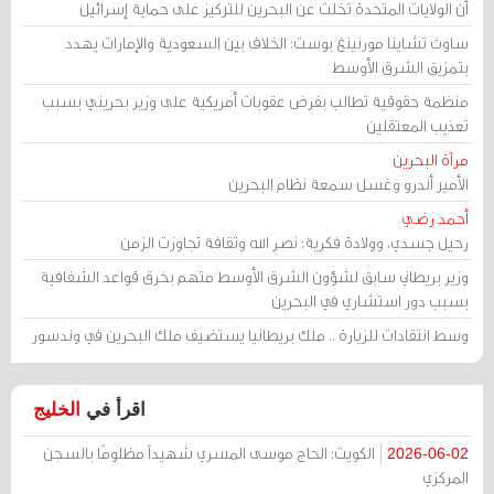
أن الولايات المتحدة تخلت عن البحرين للتركيز على حماية إسرائيل
ساوث تشاينا مورنينغ بوست: الخلاف بين السعودية والإمارات يهدد
بتمزيق الشرق الأوسط
منظمة حقوقية تطالب بفرض عقوبات أمريكية على وزير بحريني بسبب
تعذيب المعتقلين
مرآة البحرين
الأمير أندرو وغسل سمعة نظام البحرين
أحمد رضي
رحيل جسدي، وولادة فكرية: نصر الله وثقافة تجاوزت الزمن
وزير بريطاني سابق لشؤون الشرق الأوسط متهم بخرق قواعد الشفافية
بسبب دور استشاري في البحرين
وسط انتقادات للزيارة .. ملك بريطانيا يستضيف ملك البحرين في وندسور
اقرأ في
الخليج
الكويت: الحاج موسى المسري شهيداً مظلومًا بالسجن
2026-06-02
المركزي