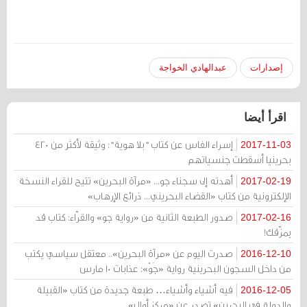
إصدارات
عبدالهادي الخواجة
اقرأ أيضا
إسراء الفاس عن كتاب "بلا هوية": وثيقة لأكثر من 420
2017-11-03
بحرينيا أسقطت جنسياتهم
أهدته إلى سجناء جو... «مرآة البحرين» تتيح للقراء النسخة
2017-02-19
الإلكترونية من كتاب «القضاء البحريني... ذرائع الإرهاب»
صدور الطبعة الثانية من «رواية جو» والقرّاء: كتاب قد
2017-02-16
يمزّقك!
صدرت اليوم عن «مرآة البحرين».. معتقل سياسي يكتب
2016-12-10
من داخل السجون البحرينية رواية «جَوْ»: عذابات 10 مارس
فيه أشياء وأشياء… طبعة جديدة من كتاب «القبيلة
2016-12-05
والدولة في البحرين» تصدر عن «مركز أوال»