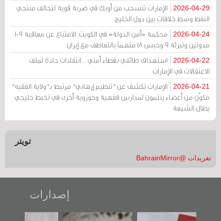
الإمارات تنسحب من أوبك في ضربة قوية لتحالف منتجي
2026-04-29
النفط وسط خلافات بين دول الخليج
محكمة «أمن الدولة» في الكويت: الامتناع عن معاقبة 109
2026-04-24
مدونين وتبرئة 9 وحبس 18 متهماً بالتعاطف مع إيران
استهداف طائفي بغطاء أمني .. انتقادات حادة لملف
2026-04-22
الاعتقالات في الإمارات
الإمارات تكشف عن "تنظيم إرهابي" مرتبط بـ"ولاية الفقيه"
2026-04-21
مكوّن من أعضاء ينتمون لمدارس فقهية وحوزوية أخرى في تخبط خليجي
يطال الشيعة
تويتر
تغريدات @BahrainMirror
إصدارات