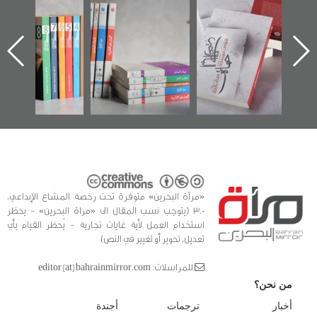
"حماة الباب الأخير":
تصنيف موضوعي
"مرآة البحرين"
الإصدار الأول عن
للوثائق البريطانية
تصدر حصاد
اعتصام الدراز
يقدمه «مركز أوال»
الساحات 2019
ه
وأحداث ساحة
في سلسلة من 5
الفداء لمركز أوال
كتب
للدراسات والتوثيق
«مرآة البحرين» متوفرة تحت رخصة المشاع الإبداعي،
3.0 (يتوجب نسب المقال الى «مراة البحرين» - يحظر
استخدام العمل لأية غايات تجارية - يُحظر القيام بأي
تعديل، تحوير أو تغيير في النص)
للمراسلات: editor [at] bahrainmirror.com
من نحن؟
أخبار
ترجمات
أجندة