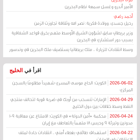
الأمير أندرو وغسل سمعة نظام البحرين
أحمد رضي
رحيل جسدي، وولادة فكرية: نصر الله وثقافة تجاوزت الزمن
وزير بريطاني سابق لشؤون الشرق الأوسط متهم بخرق قواعد الشفافية
بسبب دور استشاري في البحرين
وسط انتقادات للزيارة .. ملك بريطانيا يستضيف ملك البحرين في وندسور
اقرأ في
الخليج
الكويت: الحاج موسى المسري شهيداً مظلومًا بالسجن
2026-06-02
المركزي
الإمارات تنسحب من أوبك في ضربة قوية لتحالف منتجي
2026-04-29
النفط وسط خلافات بين دول الخليج
محكمة «أمن الدولة» في الكويت: الامتناع عن معاقبة 109
2026-04-24
مدونين وتبرئة 9 وحبس 18 متهماً بالتعاطف مع إيران
استهداف طائفي بغطاء أمني .. انتقادات حادة لملف
2026-04-22
الاعتقالات في الإمارات