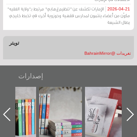
الإمارات تكشف عن "تنظيم إرهابي" مرتبط بـ"ولاية الفقيه"
2026-04-21
مكوّن من أعضاء ينتمون لمدارس فقهية وحوزوية أخرى في تخبط خليجي
يطال الشيعة
تويتر
تغريدات @BahrainMirror
إصدارات
"حماة الباب الأخير":
تصنيف موضوعي
"مرآة البحرين"
الإصدار الأول عن
للوثائق البريطانية
تصدر حصاد
اعتصام الدراز
يقدمه «مركز أوال»
الساحات 2019
ه
وأحداث ساحة
في سلسلة من 5
الفداء لمركز أوال
كتب
للدراسات والتوثيق