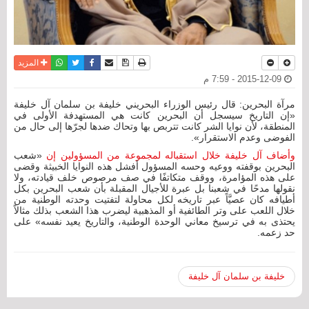
نسخة للطباعة
حفظ الموضوع
فيسبوك
تويتر
أرسل الى صديق
واتساب
المزيد
2015-12-09 - 7:59 م
مرآة البحرين: قال رئيس الوزراء البحريني خليفة بن سلمان آل خليفة
«إن التاريخ سيسجل أن البحرين كانت هي المستهدفة الأولى في
المنطقة، لأن نوايا الشر كانت تتربص بها وتحاك ضدها لجرّها إلى حال من
الفوضى وعدم الاستقرار».
وأضاف آل خليفة خلال استقباله لمجموعة من المسؤولين إن
«شعب
البحرين بوقفته ووعيه وحسه المسؤول أفشل هذه النوايا الخبيثة وقضى
على هذه المؤامرة، ووقف متكاتفًا في صف مرصوص خلف قيادته، ولا
نقولها مدحًا في شعبنا بل عبرة للأجيال المقبلة بأن شعب البحرين بكل
أطيافه كان عصيَّاً عبر تاريخه لكل محاولة لتفتيت وحدته الوطنية من
خلال اللعب على وتر الطائفية أو المذهبية ليضرب هذا الشعب بذلك مثالاً
يحتذى به في ترسيخ معاني الوحدة الوطنية، والتاريخ يعيد نفسه» على
حد زعمه.
خليفة بن سلمان آل خليفة