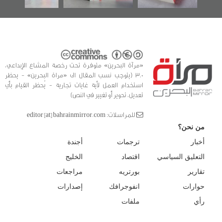
«مرآة البحرين» متوفرة تحت رخصة المشاع الإبداعي،
3.0 (يتوجب نسب المقال الى «مراة البحرين» - يحظر
استخدام العمل لأية غايات تجارية - يُحظر القيام بأي
تعديل، تحوير أو تغيير في النص)
للمراسلات: editor [at] bahrainmirror.com
من نحن؟
أخبار
ترجمات
أجندة
التعليق السياسي
اقتصاد
الخليج
تقارير
بورتريه
مراجعات
حوارات
انفوجرافك
إصدارات
رأي
ملفات