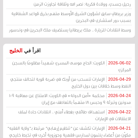
رحيل جسدي، وولادة فكرية: نصر الله وثقافة تجاوزت الزمن
وزير بريطاني سابق لشؤون الشرق الأوسط متهم بخرق قواعد الشفافية
بسبب دور استشاري في البحرين
وسط انتقادات للزيارة .. ملك بريطانيا يستضيف ملك البحرين في وندسور
اقرأ في
الخليج
الكويت: الحاج موسى المسري شهيداً مظلومًا بالسجن
2026-06-02
المركزي
الإمارات تنسحب من أوبك في ضربة قوية لتحالف منتجي
2026-04-29
النفط وسط خلافات بين دول الخليج
محكمة «أمن الدولة» في الكويت: الامتناع عن معاقبة 109
2026-04-24
مدونين وتبرئة 9 وحبس 18 متهماً بالتعاطف مع إيران
استهداف طائفي بغطاء أمني .. انتقادات حادة لملف
2026-04-22
الاعتقالات في الإمارات
الإمارات تكشف عن "تنظيم إرهابي" مرتبط بـ"ولاية الفقيه"
2026-04-21
مكوّن من أعضاء ينتمون لمدارس فقهية وحوزوية أخرى في تخبط خليجي