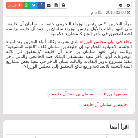
نسخة للطباعة
حفظ الموضوع
فيسبوك
تويتر
أرسل الى صديق
واتساب
المزيد
2016-03-08 - 5:03 م
مرآة البحرين: كلف رئيس الوزراء البحريني خليفة بن سلمان آل خليفة،
ولي العهد والنائب الأول لرئيس الوزراء سلمان بن حمد آل خليفة برئاسة
لجنة للتحقيق في تأخر إنجاز 3 مشاريع حكومية.
وجاء في بيان مجلس الوزراء
الذي نشرته وكالة أنباء البحرين بعد انتهاء
الجلسة الاعتيادية للحكومية إن خليفة بن سلمان كلف "اللجنة التنسيقية"
برئاسة ولي العهد سلمان بن حمد آل خليفة "بالتحقيق في ثلاثة
موضوعات أولها تأخر تنفيذ مستشفى الملك حمد الجامعي والثاني تأخر
تنفيذ مشروع تدوير النفايات والثالث بشأن التأخر في تنفيذ بعض مشاريع
البنية التحتية للاتصالات ورفع نتائج التحقيق إلى مجلس الوزراء".
مجلس الوزراء
سلمان بن حمد آل خليفة
خليفة بن سلمان آل خليفة
اقرأ أيضا