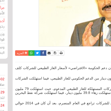
مرآة
الأ
أحم
رحي
وزي
قوا
وسط
الب
نسخة للطباعة
حفظ الموضوع
فيسبوك
تويتر
أرسل الى صديق
واتساب
المزيد
ن دعم الحكومة «الافتراضي» لأسعار الغاز الطبيعي للشركات كلف
وزير إن الشركات الحكومية استهلكت 247 مليون دينار من الدعم الحكومي للغاز الطبيعي، فيما استهلكت الشركات
-02
مظل
وجاءت شركة ألمنيوم البحرين «ألبا» في صدارة الشركات المستهلكة للغاز الطبيعي المدعوم، حيث استهلكت 79 مليون
-29
دينار في العام 2015، تلتها شركة الحد للطاقة والتي استهلكت زهاء 39.8 مليون دينار، فيما استهلكت شركة نفط البحرين
لتح
إن الدعم الحكومي لأسعار الغاز الطبيعي للشركات تراجع في العام المنصرم، بعد أن كان في 2014 حوالي
-24