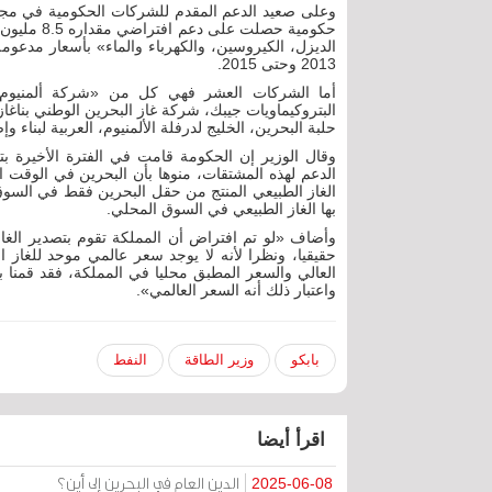
2013 وحتى 2015.
أما الشركات العشر فهي كل من «شركة ألمنيوم ال
البتروكيماويات جيبك، شركة غاز البحرين الوطني بناغا
حلبة البحرين، الخليج لدرفلة الألمنيوم، العربية لبناء 
وقال الوزير إن الحكومة قامت في الفترة الأخيرة ب
الدعم لهذه المشتقات، منوها بأن البحرين في الوقت ال
الغاز الطبيعي المنتج من حقل البحرين فقط في السوق ا
بها الغاز الطبيعي في السوق المحلي.
وأضاف «لو تم افتراض أن المملكة تقوم بتصدير الغا
حقيقيا، ونظرا لأنه لا يوجد سعر عالمي موحد للغاز 
العالي والسعر المطبق محليا في المملكة، فقد قمنا 
واعتبار ذلك أنه السعر العالمي».
بابكو
وزير الطاقة
النفط
اقرأ أيضا
الدين العام في البحرين إلى أين؟
2025-06-08