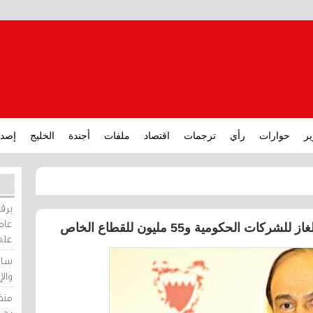
ير
حوارات
رأي
ترجمات
اقتصاد
ملفات
أجندة
الخليج
إصدا
برقي
عامة
على
ساو
وال
منظ
بحر