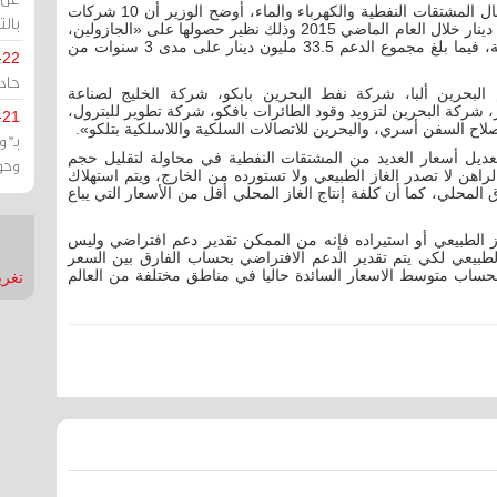
وعلى صعيد الدعم المقدم للشركات الحكومية في مجال المشتقات النفطية والكهرباء والماء، أوضح الوزير أن 10 شركات
بالت
حكومية حصلت على دعم افتراضي مقداره 8.5 مليون دينار خلال العام الماضي 2015 وذلك نظير حصولها على «الجازولين،
الديزل، الكيروسين، والكهرباء والماء» بأسعار مدعومة، فيما بلغ مجموع الدعم 33.5 مليون دينار على مدى 3 سنوات من
-22
حادة
بحرين ألبا، شركة نفط البحرين بابكو، شركة الخليج لصناعة
ز، شركة البحرين لتزويد وقود الطائرات بافكو، شركة تطوير للبترول،
-21
وإصلاح السفن أسري، والبحرين للاتصالات السلكية واللاسلكية بتلكو».
بـ"
تعديل أسعار العديد من المشتقات النفطية في محاولة لتقليل حجم
وحو
راهن لا تصدر الغاز الطبيعي ولا تستورده من الخارج، ويتم استهلاك
لمحلي، كما أن كلفة إنتاج الغاز المحلي أقل من الأسعار التي يباع
ز الطبيعي أو استيراده فإنه من الممكن تقدير دعم افتراضي وليس
الطبيعي لكي يتم تقدير الدعم الافتراضي بحساب الفارق بين السعر
بحساب متوسط الاسعار السائدة حاليا في مناطق مختلفة من العالم
تغريدات