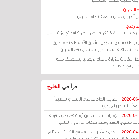
 البحرين
مير أندرو وغسل سمعة نظام البحرين
د رضي
ل جسدي، وولادة فكرية: نصر الله وثقافة تجاوزت الزمن
ر بريطاني سابق لشؤون الشرق الأوسط متهم بخرق
عد الشفافية بسبب دور استشاري في البحرين
 انتقادات للزيارة .. ملك بريطانيا يستضيف ملك
حرين في وندسور
اقرأ في
الخليج
الكويت: الحاج موسى المسري شهيداً
2026-06
ومًا بالسجن المركزي
الإمارات تنسحب من أوبك في ضربة قوية
2026-04
الف منتجي النفط وسط خلافات بين دول الخليج
محكمة «أمن الدولة» في الكويت: الامتناع
2026-04
عن معاقبة 109 مدونين وتبرئة 9 وحبس 18 متهماً