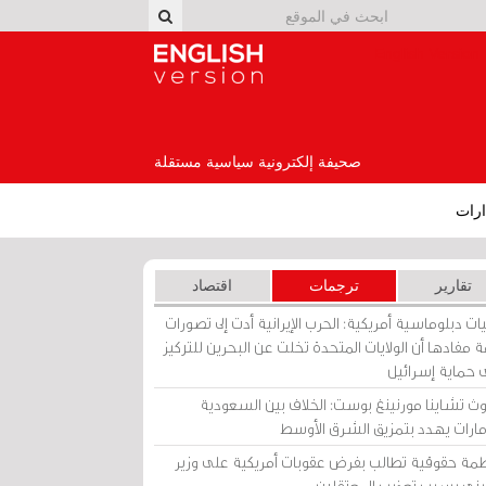
English Version
صحيفة إلكترونية سياسية مستقلة
رات
تقارير
ترجمات
اقتصاد
ات دبلوماسية أمريكية: الحرب الإيرانية أدت إلى تصورات
 مفادها أن الولايات المتحدة تخلت عن البحرين للتركيز
 حماية إسرائيل
ث تشاينا مورنينغ بوست: الخلاف بين السعودية
إمارات يهدد بتمزيق الشرق الأوسط
مة حقوقية تطالب بفرض عقوبات أمريكية على وزير
يني بسبب تعذيب المعتقلين