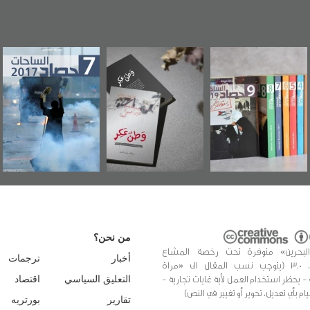
وطن عكر» رواية
حصاد 2017
عاشوراء البحرين...
جديدة لمعتقل
ويكيليكس السفارة
سكري تصدر عن
الأمريكية
«مرآة البحرين»
من نحن؟
البحرين» متوفرة تحت رخصة المشاع
أخبار
ترجمات
الإبداعي، 3.0 (يتوجب نسب المقال الى «مراة
 - يحظر استخدام العمل لأية غايات تجارية -
التعليق السياسي
اقتصاد
يام بأي تعديل، تحوير أو تغيير في النص)
تقارير
بورتريه