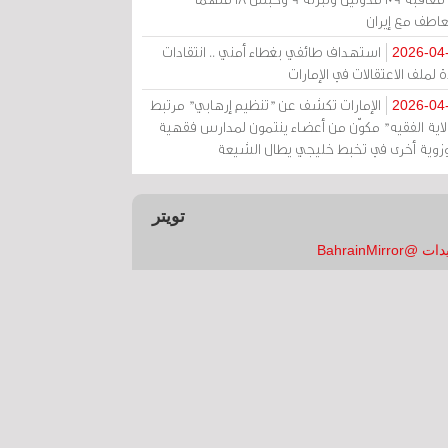
عاطف مع إيران
استهداف طائفي بغطاء أمني .. انتقادات
2026-04
 لملف الاعتقالات في الإمارات
الإمارات تكشف عن "تنظيم إرهابي" مرتبط
2026-04
ولاية الفقيه" مكوّن من أعضاء ينتمون لمدارس فقهية
زوية أخرى في تخبط خليجي يطال الشيعة
تويتر
 @BahrainMirror