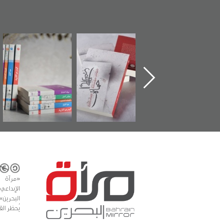
ماة الباب الأخير":
تصنيف موضوعي
"مرآة البحرين"
«
لإصدار الأول عن
للوثائق البريطانية
تصدر حصاد
اعتصام الدراز
يقدمه «مركز أوال»
الساحات 2019
ع
وأحداث ساحة
في سلسلة من 5
لفداء لمركز أوال
كتب
دراسات والتوثيق
«مرآة 
البحرين»
يُحظر الق