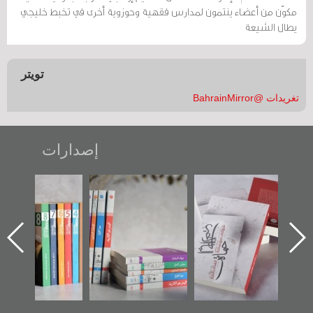
مكوّن من أعضاء ينتمون لمدارس فقهية وحوزوية أخرى في تخبط خليجي
يطال الشيعة
تويتر
تغريدات @BahrainMirror
إصدارات
تصنيف موضوعي
"مرآة البحرين"
«وطن عكر» رواية
للوثائق البريطانية
تصدر حصاد
جديدة لمعتقل
يقدمه «مركز أوال»
الساحات 2019
عسكري تصدر عن
في سلسلة من 5
«مرآة البحرين»
كتب