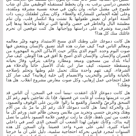
تخصص دراسي يرغب به، وأن يخطط لمستقبله الوظيفي مثل أي شاب
طموح في مقتبل حياته، وأن يكون في صحة نفسية مشرقة ومتّقدة،
وعلى أهبّة الحماس للمشاركة والعطاء. وكان يمكن لطفلتك زينب ذات
الستة أعوام أن تعيش طفولتها بلا تشتت وبلا انكسار قلب، وأن تنام
مطمئنة البال والخاطر في حضن والدتها التي ترعاها وتأخذها بيدها إلى
المدرسة وتشرف على دراستها وواجباتها. هل كنت تتوقعين أن تحرم
عائلتك منك كل هذا؟
هل كانت دموعك على وطنك الذي مسح الاستبداد وجهه وغيّر معالمه
ومعالم الناس فيه؟ كيف صارت هذه البلد تضيق بالإنسان وينتعش فيها
صوت البوم وحده. البوم الذي يتكاثر حيث الأماكن الخربة المهجورة من
العمران والإنسان. والإنسان الذي أصبح بلا أفق في هذا الوطن. كيف صار
أبناء بلدك بين مسجون ومبعد ومطارد وخائف يترقّب وفارٌ بحياته
ومسقطة جنسيته، كيف صار ابن بلدك الأصيل خائناً والدخلاء هم
الشرفاء، كيف تتهم واحدة مثلك تحمل علم وطنها وتحلم بإصلاحه
بالخيانة والتآمر والتخريب والانضمام إلى خلية إرهابية؟ كيف صار كل
فعل احتجاجي عمل إرهابي، وكل صوت معارض مشروع انقلاب. هل هذا
وطنك؟
هل كانت دموعك لأنك اعتقدت -بينما أنت في السجن- أن الناس قد
فترت عزيمتها وملّت أو غابت عن قضيتها، فإذا بك تفاجئين بأنهم رغم كل
السحق والرضّ والحصار والقمع ما زالوا قادرين على الوقوف والصمود،
بل والحركة أيضاً. هل كانت دموعك لأنك رغم كل ما مرّ بك من آلام
وهتك وتحرش جنسي وتجريد من ملابس وسجن ظالم عتيد، ورغم كل ما
دفعت من ثمن باهظ، فإنك ما زلت ترفعين علامة الصمود بأعلى ما تصل
إليه يداك، وكأنك تقولين لهذا الشعب أن السجن الذي كسر في داخلي
أشياء كثيرة، أبقى على شيء واحد: قضيتنا. وأن السجن كل هذه
السنوات لمجرد قيامي بحركة احتجاجية سلمية، دليل على أن ما خرجنا