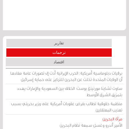
تقارير
ترجمات
اقتصاد
برقيات دبلوماسية أمريكية: الحرب الإيرانية أدت إلى تصورات عامة مفادها
أن الولايات المتحدة تخلت عن البحرين للتركيز على حماية إسرائيل
ساوث تشاينا مورنينغ بوست: الخلاف بين السعودية والإمارات يهدد
بتمزيق الشرق الأوسط
منظمة حقوقية تطالب بفرض عقوبات أمريكية على وزير بحريني بسبب
تعذيب المعتقلين
مرآة البحرين
الأمير أندرو وغسل سمعة نظام البحرين