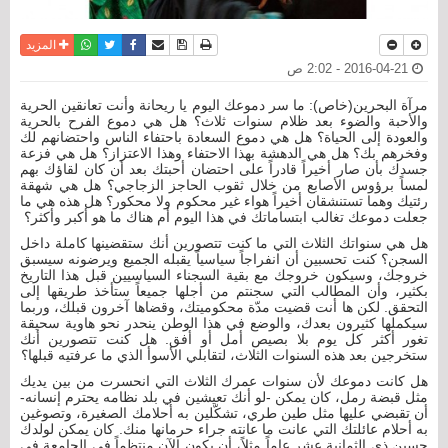
نسخة للطباعة
حفظ الموضوع
فيسبوك
تويتر
أرسل الى صديق
واتساب
المزيد
2016-04-21 - 2:02 ص
مرآة البحرين(خاص): ما سر دموعك اليوم يا ريحانة وأنت تعانقين الحرية
والأحبة والضوء بعد ظلام سنوات ثلاث؟ هل هي دموع الفرح بالحرية
والعودة إلى الحياة؟ هل هي دموع السعادة باحتفاء الناس واحتضانهم لك
وفخرهم بك؟ هل هي الدهشة بهذا الاحتفاء وهذا الاعتزاز؟ هل هي فزعة
جسدك بأن صار أخيراً قادراً على احتضان أحبتك بعد أن كان لقاؤك بهم
لمساً برؤوس الأصابع من خلال ثقوب الحاجز الزجاجي؟ هل هي شهقة
رئتيك وهما تستنشقان أخيراً هواء غير محكوم ولا محكور؟ هل هذه هي ما
جعلت دموعك تغالب ابتساماتك في هذا اليوم أم هناك ما هو أكبر وأكثر؟
هل هي سنواتك الثلاث التي ما كنت تتصورين أنك ستقضينها كاملة داخل
السجن؟ كنت تحسبين أن انفراجاً سياسياً يقبله الجميع ويرضونه سيسبق
خروجك، وسيكون خروجك مع بقية السجناء السياسيين قبل هذا التاريخ
بكثير، وأن المطالب التي سجنتم من أجلها جميعاً ستأخذ طريقها إلى
التحقق. لكن ها أنت قضيت مدّة محكوميتك، وقضاها آخرون قبلك، وربما
سيكملها كثيرون بعدك، والوضع في هذا الوطن ينحدر نحو هاوية سحيقة
تغور أكثر كل يوم بلا بصيص أمل أو أفق. هل كنت تتصورين أنك
ستخرجين بعد هذه السنوات الثلاث، لتقابلي الأسوأ الذي ما عرفتيه قبلها؟
هل كانت دموعك لأن سنوات عمرك الثلاث التي انحسرت من بين يديك
مثل قبضة رمل، كان يمكن -لو أنك تعيشين في بلد نظامه يحترم إنسانه-
أن تقبضي عليها مثل طين طري، تشكّلين به أحلامك الصغيرة، وتصوغين
به أحلام عائلتك التي عانت ما عانته جراء حرمانها منك. كان يمكن لولدك
حسين ذي الثمانية عشر عاماً مثلاً، أن يكون الآن منتظماً في الجامعة في