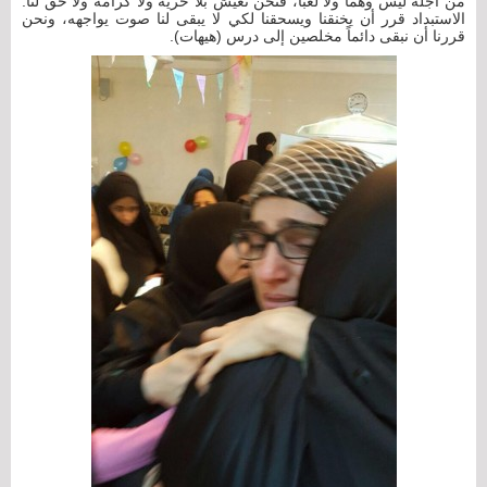
من أجله ليس وهماً ولا لعباً، فنحن نعيش بلا حرية ولا كرامة ولا حق لنا.
الاستبداد قرر أن يخنقنا ويسحقنا لكي لا يبقى لنا صوت يواجهه، ونحن
قررنا أن نبقى دائماً مخلصين إلى درس (هيهات).