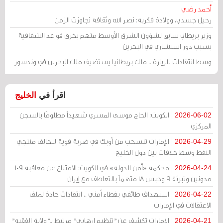
أحمد رضي
رحيل جسدي، وولادة فكرية: نصر الله وثقافة تجاوزت الزمن
وزير بريطاني سابق لشؤون الشرق الأوسط متهم بخرق قواعد الشفافية
بسبب دور استشاري في البحرين
وسط انتقادات للزيارة .. ملك بريطانيا يستضيف ملك البحرين في وندسور
اقرأ في
الخليج
الكويت: الحاج موسى المسري شهيداً مظلومًا بالسجن
2026-06-02
المركزي
الإمارات تنسحب من أوبك في ضربة قوية لتحالف منتجي
2026-04-29
النفط وسط خلافات بين دول الخليج
محكمة «أمن الدولة» في الكويت: الامتناع عن معاقبة 109
2026-04-24
مدونين وتبرئة 9 وحبس 18 متهماً بالتعاطف مع إيران
استهداف طائفي بغطاء أمني .. انتقادات حادة لملف
2026-04-22
الاعتقالات في الإمارات
الإمارات تكشف عن "تنظيم إرهابي" مرتبط بـ"ولاية الفقيه"
2026-04-21