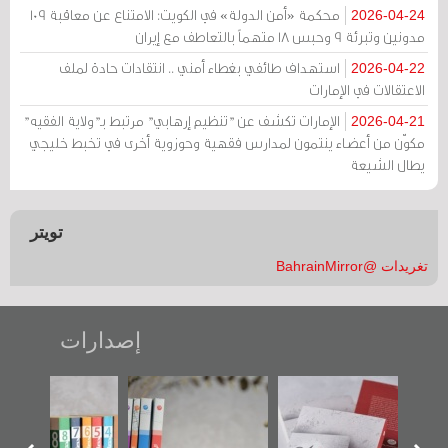
محكمة «أمن الدولة» في الكويت: الامتناع عن معاقبة 109
2026-04-24
مدونين وتبرئة 9 وحبس 18 متهماً بالتعاطف مع إيران
استهداف طائفي بغطاء أمني .. انتقادات حادة لملف
2026-04-22
الاعتقالات في الإمارات
الإمارات تكشف عن "تنظيم إرهابي" مرتبط بـ"ولاية الفقيه"
2026-04-21
مكوّن من أعضاء ينتمون لمدارس فقهية وحوزوية أخرى في تخبط خليجي
يطال الشيعة
تويتر
تغريدات @BahrainMirror
إصدارات
"حماة الباب الأخير":
تصنيف موضوعي
"مرآة البحرين"
الإصدار الأول عن
للوثائق البريطانية
تصدر حصاد
اعتصام الدراز
يقدمه «مركز أوال»
الساحات 2019