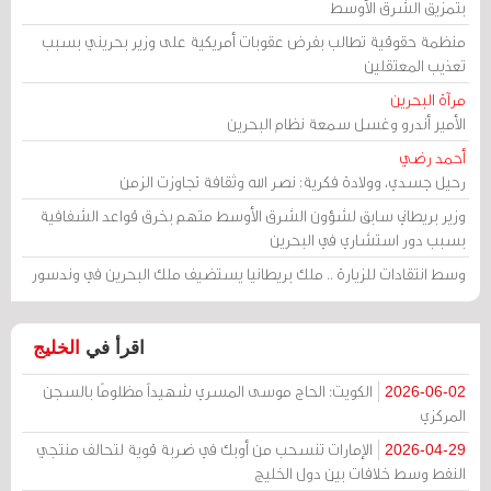
بتمزيق الشرق الأوسط
منظمة حقوقية تطالب بفرض عقوبات أمريكية على وزير بحريني بسبب
تعذيب المعتقلين
مرآة البحرين
الأمير أندرو وغسل سمعة نظام البحرين
أحمد رضي
رحيل جسدي، وولادة فكرية: نصر الله وثقافة تجاوزت الزمن
وزير بريطاني سابق لشؤون الشرق الأوسط متهم بخرق قواعد الشفافية
بسبب دور استشاري في البحرين
وسط انتقادات للزيارة .. ملك بريطانيا يستضيف ملك البحرين في وندسور
اقرأ في
الخليج
الكويت: الحاج موسى المسري شهيداً مظلومًا بالسجن
2026-06-02
المركزي
الإمارات تنسحب من أوبك في ضربة قوية لتحالف منتجي
2026-04-29
النفط وسط خلافات بين دول الخليج