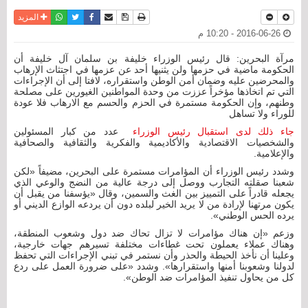
نسخة للطباعة
حفظ الموضوع
فيسبوك
تويتر
أرسل الى صديق
واتساب
المزيد
2016-06-26 - 10:20 م
مرآة البحرين: قال رئيس الوزراء خليفة بن سلمان آل خليفة أن
الحكومة ماضية في حزمها ولن يثنيها أحد عن عزمها في اجتثاث الإرهاب
والمحرضين عليه وضمان أمن الوطن واستقراره، لافتا إلى أن الإجراءات
التي تم اتخاذها مؤخراً عززت من وحدة المواطنين الغيورين على مصلحة
وطنهم، وإن الحكومة مستمرة في الحزم والحسم مع الارهاب فلا عودة
للوراء ولا تساهل
جاء ذلك لدى استقبال رئيس الوزراء
عدد من كبار المسئولين
والشخصيات الاقتصادية والأكاديمية والفكرية والثقافية والصحافية
والإعلامية.
وشدد رئيس الوزراء أن المؤامرات مستمرة على البحرين، مضيفاً «لكن
شعبنا صقلته التجارب ووصل إلى درجة عالية من النضج والوعي الذي
يجعله قادراً على التمييز بين الغث والسمين، وقال «يؤسفنا من يقبل أن
يكون مرتهنا لإرادة من لا يريد الخير لبلده دون أن يردعه الوازع الديني أو
يرده الحس الوطني».
وزعم «إن هناك مؤامرات لا تزال تحاك ضد دول وشعوب المنطقة،
وهناك عملاء يعملون تحت غطاءات مختلفة تسيرهم جهات خارجية،
وعلينا أن نأخذ الحيطة والحذر وأن نستمر في تبني الإجراءات التي تحفظ
لدولنا وشعوبنا أمنها واستقرارها». وشدد «على ضرورة العمل على ردع
كل من يحاول تنفيذ المؤامرات ضد الوطن».