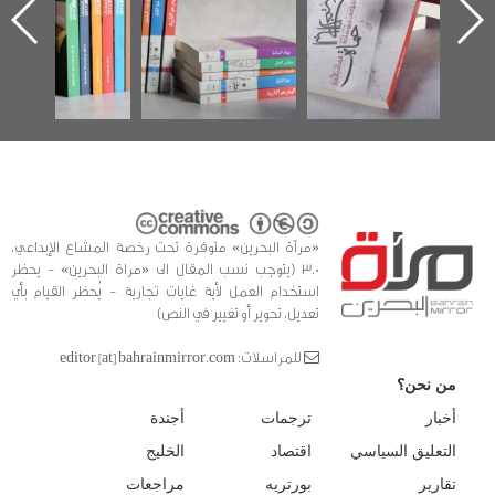
ه
وأحداث ساحة
في سلسلة من 5
الفداء لمركز أوال
كتب
للدراسات والتوثيق
«مرآة البحرين» متوفرة تحت رخصة المشاع الإبداعي،
3.0 (يتوجب نسب المقال الى «مراة البحرين» - يحظر
استخدام العمل لأية غايات تجارية - يُحظر القيام بأي
تعديل، تحوير أو تغيير في النص)
للمراسلات: editor [at] bahrainmirror.com
من نحن؟
أخبار
ترجمات
أجندة
التعليق السياسي
اقتصاد
الخليج
تقارير
بورتريه
مراجعات