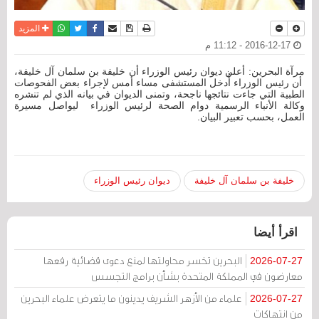
نسخة للطباعة
حفظ الموضوع
فيسبوك
تويتر
أرسل الى صديق
واتساب
المزيد
2016-12-17 - 11:12 م
مرآة البحرين: أعلن ديوان رئيس الوزراء أن خليفة بن سلمان آل خليفة،
أن رئيس الوزراء أُدخل المستشفى مساء أمس لإجراء بعض الفحوصات
الطبية التي جاءت نتائجها ناجحة، وتمنى الديوان في بيانه الذي لم تنشره
وكالة الأنباء الرسمية دوام الصحة لرئيس الوزراء ليواصل مسيرة
العمل، بحسب تعبير البيان.
خليفة بن سلمان آل خليفة
ديوان رئيس الوزراء
اقرأ أيضا
البحرين تخسر محاولتها لمنع دعوى قضائية رفعها
2026-07-27
معارضون في المملكة المتحدة بشأن برامج التجسس
علماء من الأزهر الشريف يدينون ما يتعرض علماء البحرين
2026-07-27
من انتهاكات