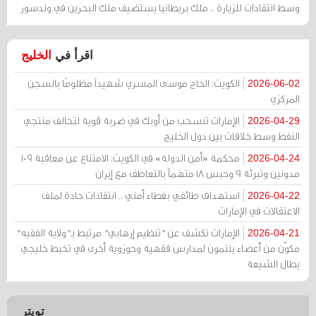
وسط انتقادات للزيارة .. ملك بريطانيا يستضيف ملك البحرين في وندسور
اقرأ في
الخليج
الكويت: الحاج موسى المسري شهيداً مظلومًا بالسجن
2026-06-02
المركزي
الإمارات تنسحب من أوبك في ضربة قوية لتحالف منتجي
2026-04-29
النفط وسط خلافات بين دول الخليج
محكمة «أمن الدولة» في الكويت: الامتناع عن معاقبة 109
2026-04-24
مدونين وتبرئة 9 وحبس 18 متهماً بالتعاطف مع إيران
استهداف طائفي بغطاء أمني .. انتقادات حادة لملف
2026-04-22
الاعتقالات في الإمارات
الإمارات تكشف عن "تنظيم إرهابي" مرتبط بـ"ولاية الفقيه"
2026-04-21
مكوّن من أعضاء ينتمون لمدارس فقهية وحوزوية أخرى في تخبط خليجي
يطال الشيعة
تويتر