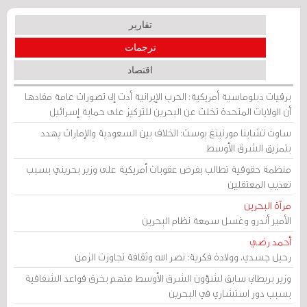
تقارير
ترجمات
اقتصاد
برقيات دبلوماسية أمريكية: الحرب الإيرانية أدت إلى تصورات عامة مفادها
أن الولايات المتحدة تخلت عن البحرين للتركيز على حماية إسرائيل
ساوث تشاينا مورنينغ بوست: الخلاف بين السعودية والإمارات يهدد
بتمزيق الشرق الأوسط
منظمة حقوقية تطالب بفرض عقوبات أمريكية على وزير بحريني بسبب
تعذيب المعتقلين
مرآة البحرين
الأمير أندرو وغسل سمعة نظام البحرين
أحمد رضي
رحيل جسدي، وولادة فكرية: نصر الله وثقافة تجاوزت الزمن
وزير بريطاني سابق لشؤون الشرق الأوسط متهم بخرق قواعد الشفافية
بسبب دور استشاري في البحرين