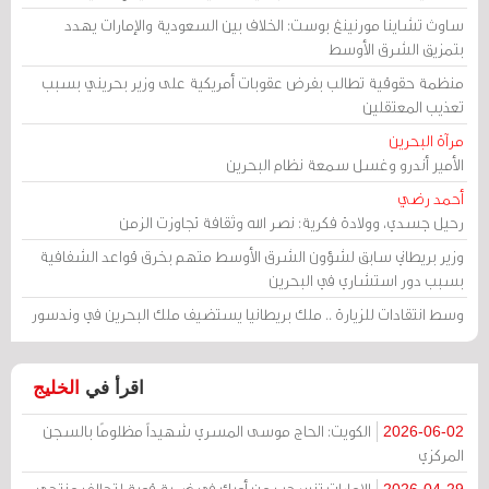
ساوث تشاينا مورنينغ بوست: الخلاف بين السعودية والإمارات يهدد
بتمزيق الشرق الأوسط
منظمة حقوقية تطالب بفرض عقوبات أمريكية على وزير بحريني بسبب
تعذيب المعتقلين
مرآة البحرين
الأمير أندرو وغسل سمعة نظام البحرين
أحمد رضي
رحيل جسدي، وولادة فكرية: نصر الله وثقافة تجاوزت الزمن
وزير بريطاني سابق لشؤون الشرق الأوسط متهم بخرق قواعد الشفافية
بسبب دور استشاري في البحرين
وسط انتقادات للزيارة .. ملك بريطانيا يستضيف ملك البحرين في وندسور
اقرأ في
الخليج
الكويت: الحاج موسى المسري شهيداً مظلومًا بالسجن
2026-06-02
المركزي
الإمارات تنسحب من أوبك في ضربة قوية لتحالف منتجي