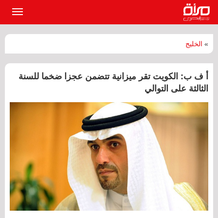
القائمة
الرئيسي
»
الخليج
أ ف ب: الكويت تقر ميزانية تتضمن عجزا ضخما للسنة
الثالثة على التوالي