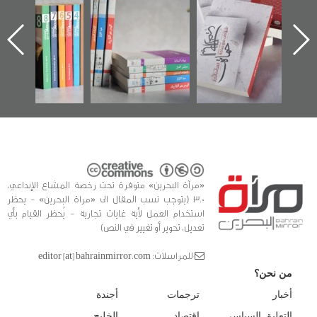
الإصدار الأول عن
للوثائق البريطانية
تصدر حصاد
اعتصام الدراز
يقدمه «مركز أوال»
الساحات 2019
ه
وأحداث ساحة
في سلسلة من 5
الفداء لمركز أوال
كتب
للدراسات والتوثيق
«مرآة البحرين» متوفرة تحت رخصة المشاع الإبداعي،
3.0 (يتوجب نسب المقال الى «مراة البحرين» - يحظر
استخدام العمل لأية غايات تجارية - يُحظر القيام بأي
تعديل، تحوير أو تغيير في النص)
للمراسلات: editor [at] bahrainmirror.com
من نحن؟
أخبار
ترجمات
أجندة
التعليق السياسي
اقتصاد
الخليج