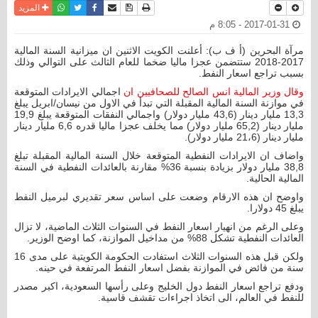
نسخة للطباعة
حفظ الموضوع
فيسبوك
تويتر
أرسل الى صديق
واتساب
المزيد
2017-01-31 - 8:05 م
مرآة البحرين (أ ف ب): أعلنت الكويت الاثنين ان ميزانية السنة المالية
2017-2018 ستتضمن عجزا ماليا ضخما للعام الثالث على التوالي وذلك
بسبب تراجع اسعار النفط.
وقال وزير المالية انس الصالح للصحافيين ان
اجمالي الايرادات المتوقعة
في موازنة السنة المالية المقبلة التي تبدأ في الاول من نيسان/ابريل يبلغ
13,3 مليار دينار (43,6 مليار دولار) واجمالي النفقات المتوقعة يبلغ 19,9
مليار دينار (65,2 مليار دولار) مما يخلف عجزا ماليا قدره 6,6 مليار دينار
مليار دينار (21،6 مليار دولار).
واضاف ان الايرادات النفطية المتوقعة خلال السنة المالية المقبلة تبلغ
38,8 مليار دولار بزيادة بنسبة 36% مقارنة بالعائدات النفطية في السنة
المالية الحالية.
واوضح ان هذه الارقام وضعت على اساس سعر تقديري لبرميل النفط
يبلغ 45 دولارا.
وعلى الرغم من انهيار اسعار النفط في السنوات الثلاث الماضية، لا تزال
العائدات النفطية تشكل 88% من مداخيل الموازنة، كما اوضح الوزير.
ولكن قبل هذه السنوات الثلاث استفادت الحكومة الكويتية على مدى 16
سنة من فائض في الموازنة بفضل اسعار النفط المرتفعة في حينه.
ودفع تراجع اسعار النفط دول الخليج وعلى رأسها السعودية، اكبر مصدر
للنفط في العالم، الى اتخاذ اجراءات تقشف قاسية.