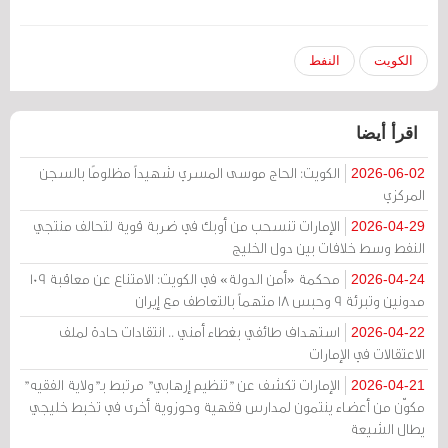
الكويت
النفط
اقرأ أيضا
الكويت: الحاج موسى المسري شهيداً مظلومًا بالسجن
2026-06-02
المركزي
الإمارات تنسحب من أوبك في ضربة قوية لتحالف منتجي
2026-04-29
النفط وسط خلافات بين دول الخليج
محكمة «أمن الدولة» في الكويت: الامتناع عن معاقبة 109
2026-04-24
مدونين وتبرئة 9 وحبس 18 متهماً بالتعاطف مع إيران
استهداف طائفي بغطاء أمني .. انتقادات حادة لملف
2026-04-22
الاعتقالات في الإمارات
الإمارات تكشف عن "تنظيم إرهابي" مرتبط بـ"ولاية الفقيه"
2026-04-21
مكوّن من أعضاء ينتمون لمدارس فقهية وحوزوية أخرى في تخبط خليجي
يطال الشيعة