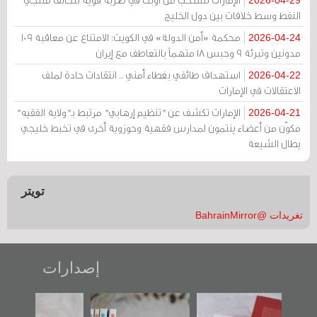
2026-04-29
النفط وسط خلافات بين دول الخليج
محكمة «أمن الدولة» في الكويت: الامتناع عن معاقبة 109
2026-04-24
مدونين وتبرئة 9 وحبس 18 متهماً بالتعاطف مع إيران
استهداف طائفي بغطاء أمني .. انتقادات حادة لملف
2026-04-22
الاعتقالات في الإمارات
الإمارات تكشف عن "تنظيم إرهابي" مرتبط بـ"ولاية الفقيه"
2026-04-21
مكوّن من أعضاء ينتمون لمدارس فقهية وحوزوية أخرى في تخبط خليجي
يطال الشيعة
تويتر
تغريدات @BahrainMirror
إصدارات
"حماة الباب الأخير":
تصنيف موضوعي
"مرآة البحرين"