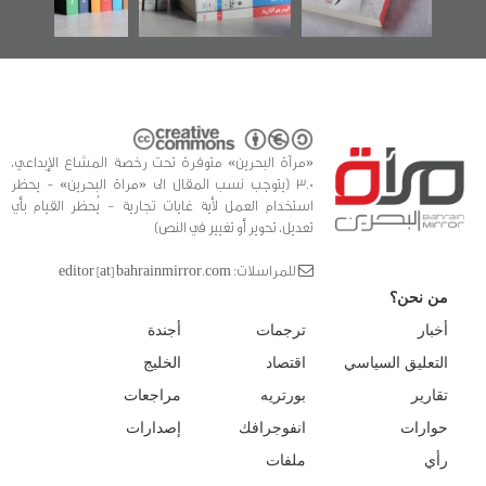
«مرآة البحرين» متوفرة تحت رخصة المشاع الإبداعي،
3.0 (يتوجب نسب المقال الى «مراة البحرين» - يحظر
استخدام العمل لأية غايات تجارية - يُحظر القيام بأي
تعديل، تحوير أو تغيير في النص)
للمراسلات: editor [at] bahrainmirror.com
من نحن؟
أخبار
ترجمات
أجندة
التعليق السياسي
اقتصاد
الخليج
تقارير
بورتريه
مراجعات
حوارات
انفوجرافك
إصدارات
رأي
ملفات