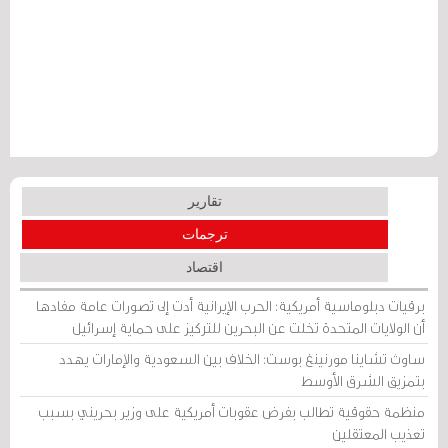
تقارير
ترجمات
اقتصاد
برقيات دبلوماسية أمريكية: الحرب الإيرانية أدت إلى تصورات عامة مفادها
أن الولايات المتحدة تخلت عن البحرين للتركيز على حماية إسرائيل
ساوث تشاينا مورنينغ بوست: الخلاف بين السعودية والإمارات يهدد
بتمزيق الشرق الأوسط
منظمة حقوقية تطالب بفرض عقوبات أمريكية على وزير بحريني بسبب
تعذيب المعتقلين