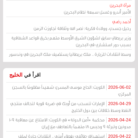
مرآة البحرين
الأمير أندرو وغسل سمعة نظام البحرين
أحمد رضي
رحيل جسدي، وولادة فكرية: نصر الله وثقافة تجاوزت الزمن
وزير بريطاني سابق لشؤون الشرق الأوسط متهم بخرق قواعد الشفافية
بسبب دور استشاري في البحرين
وسط انتقادات للزيارة .. ملك بريطانيا يستضيف ملك البحرين في وندسور
اقرأ في
الخليج
الكويت: الحاج موسى المسري شهيداً مظلومًا بالسجن
2026-06-02
المركزي
الإمارات تنسحب من أوبك في ضربة قوية لتحالف منتجي
2026-04-29
النفط وسط خلافات بين دول الخليج
محكمة «أمن الدولة» في الكويت: الامتناع عن معاقبة 109
2026-04-24
مدونين وتبرئة 9 وحبس 18 متهماً بالتعاطف مع إيران
استهداف طائفي بغطاء أمني .. انتقادات حادة لملف
2026-04-22