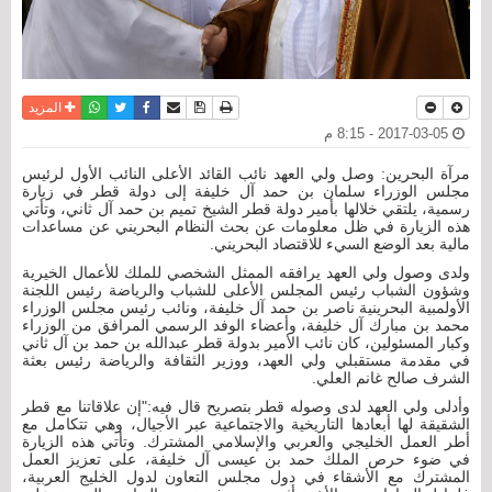
نسخة للطباعة
حفظ الموضوع
فيسبوك
تويتر
أرسل الى صديق
واتساب
المزيد
2017-03-05 - 8:15 م
مرآة البحرين: وصل ولي العهد نائب القائد الأعلى النائب الأول لرئيس
مجلس الوزراء سلمان بن حمد آل خليفة إلى دولة قطر في زيارة
رسمية، يلتقي خلالها بأمير دولة قطر الشيخ تميم بن حمد آل ثاني، وتأتي
هذه الزيارة في ظل معلومات عن بحث النظام البحريني عن مساعدات
مالية بعد الوضع السيء للاقتصاد البحريني.
ولدى وصول ولي العهد يرافقه الممثل الشخصي للملك للأعمال الخيرية
وشؤون الشباب رئيس المجلس الأعلى للشباب والرياضة رئيس اللجنة
الأولمبية البحرينية ناصر بن حمد آل خليفة، ونائب رئيس مجلس الوزراء
محمد بن مبارك آل خليفة، وأعضاء الوفد الرسمي المرافق من الوزراء
وكبار المسئولين، كان نائب الأمير بدولة قطر عبدالله بن حمد بن آل ثاني
في مقدمة مستقبلي ولي العهد، ووزير الثقافة والرياضة رئيس بعثة
الشرف صالح غانم العلي.
وأدلى ولي العهد لدى وصوله قطر بتصريح قال فيه:"إن علاقاتنا مع قطر
الشقيقة لها أبعادها التاريخية والاجتماعية عبر الأجيال، وهي تتكامل مع
أطر العمل الخليجي والعربي والإسلامي المشترك. وتأتي هذه الزيارة
في ضوء حرص الملك حمد بن عيسى آل خليفة، على تعزيز العمل
المشترك مع الأشقاء في دول مجلس التعاون لدول الخليج العربية،