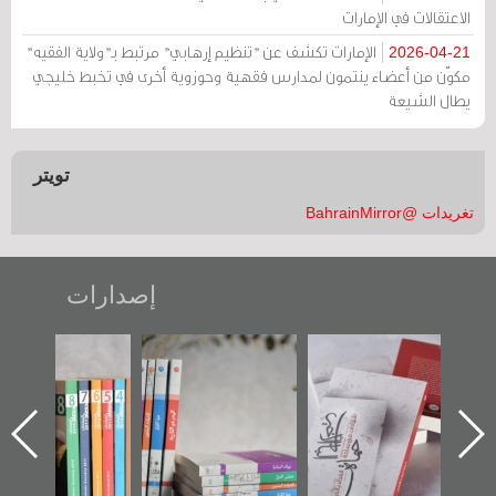
الاعتقالات في الإمارات
الإمارات تكشف عن "تنظيم إرهابي" مرتبط بـ"ولاية الفقيه"
2026-04-21
مكوّن من أعضاء ينتمون لمدارس فقهية وحوزوية أخرى في تخبط خليجي
يطال الشيعة
تويتر
تغريدات @BahrainMirror
إصدارات
"حماة الباب الأخير":
تصنيف موضوعي
"مرآة البحرين"
الإصدار الأول عن
للوثائق البريطانية
تصدر حصاد
اعتصام الدراز
يقدمه «مركز أوال»
الساحات 2019
ه
وأحداث ساحة
في سلسلة من 5
الفداء لمركز أوال
كتب
للدراسات والتوثيق