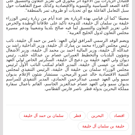
فلتبادل الزيارات بين الأخوة أثر محوري في تعزيز التعاون والتنسيق على
كافة الصعد السياسية والتنموية والاقتصادية وكذلك صوغ التفاهمات حول
سبل التعامل الفاعلة مع أي تحديات أو ظروف تمر بالمنطقة".
مضيفًا "كما أن قيامي بهذه الزيارة بعد عدة أيام من زيارة رئيس الوزراء
خليفة بن سلمان آل خليفة، للدوحة تأكيد على علاقاتنا الوطيدة والحرص
على تعزيز التعاون والتنسيق لما فيه صالح بلدينا وشعبينا ودعم مسيرة
مجلس التعاون لدول الخليج العربية".
ويضم الوفد الرسمي المرافق لولي العهد: ناصر بن حمد آل خليفة، نائب
رئيس مجلس الوزراء محمد بن مبارك آل خليفة، وزير الداخلية راشد بن
عبدالله آل خليفة، وزير المالية أحمد بن محمد آل خليفة، وزير الأشغال
وشؤون البلديات والتخطيط العمراني عصام بن عبدالله خلف، رئيس
ديوان ولي العهد خليفة بن دعيج آل خليفة، السكرتير الخاص لولي العهد
عبدالله بن عيسى آل خليفة، المدير العام لمكتب النائب الأول لرئيس
مجلس الوزراء سلمان بن خليفة آل خليفة، الرئيس التنفيذي لمجلس
التنمية الاقتصادية خالد عمرو الرميحي، مستشار شئون الإعلام بديوان
سمو ولي العهد عيسى عبدالرحمن الحمادي، المدير التنفيذي للمراسم
بديوان سمو ولي العهد عصام عبدالعزيز الجاسم، القائم بأعمال سفارة
مملكة البحرين بدولة قطر ناصر فارس القطامي.
اقتصاد
البحرين
قطر
سلمان بن حمد آل خليفة
خليفة بن سلمان آل خليفة