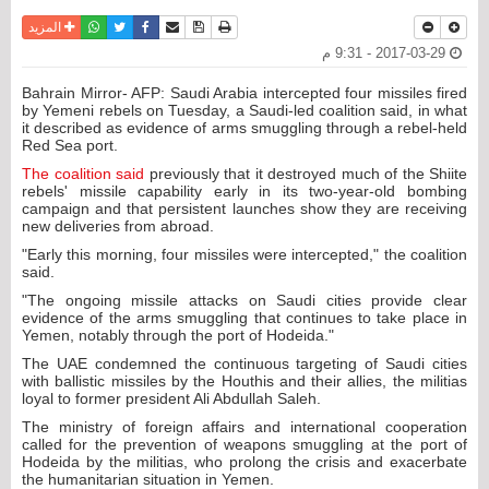
نسخة للطباعة
حفظ الموضوع
فيسبوك
تويتر
أرسل الى صديق
واتساب
المزيد
2017-03-29 - 9:31 م
Bahrain Mirror- AFP: Saudi Arabia intercepted four missiles fired
by Yemeni rebels on Tuesday, a Saudi-led coalition said, in what
it described as evidence of arms smuggling through a rebel-held
Red Sea port.
The coalition said
previously that it destroyed much of the Shiite
rebels' missile capability early in its two-year-old bombing
campaign and that persistent launches show they are receiving
new deliveries from abroad.
"Early this morning, four missiles were intercepted," the coalition
said.
"The ongoing missile attacks on Saudi cities provide clear
evidence of the arms smuggling that continues to take place in
Yemen, notably through the port of Hodeida."
The UAE condemned the continuous targeting of Saudi cities
with ballistic missiles by the Houthis and their allies, the militias
loyal to former president Ali Abdullah Saleh.
The ministry of foreign affairs and international cooperation
called for the prevention of weapons smuggling at the port of
Hodeida by the militias, who prolong the crisis and exacerbate
the humanitarian situation in Yemen.