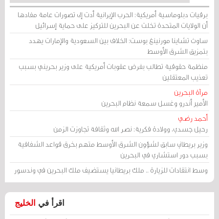
برقيات دبلوماسية أمريكية: الحرب الإيرانية أدت إلى تصورات عامة مفادها
أن الولايات المتحدة تخلت عن البحرين للتركيز على حماية إسرائيل
ساوث تشاينا مورنينغ بوست: الخلاف بين السعودية والإمارات يهدد
بتمزيق الشرق الأوسط
منظمة حقوقية تطالب بفرض عقوبات أمريكية على وزير بحريني بسبب
تعذيب المعتقلين
مرآة البحرين
الأمير أندرو وغسل سمعة نظام البحرين
أحمد رضي
رحيل جسدي، وولادة فكرية: نصر الله وثقافة تجاوزت الزمن
وزير بريطاني سابق لشؤون الشرق الأوسط متهم بخرق قواعد الشفافية
بسبب دور استشاري في البحرين
وسط انتقادات للزيارة .. ملك بريطانيا يستضيف ملك البحرين في وندسور
اقرأ في
الخليج