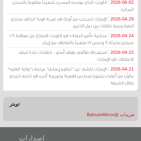
الكويت: الحاج موسى المسري شهيداً مظلومًا بالسجن
2026-06-02
المركزي
الإمارات تنسحب من أوبك في ضربة قوية لتحالف منتجي
2026-04-29
النفط وسط خلافات بين دول الخليج
محكمة «أمن الدولة» في الكويت: الامتناع عن معاقبة 109
2026-04-24
مدونين وتبرئة 9 وحبس 18 متهماً بالتعاطف مع إيران
استهداف طائفي بغطاء أمني .. انتقادات حادة لملف
2026-04-22
الاعتقالات في الإمارات
الإمارات تكشف عن "تنظيم إرهابي" مرتبط بـ"ولاية الفقيه"
2026-04-21
مكوّن من أعضاء ينتمون لمدارس فقهية وحوزوية أخرى في تخبط خليجي
يطال الشيعة
تويتر
تغريدات @BahrainMirror
إصدارات