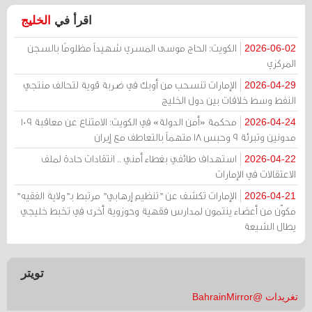
اقرأ في
الخليج
الكويت: الحاج موسى المسري شهيداً مظلومًا بالسجن
2026-06-02
المركزي
الإمارات تنسحب من أوبك في ضربة قوية لتحالف منتجي
2026-04-29
النفط وسط خلافات بين دول الخليج
محكمة «أمن الدولة» في الكويت: الامتناع عن معاقبة 109
2026-04-24
مدونين وتبرئة 9 وحبس 18 متهماً بالتعاطف مع إيران
استهداف طائفي بغطاء أمني .. انتقادات حادة لملف
2026-04-22
الاعتقالات في الإمارات
الإمارات تكشف عن "تنظيم إرهابي" مرتبط بـ"ولاية الفقيه"
2026-04-21
مكوّن من أعضاء ينتمون لمدارس فقهية وحوزوية أخرى في تخبط خليجي
يطال الشيعة
تويتر
تغريدات @BahrainMirror