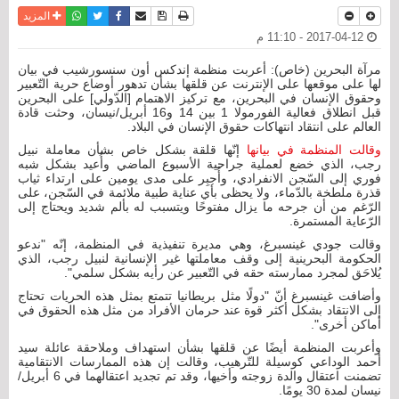
نسخة للطباعة
حفظ الموضوع
فيسبوك
تويتر
أرسل الى صديق
واتساب
المزيد
2017-04-12 - 11:10 م
مرآة البحرين (خاص): أعربت منظمة إندكس أون سنسورشيب في بيان
لها على موقعها على الإنترنت عن قلقها بشأن تدهور أوضاع حرية التّعبير
وحقوق الإنسان في البحرين، مع تركيز الاهتمام [الدّولي] على البحرين
قبل انطلاق فعالية الفورمولا 1 بين 14 و16 أبريل/نيسان، وحثت قادة
العالم على انتقاد انتهاكات حقوق الإنسان في البلاد.
وقالت المنظمة في بيانها
إنّها قلقة بشكل خاص بشأن معاملة نبيل
رجب، الذي خضع لعملية جراحية الأسبوع الماضي وأُعيد بشكل شبه
فوري إلى السّجن الانفرادي، وأُجبِر على مدى يومين على ارتداء ثياب
قذرة ملطخة بالدّماء، ولا يحظى بأي عناية طبية ملائمة في السّجن، على
الرّغم من أن جرحه ما يزال مفتوحًا ويتسبب له بألم شديد ويحتاج إلى
الرّعاية المستمرة.
وقالت جودي غينسبرغ، وهي مديرة تنفيذية في المنظمة، إنّه "ندعو
الحكومة البحرينية إلى وقف معاملتها غير الإنسانية لنبيل رجب، الذي
يُلاحَق لمجرد ممارسته حقه في التّعبير عن رأيه بشكل سلمي".
وأضافت غينسبرغ أنّ "دولًا مثل بريطانيا تتمتع بمثل هذه الحريات تحتاج
إلى الانتقاد بشكل أكثر قوة عند حرمان الأفراد من مثل هذه الحقوق في
أماكن أخرى".
وأعربت المنظمة أيضًا عن قلقها بشأن استهداف وملاحقة عائلة سيد
أحمد الوداعي كوسيلة للتّرهيب، وقالت إن هذه الممارسات الانتقامية
تضمنت اعتقال والدة زوجته وأخيها، وقد تم تجديد اعتقالهما في 6 أبريل/
نيسان لمدة 30 يومًا.