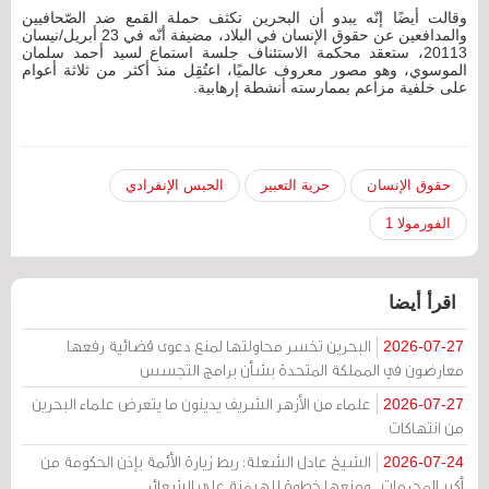
وقالت أيضًا إنّه يبدو أن البحرين تكثف حملة القمع ضد الصّحافيين
والمدافعين عن حقوق الإنسان في البلاد، مضيفة أنّه في 23 أبريل/نيسان
20113، ستعقد محكمة الاستئناف جلسة استماع لسيد أحمد سلمان
الموسوي، وهو مصور معروف عالميًا، اعتُقِل منذ أكثر من ثلاثة أعوام
على خلفية مزاعم بممارسته أنشطة إرهابية.
حقوق الإنسان
حرية التعبير
الحبس الإنفرادي
الفورمولا 1
اقرأ أيضا
البحرين تخسر محاولتها لمنع دعوى قضائية رفعها
2026-07-27
معارضون في المملكة المتحدة بشأن برامج التجسس
علماء من الأزهر الشريف يدينون ما يتعرض علماء البحرين
2026-07-27
من انتهاكات
الشيخ عادل الشعلة: ربط زيارة الأئمة بإذن الحكومة من
2026-07-24
أكبر المحرمات.. ومنعها خطوة للهيمنة على الشعائر