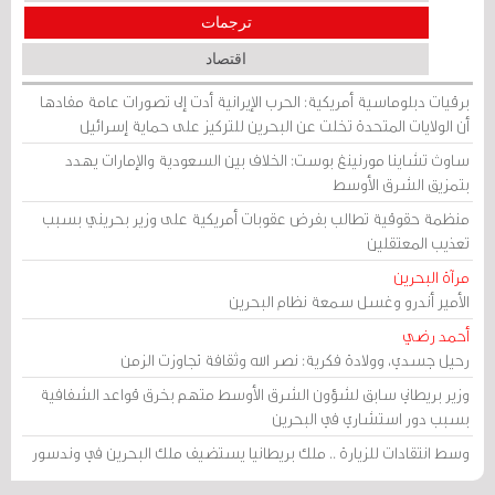
ترجمات
اقتصاد
برقيات دبلوماسية أمريكية: الحرب الإيرانية أدت إلى تصورات عامة مفادها
أن الولايات المتحدة تخلت عن البحرين للتركيز على حماية إسرائيل
ساوث تشاينا مورنينغ بوست: الخلاف بين السعودية والإمارات يهدد
بتمزيق الشرق الأوسط
منظمة حقوقية تطالب بفرض عقوبات أمريكية على وزير بحريني بسبب
تعذيب المعتقلين
مرآة البحرين
الأمير أندرو وغسل سمعة نظام البحرين
أحمد رضي
رحيل جسدي، وولادة فكرية: نصر الله وثقافة تجاوزت الزمن
وزير بريطاني سابق لشؤون الشرق الأوسط متهم بخرق قواعد الشفافية
بسبب دور استشاري في البحرين
وسط انتقادات للزيارة .. ملك بريطانيا يستضيف ملك البحرين في وندسور