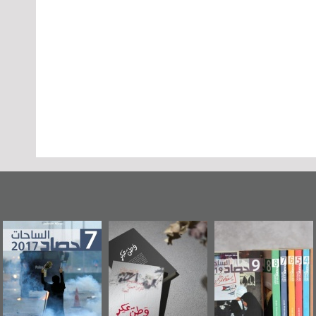
«وطن عكر» رواية
حصاد 2017
عاشوراء البحرين...
جديدة لمعتقل
ويكيليكس السفارة
عسكري تصدر عن
الأمريكية
«مرآة البحرين»