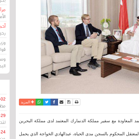
مرآة
الأ
أحم
رحي
وزي
قوا
وسط
الب
-02
نسخة للطباعة
حفظ الموضوع
فيسبوك
تويتر
أرسل الى صديق
واتساب
المزيد
مظل
-29
مد المعاودة مع سفير مملكة الدنمارك المعتمد لدى مملكة البحرين
لتح
-24
المعتقل المحكوم بالسجن مدى الحياة، عبدالهادي الخواجة الذي يحمل