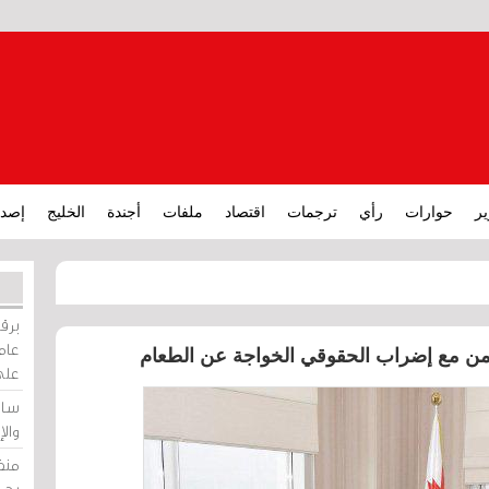
ير
حوارات
رأي
ترجمات
اقتصاد
ملفات
أجندة
الخليج
إصدا
برقي
عامة
زامن مع إضراب الحقوقي الخواجة عن الطعام
على
ساو
وال
منظ
بحر