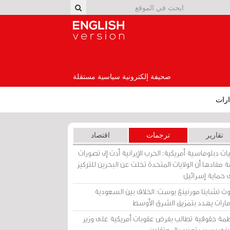
English Version
صحيفة إلكترونية سياسية مستقلة
رات
تقارير
ترجمات
اقتصاد
ات دبلوماسية أمريكية: الحرب الإيرانية أدت إلى تصورات
 مفادها أن الولايات المتحدة تخلت عن البحرين للتركيز
 حماية إسرائيل
ث تشاينا مورنينغ بوست: الخلاف بين السعودية
إمارات يهدد بتمزيق الشرق الأوسط
مة حقوقية تطالب بفرض عقوبات أمريكية على وزير
يني بسبب تعذيب المعتقلين