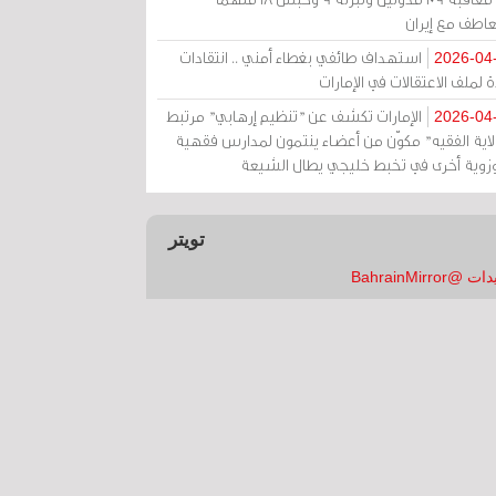
عاطف مع إيران
استهداف طائفي بغطاء أمني .. انتقادات
2026-04
 لملف الاعتقالات في الإمارات
الإمارات تكشف عن "تنظيم إرهابي" مرتبط
2026-04
ولاية الفقيه" مكوّن من أعضاء ينتمون لمدارس فقهية
زوية أخرى في تخبط خليجي يطال الشيعة
تويتر
 @BahrainMirror