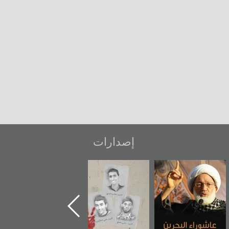
إصدارات
شهداء وطن
«جَوْ»: رواية
دعوة للضحك
المعتقل جهاد