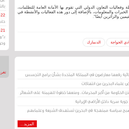
بالت
ة وفعاليات التعاون الدولي التي تقوم بها الأمانة العامة للتظلمات،
الخبرات والمعلومات، بالإضافة إلى دور هذه الفعاليات والأنشطة في
-22
يمين والزائرين أيضًا".
حادة
-21
بـ"
وحو
دي الخواجة
الدنمارك
تغريدات
ائية رفعها معارضون في المملكة المتحدة بشأن برامج التجسس
ض علماء البحرين من انتهاكات
إذن الحكومة من أكبر المحرمات.. ومنعها خطوة للهيمنة على الشعائر
وية سرية داخل الأراضي الإيرانية
 أصبح سياسة ممنهجة في البحرين تستهدف الشيعة وعلماءهم
المزيد...