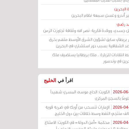
 البحرين
مير أندرو وغسل سمعة نظام البحرين
د رضي
ل جسدي، وولادة فكرية: نصر الله وثقافة تجاوزت الزمن
ر بريطاني سابق لشؤون الشرق الأوسط متهم بخرق
عد الشفافية بسبب دور استشاري في البحرين
 انتقادات للزيارة .. ملك بريطانيا يستضيف ملك
حرين في وندسور
اقرأ في
الخليج
الكويت: الحاج موسى المسري شهيداً
2026-06
ومًا بالسجن المركزي
الإمارات تنسحب من أوبك في ضربة قوية
2026-04
الف منتجي النفط وسط خلافات بين دول الخليج
محكمة «أمن الدولة» في الكويت: الامتناع
2026-04
عن معاقبة 109 مدونين وتبرئة 9 وحبس 18 متهماً