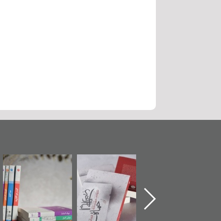
حماة الباب الأخير":
تصنيف موضوعي
"مرآة البحرين"
الإصدار الأول عن
للوثائق البريطانية
تصدر حصاد
اعتصام الدراز
يقدمه «مركز أوال»
الساحات 2019
وأحداث ساحة
في سلسلة من 5
الفداء لمركز أوال
كتب