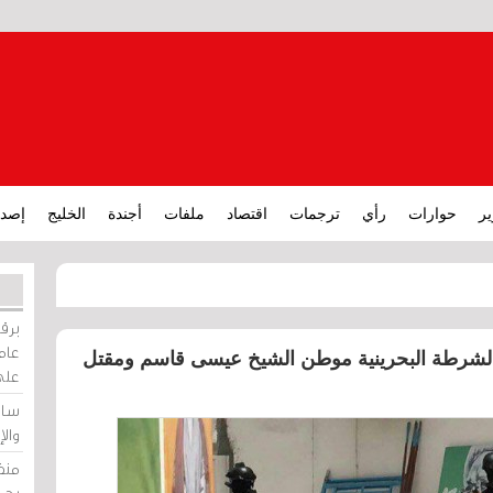
ير
حوارات
رأي
ترجمات
اقتصاد
ملفات
أجندة
الخليج
إصدا
برقي
عامة
الشرطة البحرينية موطن الشيخ عيسى قاسم ومقتل
على
ساو
وال
منظ
بحر