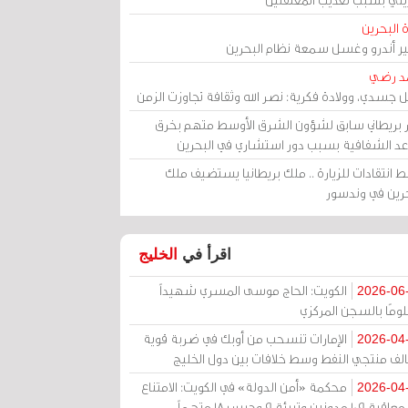
 البحرين
مير أندرو وغسل سمعة نظام البحرين
د رضي
ل جسدي، وولادة فكرية: نصر الله وثقافة تجاوزت الزمن
ر بريطاني سابق لشؤون الشرق الأوسط متهم بخرق
عد الشفافية بسبب دور استشاري في البحرين
 انتقادات للزيارة .. ملك بريطانيا يستضيف ملك
حرين في وندسور
اقرأ في
الخليج
الكويت: الحاج موسى المسري شهيداً
2026-06
ومًا بالسجن المركزي
الإمارات تنسحب من أوبك في ضربة قوية
2026-04
الف منتجي النفط وسط خلافات بين دول الخليج
محكمة «أمن الدولة» في الكويت: الامتناع
2026-04
عن معاقبة 109 مدونين وتبرئة 9 وحبس 18 متهماً