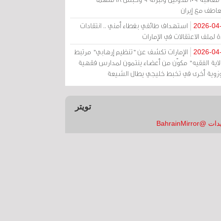
عاطف مع إيران
استهداف طائفي بغطاء أمني .. انتقادات
2026-04
 لملف الاعتقالات في الإمارات
الإمارات تكشف عن "تنظيم إرهابي" مرتبط
2026-04
ولاية الفقيه" مكوّن من أعضاء ينتمون لمدارس فقهية
زوية أخرى في تخبط خليجي يطال الشيعة
تويتر
 @BahrainMirror