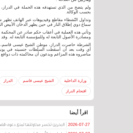
ولم يتضح من الذي تستهدفه هذه الحملة في الدراز،
بحسب الوكالة.
وتداول النّشطاء مقاطع وفيديوهات عبر الهاتف تظهر 
سماع دوي إطلاق النار في حين يظهر الدخان الأبيض الن
وتأتي هذه العملية في أعقاب حكم صادر عن المحكمة ي
ومصادرة الأصول التابعة له وللمؤسسة التابعة له. وقد
الشرطة حاصرت الدراز، موطن الشيخ عيسى قاسم، من
أي وقت بعد أن أسقطت السلطات جنسيته في يونيو/
مناصروه هذه المزاعم ويدعون أن محاكمته ذات دوافع 
وزارة الداخلية
الشيخ عيسى قاسم
الدراز
اقتحام الدراز
اقرأ أيضا
البحرين تخسر محاولتها لمنع دعوى قض
2026-07-27