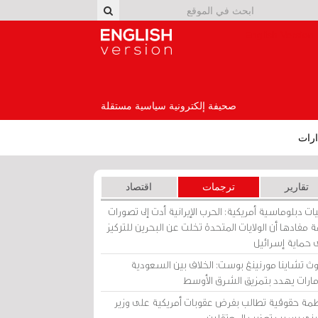
English Version
صحيفة إلكترونية سياسية مستقلة
رات
تقارير
ترجمات
اقتصاد
ات دبلوماسية أمريكية: الحرب الإيرانية أدت إلى تصورات
 مفادها أن الولايات المتحدة تخلت عن البحرين للتركيز
 حماية إسرائيل
ث تشاينا مورنينغ بوست: الخلاف بين السعودية
إمارات يهدد بتمزيق الشرق الأوسط
مة حقوقية تطالب بفرض عقوبات أمريكية على وزير
يني بسبب تعذيب المعتقلين