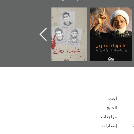
شهداء وطن
«جَوْ»: رواية
دعوة للضحك
إ
المعتقل جهاد
أجندة
الخليج
مراجعات
إصدارات