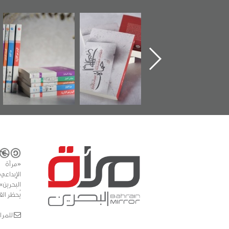
ماة الباب الأخير":
تصنيف موضوعي
"مرآة البحرين"
«
لإصدار الأول عن
للوثائق البريطانية
تصدر حصاد
اعتصام الدراز
يقدمه «مركز أوال»
الساحات 2019
ع
وأحداث ساحة
في سلسلة من 5
لفداء لمركز أوال
كتب
دراسات والتوثيق
«مرآة 
البحرين»
يُحظر الق
للمراسلات: ror.com