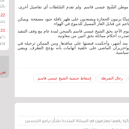
بالت
 موطن الشّيخ عيسى قاسم. ولم تقدم السّلطات أي تفاصيل أخرى،
-22
شبابًا يرمون الحجارة ويصعدون على ظهر ناقلة جنود مصفحة. ويمكن
حادة
اجم عن قنابل الغاز المسيل للدموع في الهواء.
-21
وم الأحد بحق الشيخ عيسى قاسم بالسجن لمدة عام مع وقف التنفيذ
 صدرت أحكام مماثلة بحق اثنين من معاونيه.
بـ"
وحو
ذ أشهر، وأحكمت قبضتها على منافذها. ومن الممكن ترحيله في
حزيران الماضي على خلفية اتهامات بأنه يؤجج التطرف. وينفي
سياسية.
تغريدات
رجال الشرطة
إسقاط جنسية الشيخ عيسى قاسم
ائية رفعها معارضون في المملكة المتحدة بشأن برامج التجسس