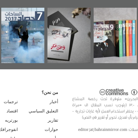
وطن عكر» رواية
حصاد 2017
عاشوراء البحرين...
جديدة لمعتقل
ويكيليكس السفارة
سكري تصدر عن
الأمريكية
«مرآة البحرين»
من نحن؟
البحرين» متوفرة تحت رخصة المشاع
أخبار
ترجمات
الإبداعي، 3.0 (يتوجب نسب المقال الى «مراة
 - يحظر استخدام العمل لأية غايات تجارية -
التعليق السياسي
اقتصاد
يام بأي تعديل، تحوير أو تغيير في النص)
تقارير
بورتريه
editor [at] bahrainmir
حوارات
انفوجرافك