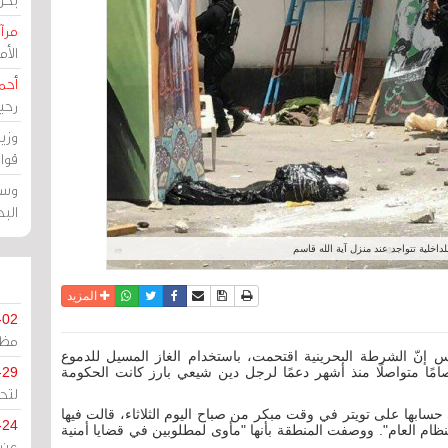
مرآة
الأ
أحم
رحي
وزي
قوا
وسط
الب
داخلية تتواجد عند منزل آية الله قاسم
نسخة للطباعة
حفظ الموضوع
فيسبوك
تويتر
أرسل الى صديق
واتساب
المزيد
-02
مظل
س إنّ الشرطة البحرينية اقتحمت، باستخدام الغاز المسيل للدموع
امًا متواصلًا منذ أشهر دعمًا لرجل دين شيعي بارز كانت الحكومة
-29
لتح
سابها على تويتر في وقت مبكر من صباح اليوم الثلاثاء، قالت فيها
-24
نظام العام". ووصفت المنطقة بأنها "مأوى لمطلوبين في قضايا أمنية