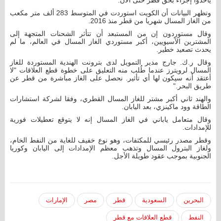
وتظهر البيانات أن الكويت استوردت في المتوسط 283 ألف متر مكعب
من الغاز المسال شهريا من قطر منذ 2016.
وقال مستوردون إن من المستبعد أن تتأثر الشحنات المتجهة إلى
المشترين الآسيويين، أكبر مستوردي الغاز المسال في العالم، ما لم
يحدث تصعيد خطير.
وقال ر.ك. جارج مدير التمويل لدى بترونت الهندية المستوردة للغاز
المسال لرويترز عندما طُلب منه التعليق على خطوة قطع العلاقات "لا
أعتقد أنه سيكون لها أي تأثير. نحصل على الغاز مباشرة من قطر عن
طريق البحر."
والهند ثاني أكبر مشتر للغاز المسال القطري، وفقا لشركة استشارات
الطاقة وود ماكينزي، بعد اليابان.
وقال متعامل ياباني في الغاز المسال إنه لا يتوقع تعطيلات فورية
للإمدادات.
وقطر مصدر رئيسي للمكثفات، وهو نوع خفيف للغاية من النفط الخام،
ولغاز البترول المسال وتذهب معظم الإمدادات إلى اليابان وكوريا
الجنوبية بموجب عقود طويلة الأجل.
البحرين
السعودية
قطر
مصر
الإمارات
النفط
قطع العلاقات مع قطر