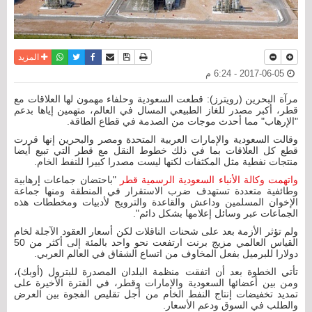
نسخة للطباعة
حفظ الموضوع
فيسبوك
تويتر
أرسل الى صديق
واتساب
المزيد
2017-06-05 - 6:24 م
مرآة البحرين (رويترز): قطعت السعودية وحلفاء مهمون لها العلاقات مع
قطر، أكبر مصدر للغاز الطبيعي المسال في العالم، متهمين إياها بدعم
"الإرهاب" مما أحدث موجات من الصدمة في قطاع الطاقة.
وقالت السعودية والإمارات العربية المتحدة ومصر والبحرين إنها قررت
قطع كل العلاقات بما في ذلك خطوط النقل مع قطر التي تبيع أيضا
منتجات نفطية مثل المكثفات لكنها ليست مصدرا كبيرا للنفط الخام.
واتهمت وكالة الأنباء السعودية الرسمية قطر
"باحتضان جماعات إرهابية
وطائفية متعددة تستهدف ضرب الاستقرار في المنطقة ومنها جماعة
الإخوان المسلمين وداعش والقاعدة والترويج لأدبيات ومخططات هذه
الجماعات عبر وسائل إعلامها بشكل دائم".
ولم تؤثر الأزمة بعد على شحنات الناقلات لكن أسعار العقود الآجلة لخام
القياس العالمي مزيج برنت ارتفعت نحو واحد بالمئة إلى أكثر من 50
دولارا للبرميل بفعل المخاوف من اتساع الشقاق في العالم العربي.
تأتي الخطوة بعد أن اتفقت منظمة البلدان المصدرة للبترول (أوبك)،
ومن بين أعضائها السعودية والإمارات وقطر، في الفترة الأخيرة على
تمديد تخفيضات إنتاج النفط الخام من أجل تقليص الفجوة بين العرض
والطلب في السوق ودعم الأسعار.