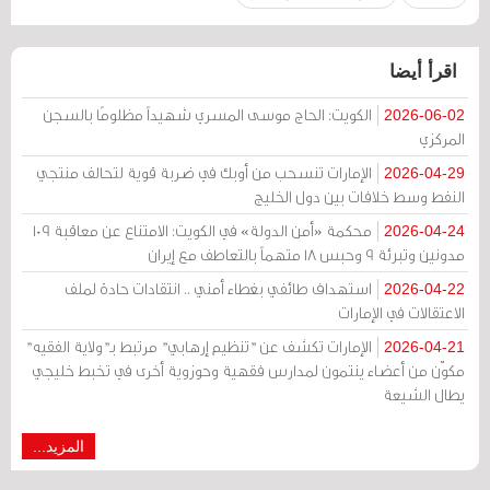
اقرأ أيضا
الكويت: الحاج موسى المسري شهيداً مظلومًا بالسجن
2026-06-02
المركزي
الإمارات تنسحب من أوبك في ضربة قوية لتحالف منتجي
2026-04-29
النفط وسط خلافات بين دول الخليج
محكمة «أمن الدولة» في الكويت: الامتناع عن معاقبة 109
2026-04-24
مدونين وتبرئة 9 وحبس 18 متهماً بالتعاطف مع إيران
استهداف طائفي بغطاء أمني .. انتقادات حادة لملف
2026-04-22
الاعتقالات في الإمارات
الإمارات تكشف عن "تنظيم إرهابي" مرتبط بـ"ولاية الفقيه"
2026-04-21
مكوّن من أعضاء ينتمون لمدارس فقهية وحوزوية أخرى في تخبط خليجي
يطال الشيعة
المزيد...