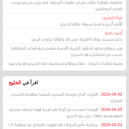
منظمة حقوقية تطالب بفرض عقوبات أمريكية على وزير بحريني بسبب
تعذيب المعتقلين
مرآة البحرين
الأمير أندرو وغسل سمعة نظام البحرين
أحمد رضي
رحيل جسدي، وولادة فكرية: نصر الله وثقافة تجاوزت الزمن
وزير بريطاني سابق لشؤون الشرق الأوسط متهم بخرق قواعد الشفافية
بسبب دور استشاري في البحرين
وسط انتقادات للزيارة .. ملك بريطانيا يستضيف ملك البحرين في وندسور
اقرأ في
الخليج
الكويت: الحاج موسى المسري شهيداً مظلومًا بالسجن
2026-06-02
المركزي
الإمارات تنسحب من أوبك في ضربة قوية لتحالف منتجي
2026-04-29
النفط وسط خلافات بين دول الخليج
محكمة «أمن الدولة» في الكويت: الامتناع عن معاقبة 109
2026-04-24