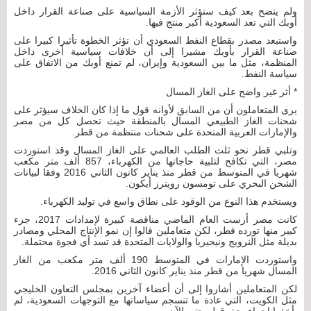
ولم يتضح بعد كيف ستؤثر الأزمة السياسية على صناعة القرار داخل
أوبك التي تعد السعودية أكبر منتج فيها.
واستبعد مصدر بقطاع النفط السعودي أن تؤثر الخطوة تأثيرا كبيرا على
صناعة القرار بأوبك مشيرا إلى أن خلافات سياسية أخرى داخل
المنظمة، مثل ما بين السعودية وإيران، لم تمنع أوبك من الاتفاق على
سياسة النفط.
* أثر غير واضح على الغاز المسال
يرى المتعاملون أن من السابق لأوانه قول ما إذا كان الخلاف سيؤثر على
شحنات الغاز الطبيعي المسال بالمنطقة حيث تحصل كل من مصر
والإمارات العربية المتحدة على شحنات منتظمة من قطر.
وتلبي قطر نحو ثلث الطلب العالمي على الغاز المسال وقد استوردت
مصر، التي تكافح لتلبية حاجاتها من الكهرباء، 857 ألف متر مكعب
شهريا في المتوسط من قطر منذ يناير كانون الثاني 2016 وفقا لبيانات
الشحن البحري على تومسون رويترز أيكون.
ويستخدم هذا النوع من الوقود على نطاق واسع في توليد الكهرباء.
كانت مصر أرست العام الماضي مناقصة كبيرة لإمدادات 2017، جزء
كبير منها تورده قطر، لكن متعاملين قالوا إن نمو الإنتاج المحلي ومصادر
بديلة مثل النرويج ونيجيريا والولايات المتحدة قد تسد أي فجوة محتملة.
واستوردت الإمارات في المتوسط 190 ألف متر مكعب من الغاز
المسال شهريا من قطر منذ يناير كانون الثاني 2016.
لكن المتعاملين أشاروا إلى أن أعضاء آخرين بمجلس التعاون الخليجي
مثل الكويت، التي عادة ما تنسجم سياساتها مع التوجهات السعودية، لم
يأخذوا إجراء بحق قطر حتى الآن.