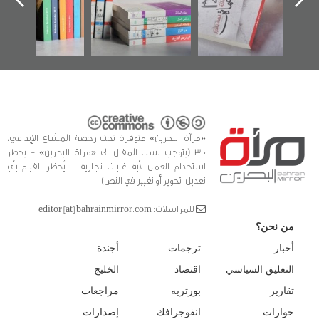
الفداء لمركز أوال
كتب
للدراسات والتوثيق
«مرآة البحرين» متوفرة تحت رخصة المشاع الإبداعي،
3.0 (يتوجب نسب المقال الى «مراة البحرين» - يحظر
استخدام العمل لأية غايات تجارية - يُحظر القيام بأي
تعديل، تحوير أو تغيير في النص)
للمراسلات: editor [at] bahrainmirror.com
من نحن؟
أخبار
ترجمات
أجندة
التعليق السياسي
اقتصاد
الخليج
تقارير
بورتريه
مراجعات
حوارات
انفوجرافك
إصدارات