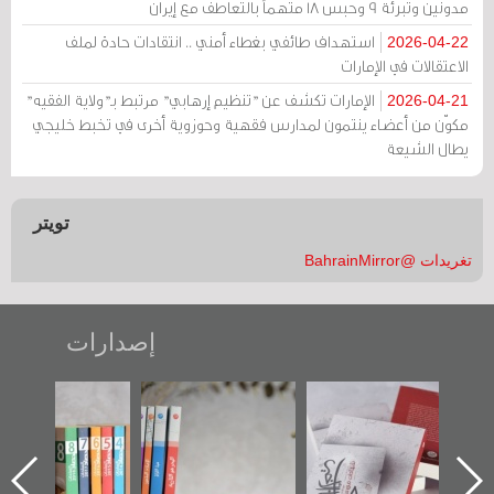
مدونين وتبرئة 9 وحبس 18 متهماً بالتعاطف مع إيران
استهداف طائفي بغطاء أمني .. انتقادات حادة لملف
2026-04-22
الاعتقالات في الإمارات
الإمارات تكشف عن "تنظيم إرهابي" مرتبط بـ"ولاية الفقيه"
2026-04-21
مكوّن من أعضاء ينتمون لمدارس فقهية وحوزوية أخرى في تخبط خليجي
يطال الشيعة
تويتر
تغريدات @BahrainMirror
إصدارات
"حماة الباب الأخير":
تصنيف موضوعي
"مرآة البحرين"
الإصدار الأول عن
للوثائق البريطانية
تصدر حصاد
اعتصام الدراز
يقدمه «مركز أوال»
الساحات 2019
ه
وأحداث ساحة
في سلسلة من 5