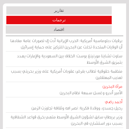
تقارير
ترجمات
اقتصاد
برقيات دبلوماسية أمريكية: الحرب الإيرانية أدت إلى تصورات عامة مفادها
أن الولايات المتحدة تخلت عن البحرين للتركيز على حماية إسرائيل
ساوث تشاينا مورنينغ بوست: الخلاف بين السعودية والإمارات يهدد
بتمزيق الشرق الأوسط
منظمة حقوقية تطالب بفرض عقوبات أمريكية على وزير بحريني بسبب
تعذيب المعتقلين
مرآة البحرين
الأمير أندرو وغسل سمعة نظام البحرين
أحمد رضي
رحيل جسدي، وولادة فكرية: نصر الله وثقافة تجاوزت الزمن
وزير بريطاني سابق لشؤون الشرق الأوسط متهم بخرق قواعد الشفافية
بسبب دور استشاري في البحرين