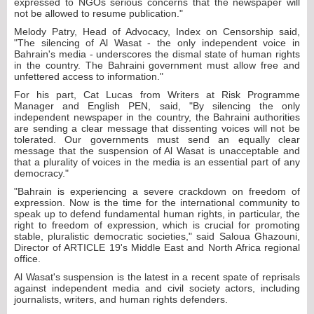
expressed to NGOs serious concerns that the newspaper will
not be allowed to resume publication."
Melody Patry, Head of Advocacy, Index on Censorship said,
"The silencing of Al Wasat - the only independent voice in
Bahrain's media - underscores the dismal state of human rights
in the country. The Bahraini government must allow free and
unfettered access to information."
For his part, Cat Lucas from Writers at Risk Programme
Manager and English PEN, said, "By silencing the only
independent newspaper in the country, the Bahraini authorities
are sending a clear message that dissenting voices will not be
tolerated. Our governments must send an equally clear
message that the suspension of Al Wasat is unacceptable and
that a plurality of voices in the media is an essential part of any
democracy."
"Bahrain is experiencing a severe crackdown on freedom of
expression. Now is the time for the international community to
speak up to defend fundamental human rights, in particular, the
right to freedom of expression, which is crucial for promoting
stable, pluralistic democratic societies," said Saloua Ghazouni,
Director of ARTICLE 19's Middle East and North Africa regional
office.
Al Wasat's suspension is the latest in a recent spate of reprisals
against independent media and civil society actors, including
journalists, writers, and human rights defenders.