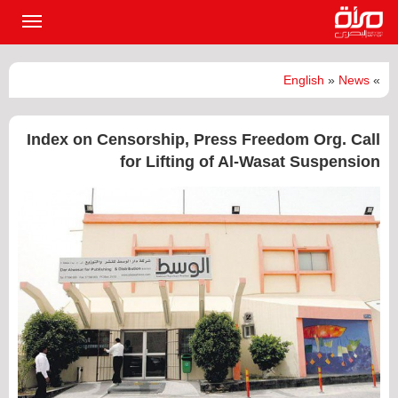
القائمة
الرئيسي
English
»
News
»
Index on Censorship, Press Freedom Org. Call
for Lifting of Al-Wasat Suspension