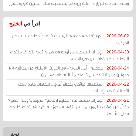
وسط انتقادات للزيارة .. ملك بريطانيا يستضيف ملك البحرين في وندسور
اقرأ في
الخليج
الكويت: الحاج موسى المسري شهيداً مظلومًا بالسجن
2026-06-02
المركزي
الإمارات تنسحب من أوبك في ضربة قوية لتحالف منتجي
2026-04-29
النفط وسط خلافات بين دول الخليج
محكمة «أمن الدولة» في الكويت: الامتناع عن معاقبة 109
2026-04-24
مدونين وتبرئة 9 وحبس 18 متهماً بالتعاطف مع إيران
استهداف طائفي بغطاء أمني .. انتقادات حادة لملف
2026-04-22
الاعتقالات في الإمارات
الإمارات تكشف عن "تنظيم إرهابي" مرتبط بـ"ولاية الفقيه"
2026-04-21
مكوّن من أعضاء ينتمون لمدارس فقهية وحوزوية أخرى في تخبط خليجي
يطال الشيعة
تويتر