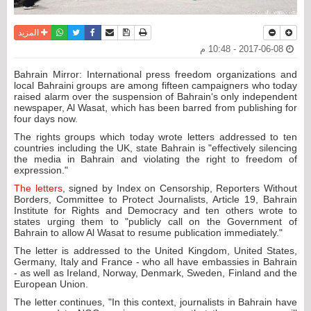
نسخة للطباعة
حفظ الموضوع
فيسبوك
تويتر
أرسل الى صديق
واتساب
المزيد
2017-06-08 - 10:48 م
Bahrain Mirror: International press freedom organizations and
local Bahraini groups are among fifteen campaigners who today
raised alarm over the suspension of Bahrain‘s only independent
newspaper, Al Wasat, which has been barred from publishing for
four days now.
The rights groups which today wrote letters addressed to ten
countries including the UK, state Bahrain is "effectively silencing
the media in Bahrain and violating the right to freedom of
expression."
The letters
, signed by Index on Censorship, Reporters Without
Borders, Committee to Protect Journalists, Article 19, Bahrain
Institute for Rights and Democracy and ten others wrote to
states urging them to "publicly call on the Government of
Bahrain to allow Al Wasat to resume publication immediately."
The letter is addressed to the United Kingdom, United States,
Germany, Italy and France - who all have embassies in Bahrain
- as well as Ireland, Norway, Denmark, Sweden, Finland and the
European Union.
The letter continues, "In this context, journalists in Bahrain have