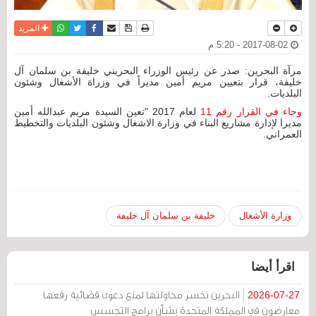
نسخة للطباعة
حفظ الموضوع
فيسبوك
تويتر
أرسل الى صديق
واتساب
المزيد
2017-08-02 - 5:20 م
مرآة البحرين: صدر عن رئيس الوزراء البحريني خليفة بن سلمان آل
خليفة، قرار بتعيين مريم أمين مديراً في وزراة الأشغال وشئون
البلديات.
وجاء في القرار رقم 11
لعام 2017 "تعين السيدة مريم عبدالله أمين
مديرا لإدارة مشاريع البناء في وزارة الاشغال وشئون البلديات والتخطيط
العمراني.
وزارة الأشغال
خليفة بن سلمان آل خليفة
اقرأ أيضا
البحرين تخسر محاولتها لمنع دعوى قضائية رفعها
2026-07-27
معارضون في المملكة المتحدة بشأن برامج التجسس