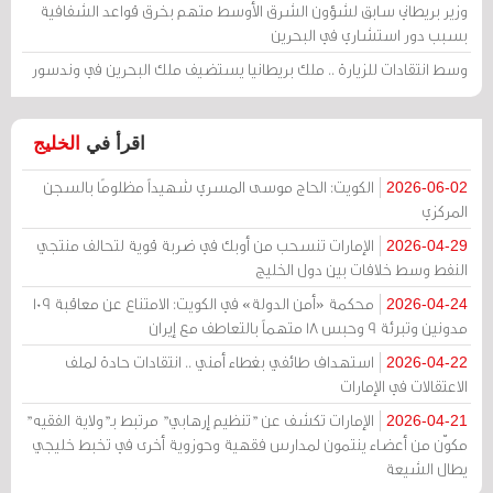
وزير بريطاني سابق لشؤون الشرق الأوسط متهم بخرق قواعد الشفافية
بسبب دور استشاري في البحرين
وسط انتقادات للزيارة .. ملك بريطانيا يستضيف ملك البحرين في وندسور
اقرأ في
الخليج
الكويت: الحاج موسى المسري شهيداً مظلومًا بالسجن
2026-06-02
المركزي
الإمارات تنسحب من أوبك في ضربة قوية لتحالف منتجي
2026-04-29
النفط وسط خلافات بين دول الخليج
محكمة «أمن الدولة» في الكويت: الامتناع عن معاقبة 109
2026-04-24
مدونين وتبرئة 9 وحبس 18 متهماً بالتعاطف مع إيران
استهداف طائفي بغطاء أمني .. انتقادات حادة لملف
2026-04-22
الاعتقالات في الإمارات
الإمارات تكشف عن "تنظيم إرهابي" مرتبط بـ"ولاية الفقيه"
2026-04-21
مكوّن من أعضاء ينتمون لمدارس فقهية وحوزوية أخرى في تخبط خليجي
يطال الشيعة