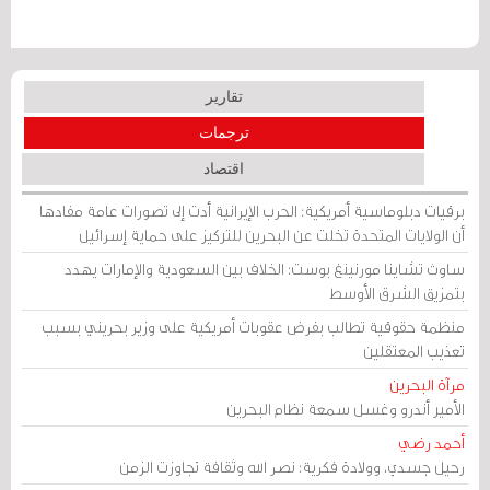
تقارير
ترجمات
اقتصاد
برقيات دبلوماسية أمريكية: الحرب الإيرانية أدت إلى تصورات عامة مفادها
أن الولايات المتحدة تخلت عن البحرين للتركيز على حماية إسرائيل
ساوث تشاينا مورنينغ بوست: الخلاف بين السعودية والإمارات يهدد
بتمزيق الشرق الأوسط
منظمة حقوقية تطالب بفرض عقوبات أمريكية على وزير بحريني بسبب
تعذيب المعتقلين
مرآة البحرين
الأمير أندرو وغسل سمعة نظام البحرين
أحمد رضي
رحيل جسدي، وولادة فكرية: نصر الله وثقافة تجاوزت الزمن