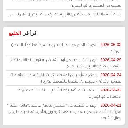
بسبب دور استشاري في البحرين
وسط انتقادات للزيارة .. ملك بريطانيا يستضيف ملك البحرين في وندسور
اقرأ في
الخليج
الكويت: الحاج موسى المسري شهيداً مظلومًا بالسجن
2026-06-02
المركزي
الإمارات تنسحب من أوبك في ضربة قوية لتحالف منتجي
2026-04-29
النفط وسط خلافات بين دول الخليج
محكمة «أمن الدولة» في الكويت: الامتناع عن معاقبة 109
2026-04-24
مدونين وتبرئة 9 وحبس 18 متهماً بالتعاطف مع إيران
استهداف طائفي بغطاء أمني .. انتقادات حادة لملف
2026-04-22
الاعتقالات في الإمارات
الإمارات تكشف عن "تنظيم إرهابي" مرتبط بـ"ولاية الفقيه"
2026-04-21
مكوّن من أعضاء ينتمون لمدارس فقهية وحوزوية أخرى في تخبط خليجي
يطال الشيعة