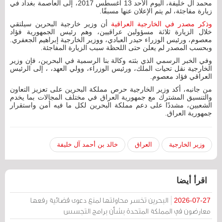
محمد آل خليفة، اليوم الأحد 13 أغسطس 2017، إلى العاصمة بغداد في
زيارة مفاجئة، لم يتم الإعلان عنها مسبقًا‎.
وذكر مصدر في الخارجية العراقية
أن وزير خارجية البحرين سيلتقي
خلال الزيارة ثلاثة مسؤولين عراقيين، وهم رئيس الجمهورية فؤاد
معصوم، ورئيس الوزراء حيدر العبادي، ووزير الخارجية إبراهيم الجعفري.
وبحسب المصدر لم يعلن حتى اللحظة سبب الزيارة المفاجئة.
وفي الخبر الرسمي الذي بثته وكالة بنا الرسمية في البحرين، فإن وزير
الخارجية نقل تحيات الملك، ورئيس الوزراء، وولي العهد، ، إلى الرئيس
العراقي فؤاد معصوم.
من جانبه، أكد وزير الخارجية حرص مملكة البحرين على تعزيز التعاون
والتنسيق المشترك مع جمهورية العراق في مختلف المجالات بما يخدم
الشعبين، مشددًا على دعم مملكة البحرين لكل ما فيه أمن واستقرار
جمهورية العراق.
وزير الخارجية
العراق
خالد بن أحمد آل خليفة
اقرأ أيضا
البحرين تخسر محاولتها لمنع دعوى قضائية رفعها
2026-07-27
معارضون في المملكة المتحدة بشأن برامج التجسس