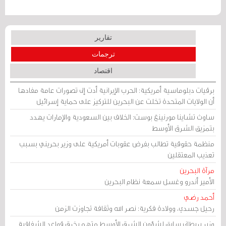
تقارير
ترجمات
اقتصاد
برقيات دبلوماسية أمريكية: الحرب الإيرانية أدت إلى تصورات عامة مفادها
أن الولايات المتحدة تخلت عن البحرين للتركيز على حماية إسرائيل
ساوث تشاينا مورنينغ بوست: الخلاف بين السعودية والإمارات يهدد
بتمزيق الشرق الأوسط
منظمة حقوقية تطالب بفرض عقوبات أمريكية على وزير بحريني بسبب
تعذيب المعتقلين
مرآة البحرين
الأمير أندرو وغسل سمعة نظام البحرين
أحمد رضي
رحيل جسدي، وولادة فكرية: نصر الله وثقافة تجاوزت الزمن
وزير بريطاني سابق لشؤون الشرق الأوسط متهم بخرق قواعد الشفافية