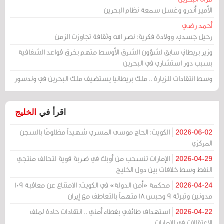
الأمير أندرو وغسل سمعة نظام البحرين
أحمد رضي
رحيل جسدي، وولادة فكرية: نصر الله وثقافة تجاوزت الزمن
وزير بريطاني سابق لشؤون الشرق الأوسط متهم بخرق قواعد الشفافية
بسبب دور استشاري في البحرين
وسط انتقادات للزيارة .. ملك بريطانيا يستضيف ملك البحرين في وندسور
اقرأ في
الخليج
الكويت: الحاج موسى المسري شهيداً مظلومًا بالسجن
2026-06-02
المركزي
الإمارات تنسحب من أوبك في ضربة قوية لتحالف منتجي
2026-04-29
النفط وسط خلافات بين دول الخليج
محكمة «أمن الدولة» في الكويت: الامتناع عن معاقبة 109
2026-04-24
مدونين وتبرئة 9 وحبس 18 متهماً بالتعاطف مع إيران
استهداف طائفي بغطاء أمني .. انتقادات حادة لملف
2026-04-22
الاعتقالات في الإمارات