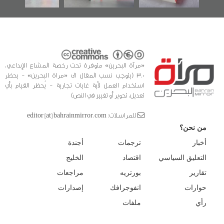
«مرآة البحرين» متوفرة تحت رخصة المشاع الإبداعي،
3.0 (يتوجب نسب المقال الى «مراة البحرين» - يحظر
استخدام العمل لأية غايات تجارية - يُحظر القيام بأي
تعديل، تحوير أو تغيير في النص)
للمراسلات: editor [at] bahrainmirror.com
من نحن؟
أخبار
ترجمات
أجندة
التعليق السياسي
اقتصاد
الخليج
تقارير
بورتريه
مراجعات
حوارات
انفوجرافك
إصدارات
رأي
ملفات