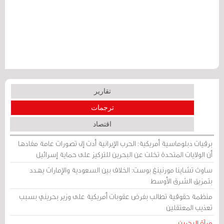
تقارير
ترجمات
اقتصاد
برقيات دبلوماسية أمريكية: الحرب الإيرانية أدت إلى تصورات عامة مفادها
أن الولايات المتحدة تخلت عن البحرين للتركيز على حماية إسرائيل
ساوث تشاينا مورنينغ بوست: الخلاف بين السعودية والإمارات يهدد
بتمزيق الشرق الأوسط
منظمة حقوقية تطالب بفرض عقوبات أمريكية على وزير بحريني بسبب
تعذيب المعتقلين
مرآة البحرين