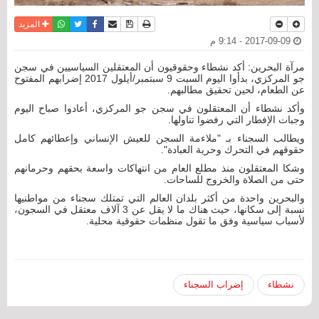
نسخة للطباعة
حفظ الموضوع
فيسبوك
تويتر
أرسل الى صديق
واتساب
المزيد
2017-09-09 - 9:14 م
مرآة البحرين: أكد نشطاء وحقوقيون أن المعتقلين السياسيين في سجن
جو المركزي، بدأوا اليوم السبت 9 سبتمبر/أيلول 2017 إضرابهم المفتوح
عن الطعام، لحين تحقيق مطالبهم.
وأكد نشطاء أن المعتقلون في سجن جو المركزي، أعادوا صباح اليوم
وجبات الإفطار التي رفضوا تناولها.
ويطالب السجناء بـ "ملاءمة السجن للعيش الإنساني وإعطائهم كامل
حقوقهم في التحرك وحرية العبادة".
وشكا المعتقلون منذ مطلع العام من انتهاكات واسعة بحقهم وحرمانهم
حتى من الصلاة والخروج للساحات.
والبحرين واحدة من أكثر بلدان العالم التي تمتلك سجناء من مواطنيها
نسبة إلى سكانها، حيث هناك ما لا يقل عن 3 آلاف معتقل في السجون،
لأسباب سياسية وفق ما تقول منظمات حقوقية محلية.
نشطاء
إضراب السجناء