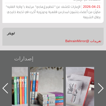
الإمارات تكشف عن "تنظيم إرهابي" مرتبط بـ"ولاية الفقيه"
2026-04-21
مكوّن من أعضاء ينتمون لمدارس فقهية وحوزوية أخرى في تخبط خليجي
يطال الشيعة
تويتر
تغريدات @BahrainMirror
إصدارات
"حماة الباب الأخير":
تصنيف موضوعي
"مرآة البحرين"
الإصدار الأول عن
للوثائق البريطانية
تصدر حصاد
اعتصام الدراز
يقدمه «مركز أوال»
الساحات 2019
ه
وأحداث ساحة
في سلسلة من 5
الفداء لمركز أوال
كتب
للدراسات والتوثيق