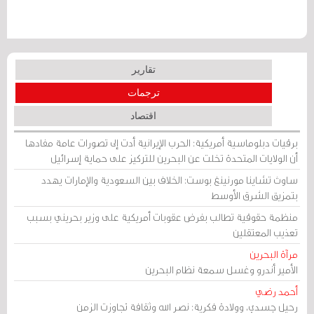
تقارير
ترجمات
اقتصاد
برقيات دبلوماسية أمريكية: الحرب الإيرانية أدت إلى تصورات عامة مفادها
أن الولايات المتحدة تخلت عن البحرين للتركيز على حماية إسرائيل
ساوث تشاينا مورنينغ بوست: الخلاف بين السعودية والإمارات يهدد
بتمزيق الشرق الأوسط
منظمة حقوقية تطالب بفرض عقوبات أمريكية على وزير بحريني بسبب
تعذيب المعتقلين
مرآة البحرين
الأمير أندرو وغسل سمعة نظام البحرين
أحمد رضي
رحيل جسدي، وولادة فكرية: نصر الله وثقافة تجاوزت الزمن