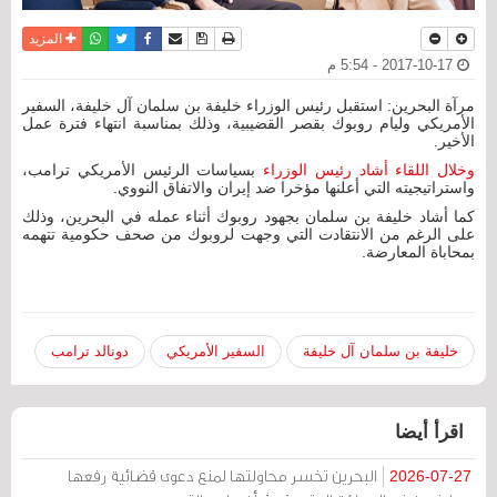
نسخة للطباعة
حفظ الموضوع
فيسبوك
تويتر
أرسل الى صديق
واتساب
المزيد
2017-10-17 - 5:54 م
مرآة البحرين: استقبل رئيس الوزراء خليفة بن سلمان آل خليفة، السفير
الأمريكي وليام روبوك بقصر القضيبية، وذلك بمناسبة انتهاء فترة عمل
الأخير.
وخلال اللقاء أشاد رئيس الوزراء
بسياسات الرئيس الأمريكي ترامب،
واستراتيجيته التي أعلنها مؤخرا ضد إيران والاتفاق النووي.
كما أشاد خليفة بن سلمان بجهود روبوك أثناء عمله في البحرين، وذلك
على الرغم من الانتقادت التي وجهت لروبوك من صحف حكومية تتهمه
بمحاباة المعارضة.
خليفة بن سلمان آل خليفة
السفير الأمريكي
دونالد ترامب
اقرأ أيضا
البحرين تخسر محاولتها لمنع دعوى قضائية رفعها
2026-07-27