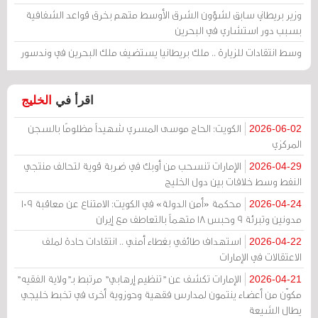
وزير بريطاني سابق لشؤون الشرق الأوسط متهم بخرق قواعد الشفافية
بسبب دور استشاري في البحرين
وسط انتقادات للزيارة .. ملك بريطانيا يستضيف ملك البحرين في وندسور
اقرأ في
الخليج
الكويت: الحاج موسى المسري شهيداً مظلومًا بالسجن
2026-06-02
المركزي
الإمارات تنسحب من أوبك في ضربة قوية لتحالف منتجي
2026-04-29
النفط وسط خلافات بين دول الخليج
محكمة «أمن الدولة» في الكويت: الامتناع عن معاقبة 109
2026-04-24
مدونين وتبرئة 9 وحبس 18 متهماً بالتعاطف مع إيران
استهداف طائفي بغطاء أمني .. انتقادات حادة لملف
2026-04-22
الاعتقالات في الإمارات
الإمارات تكشف عن "تنظيم إرهابي" مرتبط بـ"ولاية الفقيه"
2026-04-21
مكوّن من أعضاء ينتمون لمدارس فقهية وحوزوية أخرى في تخبط خليجي
يطال الشيعة