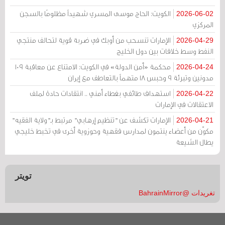
الكويت: الحاج موسى المسري شهيداً مظلومًا بالسجن
2026-06-02
المركزي
الإمارات تنسحب من أوبك في ضربة قوية لتحالف منتجي
2026-04-29
النفط وسط خلافات بين دول الخليج
محكمة «أمن الدولة» في الكويت: الامتناع عن معاقبة 109
2026-04-24
مدونين وتبرئة 9 وحبس 18 متهماً بالتعاطف مع إيران
استهداف طائفي بغطاء أمني .. انتقادات حادة لملف
2026-04-22
الاعتقالات في الإمارات
الإمارات تكشف عن "تنظيم إرهابي" مرتبط بـ"ولاية الفقيه"
2026-04-21
مكوّن من أعضاء ينتمون لمدارس فقهية وحوزوية أخرى في تخبط خليجي
يطال الشيعة
تويتر
تغريدات @BahrainMirror