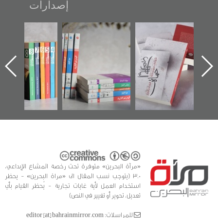
إصدارات
"حماة الباب الأخير":
تصنيف موضوعي
"مرآة البحرين"
الإصدار الأول عن
للوثائق البريطانية
تصدر حصاد
اعتصام الدراز
يقدمه «مركز أوال»
الساحات 2019
وأحداث ساحة
في سلسلة من 5
الفداء لمركز أوال
كتب
للدراسات والتوثيق
«مرآة البحرين» متوفرة تحت رخصة المشاع الإبداعي،
3.0 (يتوجب نسب المقال الى «مراة البحرين» - يحظر
استخدام العمل لأية غايات تجارية - يُحظر القيام بأي
تعديل، تحوير أو تغيير في النص)
للمراسلات: editor [at] bahrainmirror.com