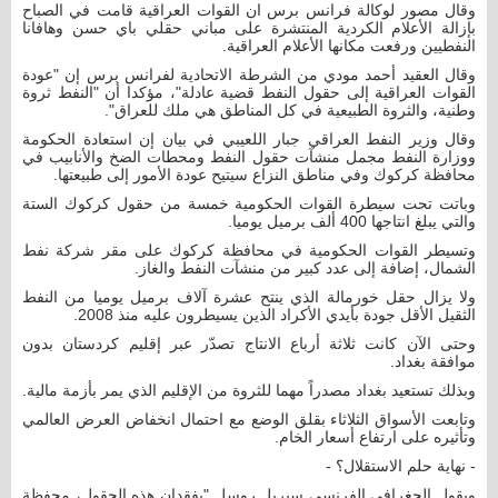
وقال مصور لوكالة فرانس برس ان القوات العراقية قامت في الصباح
بإزالة الأعلام الكردية المنتشرة على مباني حقلي باي حسن وهافانا
النفطيين ورفعت مكانها الأعلام العراقية.
وقال العقيد أحمد مودي من الشرطة الاتحادية لفرانس برس إن "عودة
القوات العراقية إلى حقول النفط قضية عادلة"، مؤكدا أن "النفط ثروة
وطنية، والثروة الطبيعية في كل المناطق هي ملك للعراق".
وقال وزير النفط العراقي جبار اللعيبي في بيان إن استعادة الحكومة
ووزارة النفط مجمل منشآت حقول النفط ومحطات الضخ والأنابيب في
محافظة كركوك وفي مناطق النزاع سيتيح عودة الأمور إلى طبيعتها.
وباتت تحت سيطرة القوات الحكومية خمسة من حقول كركوك الستة
والتي يبلغ انتاجها 400 ألف برميل يوميا.
وتسيطر القوات الحكومية في محافظة كركوك على مقر شركة نفط
الشمال، إضافة إلى عدد كبير من منشآت النفط والغاز.
ولا يزال حقل خورمالة الذي ينتح عشرة آلاف برميل يوميا من النفط
الثقيل الأقل جودة بأيدي الأكراد الذين يسيطرون عليه منذ 2008.
وحتى الآن كانت ثلاثة أرباع الانتاج تصدّر عبر إقليم كردستان بدون
موافقة بغداد.
وبذلك تستعيد بغداد مصدراً مهما للثروة من الإقليم الذي يمر بأزمة مالية.
وتابعت الأسواق الثلاثاء بقلق الوضع مع احتمال انخفاض العرض العالمي
وتأثيره على ارتفاع أسعار الخام.
- نهاية حلم الاستقلال؟ -
ويقول الجغرافي الفرنسي سيريل روسل "بفقدان هذه الحقول، محفظة