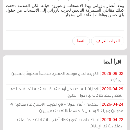
وندد أنصار بازراني بهذا الانسحاب واعتبروه خيانة. لكن الصدمة دفعت
كذلك مقاتلي البشمركة التابعين لحزب بارزاني إلى الانسحاب من حقول
باي حسن وهافانا، إضافة الى سنجار.
القوات العراقية
النفط
اقرأ أيضا
الكويت: الحاج موسى المسري شهيداً مظلومًا بالسجن
2026-06-02
المركزي
الإمارات تنسحب من أوبك في ضربة قوية لتحالف منتجي
2026-04-29
النفط وسط خلافات بين دول الخليج
محكمة «أمن الدولة» في الكويت: الامتناع عن معاقبة 109
2026-04-24
مدونين وتبرئة 9 وحبس 18 متهماً بالتعاطف مع إيران
استهداف طائفي بغطاء أمني .. انتقادات حادة لملف
2026-04-22
الاعتقالات في الإمارات