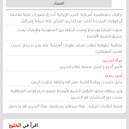
اقتصاد
برقيات دبلوماسية أمريكية: الحرب الإيرانية أدت إلى تصورات عامة مفادها
أن الولايات المتحدة تخلت عن البحرين للتركيز على حماية إسرائيل
ساوث تشاينا مورنينغ بوست: الخلاف بين السعودية والإمارات يهدد
بتمزيق الشرق الأوسط
منظمة حقوقية تطالب بفرض عقوبات أمريكية على وزير بحريني بسبب
تعذيب المعتقلين
مرآة البحرين
الأمير أندرو وغسل سمعة نظام البحرين
أحمد رضي
رحيل جسدي، وولادة فكرية: نصر الله وثقافة تجاوزت الزمن
وزير بريطاني سابق لشؤون الشرق الأوسط متهم بخرق قواعد الشفافية
بسبب دور استشاري في البحرين
وسط انتقادات للزيارة .. ملك بريطانيا يستضيف ملك البحرين في وندسور
اقرأ في
الخليج