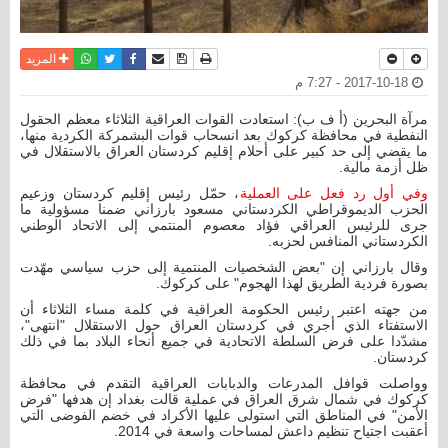
نسخة للطباعة
حفظ الموضوع
فيسبوك
تويتر
أرسل الى صديق
واتساب
المزيد
2017-10-18 - 7:27 م
مرآة البحرين (أ ف ب): استعادت القوات العراقية الثلاثاء معظم الحقول
النفطية في محافظة كركوك بعد انسحاب قوات البشمركة الكردية منها،
ما يقضي إلى حد كبير على أحلام إقليم كردستان العراق بالاستقلال في
ظل أزمة مالية.
وفي أول رد فعل على العملية
، حمّل رئيس إقليم كردستان وزعيم
الحزب الديموقراطي الكردستاني مسعود بارزاني ضمنا مسؤولية ما
جرى للرئيس العراقي فؤاد معصوم المنتمي إلى الاتحاد الوطني
الكردستاني المنافس لحزبه.
وقال بارزاني إن "بعض الشخصيات المنتمية إلى حزب سياسي مهّدت
بصورة فردية الطريق لهذا الهجوم" على كركوك.
من جهته اعتبر رئيس الحكومة العراقية في كلمة مساء الثلاثاء أن
الاستفتاء الذي أجري في كردستان العراق حول الاستقلال "انتهى"،
مشدّدا على فرض السلطة الاتحادية في جميع أنحاء البلاد بما في ذلك
كردستان.
وواصلت قوافل المدرعات والدبابات العراقية التقدم في محافظة
كركوك في شمال شرق العراق في عملية قالت بغداد إن هدفها "فرض
الأمن" في المناطق التي استولى عليها الأكراد في خضم الفوضى التي
أعقبت اجتياح تنظيم داعش لمساحات واسعة في 2014.