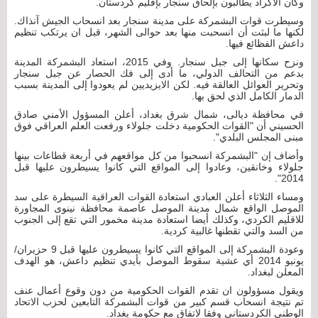
وكان الأكراد يطالبون بإلحاق سنجار بإقليم كردستان.
وسيطرت قوات البشمركة على مدينة سنجار بعد انسحاب الجيش آنذاك.
لكنها ما لبثت أن انسحبت منها بعد حوالى الشهر، قبل ان يرتكب تنظيم
داعش الفظائع فيها.
ونزح سكانها إلى جبل سنجار. وفي 2015، استعاد البشمركة المدينة
بدعم من التحالف الدولي، ما أدى إلى فك الحصار عن جبل سنجار
وتحرير العوائل العالقة فيه. لكن الايزيديين لم يعودوا إلى المدينة بسبب
الدمار الكامل الذي لحق بها.
في محافظة ديالى، شمال شرق بغداد، أعلن المسؤول الأمني صادق
الحسيني أن "القوات الحكومية دخلت جلولاء ورفعت العلم العراقي فوق
مبنى المجلس البلدي".
وأضاف إن "البشمركة انسحبوا من كل مواقعهم في أربعة قطاعات بينها
جلولاء وخانقين، وعادوا إلى المواقع التي كانوا يسيطرون عليها قبل
2014".
ومساء الثلاثاء أعلن العبادي استعادة القوات العراقية السيطرة على سد
الموصل الواقع شمال مدينة الموصل عاصمة محافظة نينوى المجاورة
للاقليم الكردي، وكذلك أيضا استعادة مدينة مخمور التي تقع إلى الجنوب
من السد والتي تقطنها غالبية كردية.
وعودة البشمركة إلى المواقع التي كانوا يسيطرون عليها قبل 9 حزيران/
يونيو 2014 أي عشية سقوط الموصل بأيدي تنظيم داعش، هو الهدف
المعلن لبغداد.
ويقول مسؤولون ان تقدم القوات الحكومية من دون وقوع أعمال عنف
تم نتيجة انسحاب قسم كبير من قوات البشمركة التابعين لحزب الاتحاد
الوطني الكردستاني وفقا لاتفاق مع حكومة بغداد.