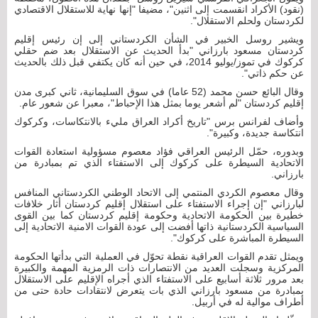
(نقود) الأكراد انقسمت إلى اثنين"، مضيفا "إنها نهاية للاستقلال الاقتصادي
لكردستان ولحلم الاستقلال".
ويشير روسل الخبير في الشأن الكردستاني إلى إن رئيس إقليم
كردستان مسعود بارزاني "بدأ الحديث عن الاستقلال بعد ضم حقلي
كركوك في تموز/يوليو 2014، في حين أنه كان يكتفي قبل ذلك بالحديث
عن حكم ذاتي".
وقال البائع حسن محمد (52 عاما) في سوق السليمانية، ثاني كبرى مدن
إقليم كردستان "لم أشعر يوما بمثل هذا الإحباط"، معبرا عن شعور عام.
وأضاف لفرانس برس "تاريخ أكراد العراق مليء بالانتكاسات، وكركوك
انتكاسة جديدة، وكبيرة".
وبدوره، حمّل الرئيس العراقي فؤاد معصوم مسؤولية استعادة القوات
الاتحادية السيطرة على كركوك إلى الاستفتاء الذي تم بمبادرة من
بارزاني.
وقال معصوم الكردي المنتمي إلى الاتحاد الوطني الكردستاني المنافس
لبارزاني "إن إجراء الاستفتاء على استقلال إقليم كردستان أثار خلافات
خطيرة بين الحكومة الاتحادية وحكومة إقليم كردستان كما بين القوى
السياسية الكردستانية ذاتها أفضت إلى عودة القوات الامنية الاتحادية إلى
السيطرة المباشرة على كركوك".
ويمثل تقدم القوات العراقية نقطة تحوّل في العملية التي بدأتها الحكومة
المركزية وسجلت العديد من الانتصارات ذات الرمزية المهمة والكبيرة
بعد مرور ثلاثة أسابيع على الاستفتاء الذي أجراه الإقليم على الاستقلال
بمبادرة من مسعود بارزاني الذي بات يتعرض لانتقادات حادة حتى من
أطراف موالية له في أربيل.