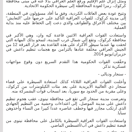
ومثّل إنزال علم الإقليم ورفع العلم العراقي بدلا عنه في مبنى محافظة
كركوك، رمزا لعودة المحافظة إلى سيطرة الحكومة الاتحادية.
وتتيح عودة بعض العائلات الكردية، وفق ما أفاد مسؤولون في المنطقة،
إلى مدينة كركوك، للقوات العراقية التأكيد على حرصها على "التعايش"
بين مختلف الأعراق والطوائف والذي دعت إلى الحفاظ عليه منذ بداية
العملية.
واستعادت القوات العراقية الاثنين قاعدة كيه وان، وهي الأكبر في
محافظة كركوك، وتقع إلى شمال غرب المدينة، لتمحو بذلك المهانة التي
لحقت بها عندما سيطر الأكراد على هذه القاعدة بعد فرار الفرقة 12 من
الجيش العراقي مخلّفة عتادها بالتزامن مع هجمات تنظيم داعش في
حزيران/يونيو 2014.
وحقّقت القوات الحكومية هذا التقدم السريع دون وقوع مواجهات
عسكرية تذكر.
- سنجار وديالى -
وأعلنت القوات العراقية الثلاثاء كذلك استعادة السيطرة على قضاء
سنجار ذي الغالبية الايزيدية على بعد مئات الكيلومترات من كركوك،
وعلى مقربة من الحدود مع سوريا، بعد انسحاب قوات البشمركة منه.
وتعرضت مدينة سنجار التي تقع في محافظة نينوى، عقب هجوم تنظيم
داعش على مدينة الموصل، إلى اعتداءات وحشية من التنظيم الجهادي
الذي ارتكب مجازر فيها وخطف عناصره عددا كبيرا من النساء وأخذوهن
سبايا.
واستعادت القوات العراقية السيطرة بالكامل على محافظة نينوى من
قبضة تنظيم داعش في آب/أغسطس الماضي.