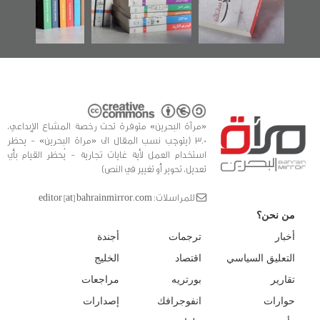
للدراسات والتوثيق
«مرآة البحرين» متوفرة تحت رخصة المشاع الإبداعي،
3.0 (يتوجب نسب المقال الى «مراة البحرين» - يحظر
استخدام العمل لأية غايات تجارية - يُحظر القيام بأي
تعديل، تحوير أو تغيير في النص)
للمراسلات: editor [at] bahrainmirror.com
من نحن؟
أخبار
ترجمات
أجندة
التعليق السياسي
اقتصاد
الخليج
تقارير
بورتريه
مراجعات
حوارات
انفوجرافك
إصدارات