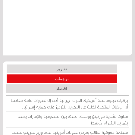
تقارير
ترجمات
اقتصاد
برقيات دبلوماسية أمريكية: الحرب الإيرانية أدت إلى تصورات عامة مفادها
أن الولايات المتحدة تخلت عن البحرين للتركيز على حماية إسرائيل
ساوث تشاينا مورنينغ بوست: الخلاف بين السعودية والإمارات يهدد
بتمزيق الشرق الأوسط
منظمة حقوقية تطالب بفرض عقوبات أمريكية على وزير بحريني بسبب