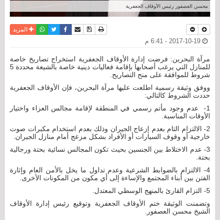
محسن العصفور رئيس الأوقاف الجعفرية
نسخة للطباعة
حفظ الموضوع
فيسبوك
تويتر
أرسل الى صديق
واتساب
المزيد
2017-10-19 - 6:41 م
مرآة البحرين: فرضت إدارة الأوقاف الجعفرية استخراج تصاريخ خاصة
للمنازل التي يرغب أصحابها بإقامة فعاليات دينية خاصة بالشيعة محددة 5
شروط للموافقة على منح التصاريح.
ووفق وثيقة رسمية اطلعت عليها مرآة البحرين، فإن الأوقاف الجعفرية
حددت الشروط كالتالي:
1- عدم وجود مأتم رسمي في المنطقة لإقامة مجالس العزاء واختيار
الأوقات المناسبة.
2- الالتزام التام بعدم إزعاج الجيران وذلك بعدم استخدام مكبرات صوت
خارجية أو وقوف السيارات أو الأفراد بشكل مزعج أمام منازل الجيران.
3- عدم الاختلاط بين الجنسين بحيث تكون المجالس نسائية بحتة ورجالية
بحتة.
4- الالتزام بالضوابط الشرعية وعدم تداول ما يخل بالأمن العام وإثارة
الفتن بين أبناء المجتمع والإساءة إلى أي مكون من المكونات الأخرى.
5- التزام القارئ بالمنهج الوسطي المعتدل.
وتضمنت الوثيقة ختم الأوقاف الجعفرية وتوقيع رئيس إدارة الأوقاف
الشيخ محسن العصفور.