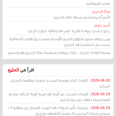
تعذيب المعتقلين
مرآة البحرين
الأمير أندرو وغسل سمعة نظام البحرين
أحمد رضي
رحيل جسدي، وولادة فكرية: نصر الله وثقافة تجاوزت الزمن
وزير بريطاني سابق لشؤون الشرق الأوسط متهم بخرق قواعد الشفافية
بسبب دور استشاري في البحرين
وسط انتقادات للزيارة .. ملك بريطانيا يستضيف ملك البحرين في وندسور
اقرأ في
الخليج
الكويت: الحاج موسى المسري شهيداً مظلومًا بالسجن
2026-06-02
المركزي
الإمارات تنسحب من أوبك في ضربة قوية لتحالف منتجي
2026-04-29
النفط وسط خلافات بين دول الخليج
محكمة «أمن الدولة» في الكويت: الامتناع عن معاقبة 109
2026-04-24
مدونين وتبرئة 9 وحبس 18 متهماً بالتعاطف مع إيران