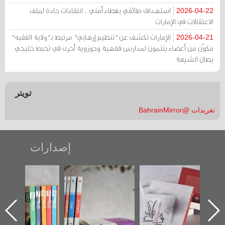
استهداف طائفي بغطاء أمني .. انتقادات حادة لملف
2026-04-22
الاعتقالات في الإمارات
الإمارات تكشف عن "تنظيم إرهابي" مرتبط بـ"ولاية الفقيه"
2026-04-21
مكوّن من أعضاء ينتمون لمدارس فقهية وحوزوية أخرى في تخبط خليجي
يطال الشيعة
تويتر
تغريدات @BahrainMirror
إصدارات
"حماة الباب الأخير":
تصنيف موضوعي
"مرآة البحرين"
الإصدار الأول عن
للوثائق البريطانية
تصدر حصاد
اعتصام الدراز
يقدمه «مركز أوال»
الساحات 2019
وأحداث ساحة
في سلسلة من 5
الفداء لمركز أوال
كتب