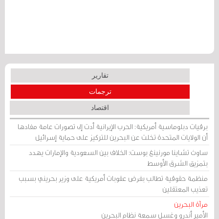
تقارير
ترجمات
اقتصاد
برقيات دبلوماسية أمريكية: الحرب الإيرانية أدت إلى تصورات عامة مفادها
أن الولايات المتحدة تخلت عن البحرين للتركيز على حماية إسرائيل
ساوث تشاينا مورنينغ بوست: الخلاف بين السعودية والإمارات يهدد
بتمزيق الشرق الأوسط
منظمة حقوقية تطالب بفرض عقوبات أمريكية على وزير بحريني بسبب
تعذيب المعتقلين
مرآة البحرين
الأمير أندرو وغسل سمعة نظام البحرين