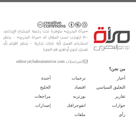
«مرآة البحرين» متوفرة تحت رخصة المشاع الإبداعي،
3.0 (يتوجب نسب المقال الى «مراة البحرين» - يحظر
استخدام العمل لأية غايات تجارية - يُحظر القيام بأي
تعديل، تحوير أو تغيير في النص)
للمراسلات: editor [at] bahrainmirror.com
من نحن؟
أخبار
ترجمات
أجندة
التعليق السياسي
اقتصاد
الخليج
تقارير
بورتريه
مراجعات
حوارات
انفوجرافك
إصدارات
رأي
ملفات