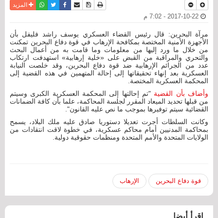
نسخة للطباعة
حفظ الموضوع
فيسبوك
تويتر
أرسل الى صديق
واتساب
المزيد
2017-10-22 - 7:02 م
مرآة البحرين: قال رئيس القضاء العسكري يوسف راشد فليفل بأن
الأجهزة الأمنية المختصة بمكافحة الإرهاب في قوة دفاع البحرين تمكنت
من خلال ما ورد إليها من معلومات وما قامت به من أعمال البحث
والتحري والمراقبة من القبض على «خلية إرهابية» استهدفت ارتكاب
عدد من الجرائم الإرهابية ضد قوة دفاع البحرين، وقد خلصت النيابة
العسكرية بعد إنهاء تحقيقاتها إلى إحالة المتهمين في هذه القضية إلى
المحكمة العسكرية المختصة.
وأضاف بأن القضية
"تم إحالتها إلى المحكمة العسكرية الكبرى وسيتم
من قبلها تحديد الميعاد المقرر لجلسة المحاكمة، علما بأن كافة الضمانات
القضائية سيتم توفيرها بموجب ما نص عليه القانون".
وكانت السلطات أجرت تعديلا دستوريا صادق عليه ملك البلاد، يسمح
بمحاكمة المدنيين أمام محاكم عسكرية، في خطوة لاقت انتقادات من
الولايات المتحدة والأمم المتحدة ومنظمات حقوقية دولية.
قوة دفاع البحرين
الإرهاب
اقرأ أيضا