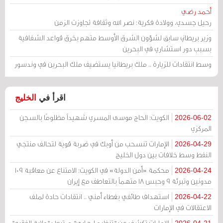
أحمد رضي
رحيل جسدي، وولادة فكرية: نصر الله وثقافة تجاوزت الزمن
وزير بريطاني سابق لشؤون الشرق الأوسط متهم بخرق قواعد الشفافية
بسبب دور استشاري في البحرين
وسط انتقادات للزيارة .. ملك بريطانيا يستضيف ملك البحرين في وندسور
اقرأ في
الخليج
الكويت: الحاج موسى المسري شهيداً مظلومًا بالسجن
2026-06-02
المركزي
الإمارات تنسحب من أوبك في ضربة قوية لتحالف منتجي
2026-04-29
النفط وسط خلافات بين دول الخليج
محكمة «أمن الدولة» في الكويت: الامتناع عن معاقبة 109
2026-04-24
مدونين وتبرئة 9 وحبس 18 متهماً بالتعاطف مع إيران
استهداف طائفي بغطاء أمني .. انتقادات حادة لملف
2026-04-22
الاعتقالات في الإمارات
الإمارات تكشف عن "تنظيم إرهابي" مرتبط بـ"ولاية الفقيه"
2026-04-21