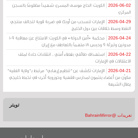
الكويت: الحاج موسى المسري شهيداً مظلومًا بالسجن
2026-06-02
المركزي
الإمارات تنسحب من أوبك في ضربة قوية لتحالف منتجي
2026-04-29
النفط وسط خلافات بين دول الخليج
محكمة «أمن الدولة» في الكويت: الامتناع عن معاقبة 109
2026-04-24
مدونين وتبرئة 9 وحبس 18 متهماً بالتعاطف مع إيران
استهداف طائفي بغطاء أمني .. انتقادات حادة لملف
2026-04-22
الاعتقالات في الإمارات
الإمارات تكشف عن "تنظيم إرهابي" مرتبط بـ"ولاية الفقيه"
2026-04-21
مكوّن من أعضاء ينتمون لمدارس فقهية وحوزوية أخرى في تخبط خليجي
يطال الشيعة
تويتر
تغريدات @BahrainMirror