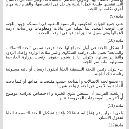
التي تقتضيها طبيعة عمل اللجنة وتدخل في اختصاصها، والقيام بأية مهام
أخرى تكلفه بها اللجنة.
مادة (9)
على جميع الجهات الحكومية والرسمية المعنية في المملكة تزويد اللجنة
في الوقت المحدد بما تطلبه من بيانات ومعلومات ودراسات لازمة
لأعمالها وفي سبيل تحقيق أهدافها في الوقت المحدد.
مادة (10)
أ‌- تشكل اللجنة في أول اجتماع لها لجنة فرعية تسمى "لجنة الاتصالات
والمتابعة" تعمل على دراسة الشكاوى والمراسلات الواردة وإعداد الردود
والتقارير بشأنها، وتتولى إدارة شئون حقوق الإنسان بوزارة الخارجية
مسئولية أمانة سر اللجنة.
ب‌- يتولى رئيس اللجنة التنسيقية العليا لحقوق الإنسان أو نائبه مسئولية
رئاسة تلك اللجنة.
ج- تجتمع لجنة الاتصالات و المتابعة حسب مقتضيات أهدافها أو كلما دعت
الحاجة بما لا يقل عن اجتماع واحد شهرياً.
د- للجنة الفرعية أن تستعين بذوي الخبرة و الاختصاص لدراسة موضوع
أو أكثر من الموضوعات المعروضة عليها.
مادة (11)
يُلغى القرار رقم (14) لسنة 2014 بإعادة تشكيل اللجنة التنسيقية العليا
لحقوق الإنسان
مادة(12)