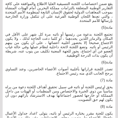
يقع ضمن اختصاصات اللجنة التنسيقية العليا الاطلاع والموافقة على كافة
التقارير الوطنية المتعلقة بالتزامات مملكة البحرين أمام الهيئات المنشأة
بموجب المعاهدات الدولية لحقوق الإنسان التابعة لمنظومة الأمم المتحدة
، والتي تعدها اللجان الوطنية الفرعية على أن تتكفل وزارة الخارجية
بإرسالها للأمم المتحدة.
مادة(5)
تجتمع اللجنة بدعوة من رئيسها أو نائبه مرة كل شهر على الأقل في
المكان والزمان اللذين يحددهما ، أو كلما دعت الحاجة لذلك ، ولا يكون
الاجتماع صحيحاً إلا بحضور أغلبية أعضائها ، على أن يكون من بينهم
الرئيس أو نائبه. وتضع اللجنة لائحة داخلية لنظام عملها وفي حالة غياب
العضو عن أي اجتماع، يجوز للجهة المعنية تكليف من ينوب عنه، شريطة
أن يكون بذات الدرجة الوظيفية.
مادة(6)
تصدر اللجنة قراراتها بأغلبية أصوات الأعضاء الحاضرين، وعند التساوي
يرجح الجانب الذي منه رئيس الاجتماع.
مادة (7)
يحق لرئيس اللجنة أو نائبه في سبيل تحقيق أهداف اللجنة دعوة من يراه
مناسباً من ذوي الخبرة والاختصاص ومن المنظمات أو الهيئات من داخل
المملكة أو خارجها لحضور اجتماعاتها بهدف الاسترشاد بآرائهم دون أن
يكون لهم حق التصويت.
مادة (8)
يكون للجنة مقرر يختاره الرئيس أو نائبه، يتولى ‘اعداد جداول الأعمال
وإخطار الأعضاء بها، وتدوين محاضر الاجتماعات، وغير ذلك من الأعمال