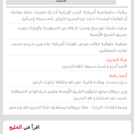
اقتصاد
برقيات دبلوماسية أمريكية: الحرب الإيرانية أدت إلى تصورات عامة مفادها
أن الولايات المتحدة تخلت عن البحرين للتركيز على حماية إسرائيل
ساوث تشاينا مورنينغ بوست: الخلاف بين السعودية والإمارات يهدد
بتمزيق الشرق الأوسط
منظمة حقوقية تطالب بفرض عقوبات أمريكية على وزير بحريني بسبب
تعذيب المعتقلين
مرآة البحرين
الأمير أندرو وغسل سمعة نظام البحرين
أحمد رضي
رحيل جسدي، وولادة فكرية: نصر الله وثقافة تجاوزت الزمن
وزير بريطاني سابق لشؤون الشرق الأوسط متهم بخرق قواعد الشفافية
بسبب دور استشاري في البحرين
وسط انتقادات للزيارة .. ملك بريطانيا يستضيف ملك البحرين في وندسور
اقرأ في
الخليج