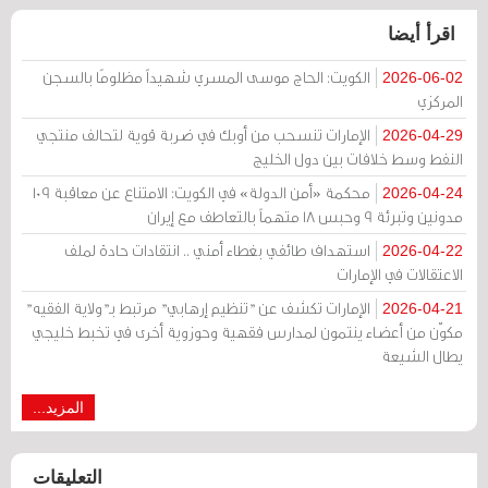
اقرأ أيضا
الكويت: الحاج موسى المسري شهيداً مظلومًا بالسجن
2026-06-02
المركزي
الإمارات تنسحب من أوبك في ضربة قوية لتحالف منتجي
2026-04-29
النفط وسط خلافات بين دول الخليج
محكمة «أمن الدولة» في الكويت: الامتناع عن معاقبة 109
2026-04-24
مدونين وتبرئة 9 وحبس 18 متهماً بالتعاطف مع إيران
استهداف طائفي بغطاء أمني .. انتقادات حادة لملف
2026-04-22
الاعتقالات في الإمارات
الإمارات تكشف عن "تنظيم إرهابي" مرتبط بـ"ولاية الفقيه"
2026-04-21
مكوّن من أعضاء ينتمون لمدارس فقهية وحوزوية أخرى في تخبط خليجي
يطال الشيعة
المزيد...
التعليقات