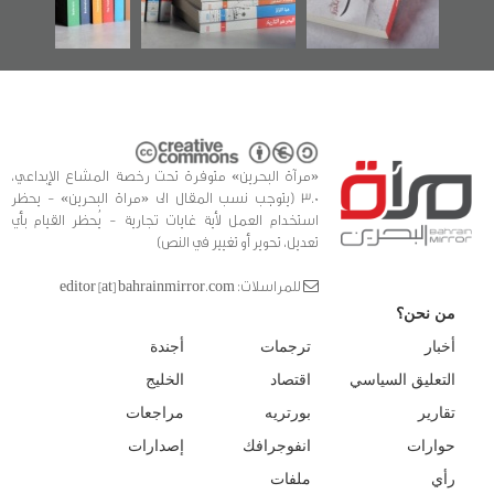
للدراسات والتوثيق
«مرآة البحرين» متوفرة تحت رخصة المشاع الإبداعي،
3.0 (يتوجب نسب المقال الى «مراة البحرين» - يحظر
استخدام العمل لأية غايات تجارية - يُحظر القيام بأي
تعديل، تحوير أو تغيير في النص)
للمراسلات: editor [at] bahrainmirror.com
من نحن؟
أخبار
ترجمات
أجندة
التعليق السياسي
اقتصاد
الخليج
تقارير
بورتريه
مراجعات
حوارات
انفوجرافك
إصدارات
رأي
ملفات