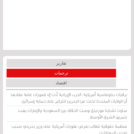
تقارير
ترجمات
اقتصاد
برقيات دبلوماسية أمريكية: الحرب الإيرانية أدت إلى تصورات عامة مفادها
أن الولايات المتحدة تخلت عن البحرين للتركيز على حماية إسرائيل
ساوث تشاينا مورنينغ بوست: الخلاف بين السعودية والإمارات يهدد
بتمزيق الشرق الأوسط
منظمة حقوقية تطالب بفرض عقوبات أمريكية على وزير بحريني بسبب
تعذيب المعتقلين