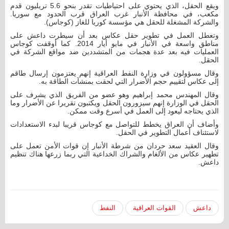
ويقع الحقل، الذي يحتوي على احتياطيات تقدر بنحو 5.6 تريليون قدم
مكعب، في محافظة الأنبار غرب العراق قرب الحدود مع سوريا.
والشركة المشغلة للحقل هي مؤسسة كوريا للغاز (كوجاس).
وتعطل العمل في تطوير حقل عكاس بعد أن سيطرت داعش على
مناطق واسعة في الأنبار في مايو أيار 2014. كما أوقفت كوجاس
العمليات فيه بعد عدة هجمات من المتشددين ضد مواقع الشركة في
الحقل.
وقال مسؤولون في وزارة النفط العراقية إنهم يعتزمون إرسال طاقم
إلى عكاس لتقييم حجم الأضرار التي لحقت بمنشآت الطاقة به.
وقال المهندس محمد إبراهيم وهو عضو من الفريق الذي يشرف على
الحقل في الوزارة إنهم سيزورون الحقل ويكتبون تقريرا عن الأضرار وما
الذي يحتاجه ليعود إلى العمل في أسرع وقت ممكن.
وأضاف أن العراق يخطط للتواصل مع كوجاس قريبا لبدء الاستعدادات
لاستئناف أعمال التطوير في الحقل.
وقال العقيد سعد حردان من شرطة الأنبار إن قوات الأمن تعمل على
تطهير عكاس من الألغام والشراك الخداعية التي ربما زرعها هناك تنظيم
داعش.
داعش
القوات العراقية
النفط