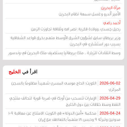
مرآة البحرين
الأمير أندرو وغسل سمعة نظام البحرين
أحمد رضي
رحيل جسدي، وولادة فكرية: نصر الله وثقافة تجاوزت الزمن
وزير بريطاني سابق لشؤون الشرق الأوسط متهم بخرق قواعد الشفافية
بسبب دور استشاري في البحرين
وسط انتقادات للزيارة .. ملك بريطانيا يستضيف ملك البحرين في وندسور
اقرأ في
الخليج
الكويت: الحاج موسى المسري شهيداً مظلومًا بالسجن
2026-06-02
المركزي
الإمارات تنسحب من أوبك في ضربة قوية لتحالف منتجي
2026-04-29
النفط وسط خلافات بين دول الخليج
محكمة «أمن الدولة» في الكويت: الامتناع عن معاقبة 109
2026-04-24
مدونين وتبرئة 9 وحبس 18 متهماً بالتعاطف مع إيران