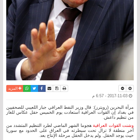
نسخة للطباعة
حفظ الموضوع
فيسبوك
تويتر
أرسل الى صديق
واتساب
المزيد
2017-11-03 - 6:57 م
مرآة البحرين (رويترز): قال وزير النفط العراقي جبار اللعيبي للصحفيين
في بغداد إن القوات العراقية استعادت يوم الخميس حقل عكاس للغاز
من تنظيم داعش.
وشنت القوات العراقية
هجوما الشهر الماضي لطرد التنظيم المتشدد من
آخر منطقة لا تزال تحت سيطرته في العراق على الحدود مع سوريا
حيث يوجد الحقل. ولم يدخل الحقل مرحلة الإنتاج بعد.