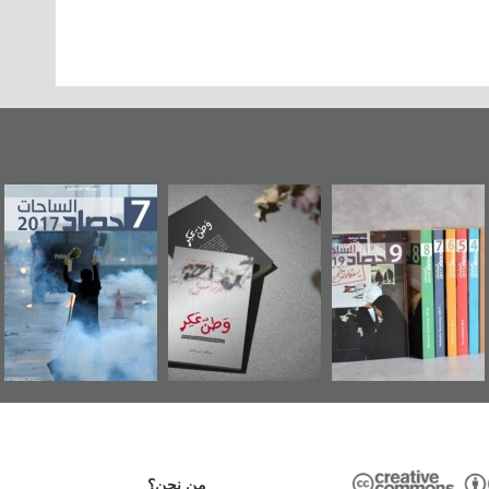
«وطن عكر» رواية
حصاد 2017
عاشوراء البحرين...
جديدة لمعتقل
ويكيليكس السفارة
عسكري تصدر عن
الأمريكية
«مرآة البحرين»
من نحن؟