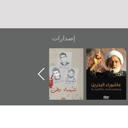
إصدارات
شهداء وطن
«جَوْ»: رواية
دعوة للضحك
المعتقل جهاد