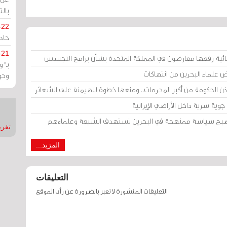
بالت
-22
حادة
-21
ائية رفعها معارضون في المملكة المتحدة بشأن برامج التجسس
بـ"
ض علماء البحرين من انتهاكات
وحو
إذن الحكومة من أكبر المحرمات.. ومنعها خطوة للهيمنة على الشعائر
وية سرية داخل الأراضي الإيرانية
 أصبح سياسة ممنهجة في البحرين تستهدف الشيعة وعلماءهم
تغريدات
المزيد...
التعليقات
التعليقات المنشورة لا تعبر بالضرورة عن رأي الموقع