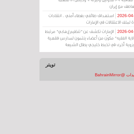
عاطف مع إيران
استهداف طائفي بغطاء أمني .. انتقادات
2026-04
 لملف الاعتقالات في الإمارات
الإمارات تكشف عن "تنظيم إرهابي" مرتبط
2026-04
ولاية الفقيه" مكوّن من أعضاء ينتمون لمدارس فقهية
زوية أخرى في تخبط خليجي يطال الشيعة
تويتر
 @BahrainMirror