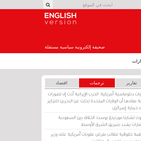
English Version
صحيفة إلكترونية سياسية مستقلة
رات
تقارير
ترجمات
اقتصاد
ات دبلوماسية أمريكية: الحرب الإيرانية أدت إلى تصورات
 مفادها أن الولايات المتحدة تخلت عن البحرين للتركيز
 حماية إسرائيل
ث تشاينا مورنينغ بوست: الخلاف بين السعودية
إمارات يهدد بتمزيق الشرق الأوسط
مة حقوقية تطالب بفرض عقوبات أمريكية على وزير
يني بسبب تعذيب المعتقلين