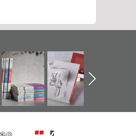
"حماة الباب الأخير":
تصنيف موضوعي
"مرآة البحرين"
الإصدار الأول عن
للوثائق البريطانية
تصدر حصاد
اعتصام الدراز
يقدمه «مركز أوال»
الساحات 2019
وأحداث ساحة
في سلسلة من 5
الفداء لمركز أوال
كتب
للدراسات والتوثيق