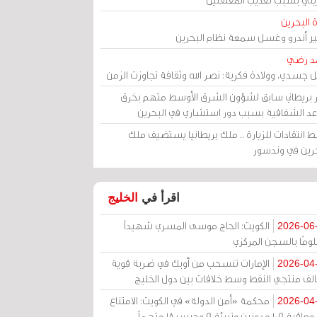
 البحرين
مير أندرو وغسل سمعة نظام البحرين
د رضي
ل جسدي، وولادة فكرية: نصر الله وثقافة تجاوزت الزمن
ر بريطاني سابق لشؤون الشرق الأوسط متهم بخرق
عد الشفافية بسبب دور استشاري في البحرين
 انتقادات للزيارة .. ملك بريطانيا يستضيف ملك
حرين في وندسور
اقرأ في
الخليج
الكويت: الحاج موسى المسري شهيداً
2026-06
ومًا بالسجن المركزي
الإمارات تنسحب من أوبك في ضربة قوية
2026-04
الف منتجي النفط وسط خلافات بين دول الخليج
محكمة «أمن الدولة» في الكويت: الامتناع
2026-04
عن معاقبة 109 مدونين وتبرئة 9 وحبس 18 متهماً