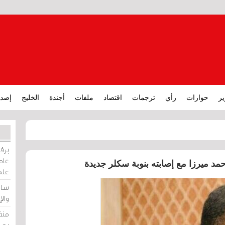
ير
حوارات
رأي
ترجمات
اقتصاد
ملفات
أجندة
الخليج
إصدا
برقي
عامة
حمد ميرزا مع إصابته بنوبة سكلر جديدة
على
ساو
وال
منظ
بحر