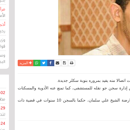
مرآة
الأ
أحم
رحي
وزي
قوا
وسط
الب
نسخة للطباعة
حفظ الموضوع
فيسبوك
تويتر
أرسل الى صديق
واتساب
المزيد
ت اتصالا منه يفيد بمروره بنوبة سكلر جديدة.
إدارة سجن جو نقله للمستشفى، كما تمنع عنه الأدوية والمسكنات
-02
مظل
ويقضي أحمد ميرزا وهو الأخ غير الشقيق لزعيم المعارضة الشيخ علي سلمان، حكما بالسجن 10 سنوات في قضية ذات
-29
لتح
-24