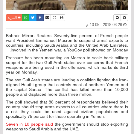
نسخة للطباعة
حفظ الموضوع
فيسبوك
تويتر
أرسل الى صديق
واتساب
المزيد
2018-03-26 - 10:05 م
Bahrain Mirror- Reuters: Seventy-five percent of French people
want President Emmanuel Macron to suspend arms' exports to
countries, including Saudi Arabia and the United Arab Emirates,
involved in the Yemeni war, a YouGov poll showed on Monday.
Pressure has been mounting on Macron to scale back military
support for the two Gulf Arab states over concerns that French
weapons are being used in the offensive, which marks its third
year on Monday.
The two Gulf Arab states are leading a coalition fighting the Iran-
aligned Houthi group that controls most of northern Yemen and
the capital Sanaa. The conflict has killed more than 10,000
people and displaced more than three million.
The poll showed that 88 percent of respondents believed their
country should stop arms exports to all countries where there is
a risk they could be used against civilian populations and
specifically 75 percent for those operating in Yemen.
Seven in 10 people said
the government should stop exporting
weapons to Saudi Arabia and the UAE.