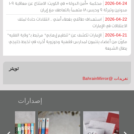
محكمة «أمن الدولة» في الكويت: الامتناع عن معاقبة 109
2026-04-24
مدونين وتبرئة 9 وحبس 18 متهماً بالتعاطف مع إيران
استهداف طائفي بغطاء أمني .. انتقادات حادة لملف
2026-04-22
الاعتقالات في الإمارات
الإمارات تكشف عن "تنظيم إرهابي" مرتبط بـ"ولاية الفقيه"
2026-04-21
مكوّن من أعضاء ينتمون لمدارس فقهية وحوزوية أخرى في تخبط خليجي
يطال الشيعة
تويتر
تغريدات @BahrainMirror
إصدارات
"حماة الباب الأخير":
تصنيف موضوعي
"مرآة البحرين"
الإصدار الأول عن
للوثائق البريطانية
تصدر حصاد
اعتصام الدراز
يقدمه «مركز أوال»
الساحات 2019