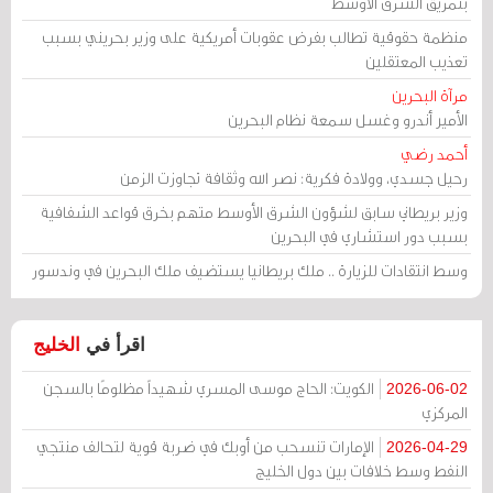
بتمزيق الشرق الأوسط
منظمة حقوقية تطالب بفرض عقوبات أمريكية على وزير بحريني بسبب
تعذيب المعتقلين
مرآة البحرين
الأمير أندرو وغسل سمعة نظام البحرين
أحمد رضي
رحيل جسدي، وولادة فكرية: نصر الله وثقافة تجاوزت الزمن
وزير بريطاني سابق لشؤون الشرق الأوسط متهم بخرق قواعد الشفافية
بسبب دور استشاري في البحرين
وسط انتقادات للزيارة .. ملك بريطانيا يستضيف ملك البحرين في وندسور
اقرأ في
الخليج
الكويت: الحاج موسى المسري شهيداً مظلومًا بالسجن
2026-06-02
المركزي
الإمارات تنسحب من أوبك في ضربة قوية لتحالف منتجي
2026-04-29
النفط وسط خلافات بين دول الخليج