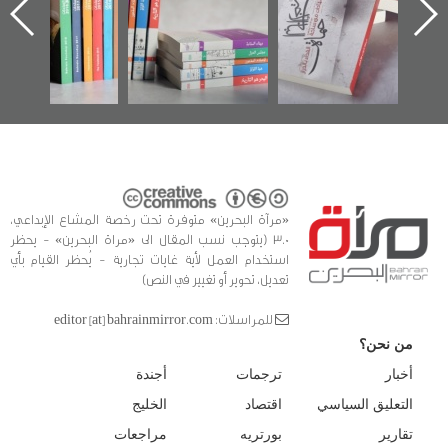
ه
وأحداث ساحة
في سلسلة من 5
الفداء لمركز أوال
كتب
للدراسات والتوثيق
«مرآة البحرين» متوفرة تحت رخصة المشاع الإبداعي،
3.0 (يتوجب نسب المقال الى «مراة البحرين» - يحظر
استخدام العمل لأية غايات تجارية - يُحظر القيام بأي
تعديل، تحوير أو تغيير في النص)
للمراسلات: editor [at] bahrainmirror.com
من نحن؟
أخبار
ترجمات
أجندة
التعليق السياسي
اقتصاد
الخليج
تقارير
بورتريه
مراجعات