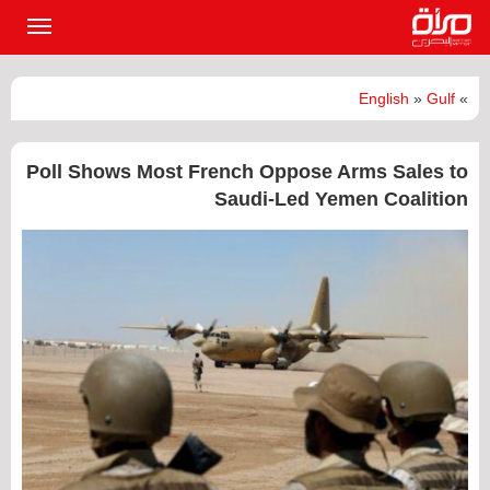
القائمة
الرئيسي
English
»
Gulf
»
Poll Shows Most French Oppose Arms Sales to
Saudi-Led Yemen Coalition