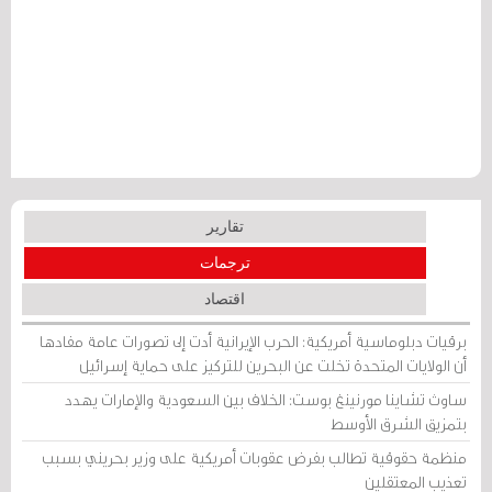
تقارير
ترجمات
اقتصاد
برقيات دبلوماسية أمريكية: الحرب الإيرانية أدت إلى تصورات عامة مفادها
أن الولايات المتحدة تخلت عن البحرين للتركيز على حماية إسرائيل
ساوث تشاينا مورنينغ بوست: الخلاف بين السعودية والإمارات يهدد
بتمزيق الشرق الأوسط
منظمة حقوقية تطالب بفرض عقوبات أمريكية على وزير بحريني بسبب
تعذيب المعتقلين