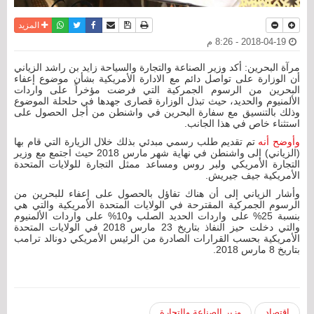
نسخة للطباعة
حفظ الموضوع
فيسبوك
تويتر
أرسل الى صديق
واتساب
المزيد
2018-04-19 - 8:26 م
مرآة البحرين: أكد وزير الصناعة والتجارة والسياحة زايد بن راشد الزياني
أن الوزارة على تواصل دائم مع الادارة الأمريكية بشأن موضوع إعفاء
البحرين من الرسوم الجمركية التي فرضت مؤخراً على واردات
الألمنيوم والحديد، حيث تبذل الوزارة قصارى جهدها في حلحلة الموضوع
وذلك بالتنسيق مع سفارة البحرين في واشنطن من أجل الحصول على
استثناء خاص في هذا الجانب.
وأوضح أنه
تم تقديم طلب رسمي مبدئي بذلك خلال الزيارة التي قام بها
(الزياني) إلى واشنطن في نهاية شهر مارس 2018 حيث اجتمع مع وزير
التجارة الأمريكي ولبر روس ومساعد ممثل التجارة للولايات المتحدة
الأمريكية جيف جيريش.
وأشار الزياني إلى أن هناك تفاؤل بالحصول على إعفاء للبحرين من
الرسوم الجمركية المقترحة في الولايات المتحدة الأمريكية والتي هي
بنسبة 25% على واردات الحديد الصلب و10% على واردات الألمنيوم
والتي دخلت حيز النفاذ بتاريخ 23 مارس 2018 في الولايات المتحدة
الأمريكية بحسب القرارات الصادرة من الرئيس الأمريكي دونالد ترامب
بتاريخ 8 مارس 2018.
إقتصاد
وزير الصناعة والتجارة