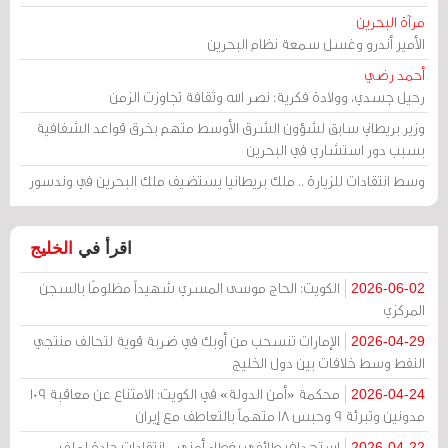
مرآة البحرين
الأمير أندرو وغسل سمعة نظام البحرين
أحمد رضي
رحيل جسدي، وولادة فكرية: نصر الله وثقافة تجاوزت الزمن
وزير بريطاني سابق لشؤون الشرق الأوسط متهم بخرق قواعد الشفافية
بسبب دور استشاري في البحرين
وسط انتقادات للزيارة .. ملك بريطانيا يستضيف ملك البحرين في وندسور
اقرأ في
الخليج
الكويت: الحاج موسى المسري شهيداً مظلومًا بالسجن
2026-06-02
المركزي
الإمارات تنسحب من أوبك في ضربة قوية لتحالف منتجي
2026-04-29
النفط وسط خلافات بين دول الخليج
محكمة «أمن الدولة» في الكويت: الامتناع عن معاقبة 109
2026-04-24
مدونين وتبرئة 9 وحبس 18 متهماً بالتعاطف مع إيران
استهداف طائفي بغطاء أمني .. انتقادات حادة لملف
2026-04-22