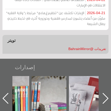
الاعتقالات في الإمارات
الإمارات تكشف عن "تنظيم إرهابي" مرتبط بـ"ولاية الفقيه"
2026-04-21
مكوّن من أعضاء ينتمون لمدارس فقهية وحوزوية أخرى في تخبط خليجي
يطال الشيعة
تويتر
تغريدات @BahrainMirror
إصدارات
"حماة الباب الأخير":
تصنيف موضوعي
"مرآة البحرين"
الإصدار الأول عن
للوثائق البريطانية
تصدر حصاد
اعتصام الدراز
يقدمه «مركز أوال»
الساحات 2019
ه
وأحداث ساحة
في سلسلة من 5
الفداء لمركز أوال
كتب