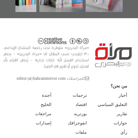
للدراسات والتوثيق
«مرآة البحرين» متوفرة تحت رخصة المشاع الإبداعي،
3.0 (يتوجب نسب المقال الى «مراة البحرين» - يحظر
استخدام العمل لأية غايات تجارية - يُحظر القيام بأي
تعديل، تحوير أو تغيير في النص)
للمراسلات: editor [at] bahrainmirror.com
من نحن؟
أخبار
ترجمات
أجندة
التعليق السياسي
اقتصاد
الخليج
تقارير
بورتريه
مراجعات
حوارات
انفوجرافك
إصدارات
رأي
ملفات