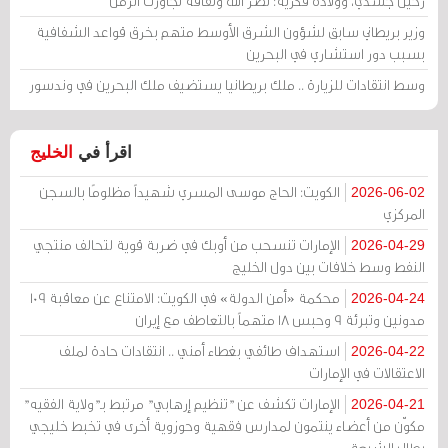
رحيل جسدي، وولادة فكرية: نصر الله وثقافة تجاوزت الزمن
وزير بريطاني سابق لشؤون الشرق الأوسط متهم بخرق قواعد الشفافية
بسبب دور استشاري في البحرين
وسط انتقادات للزيارة .. ملك بريطانيا يستضيف ملك البحرين في وندسور
اقرأ في
الخليج
الكويت: الحاج موسى المسري شهيداً مظلومًا بالسجن
2026-06-02
المركزي
الإمارات تنسحب من أوبك في ضربة قوية لتحالف منتجي
2026-04-29
النفط وسط خلافات بين دول الخليج
محكمة «أمن الدولة» في الكويت: الامتناع عن معاقبة 109
2026-04-24
مدونين وتبرئة 9 وحبس 18 متهماً بالتعاطف مع إيران
استهداف طائفي بغطاء أمني .. انتقادات حادة لملف
2026-04-22
الاعتقالات في الإمارات
الإمارات تكشف عن "تنظيم إرهابي" مرتبط بـ"ولاية الفقيه"
2026-04-21
مكوّن من أعضاء ينتمون لمدارس فقهية وحوزوية أخرى في تخبط خليجي
يطال الشيعة