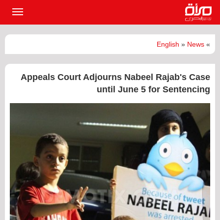
القائمة
الرئيسي
English
»
News
»
Appeals Court Adjourns Nabeel Rajab's Case
until June 5 for Sentencing