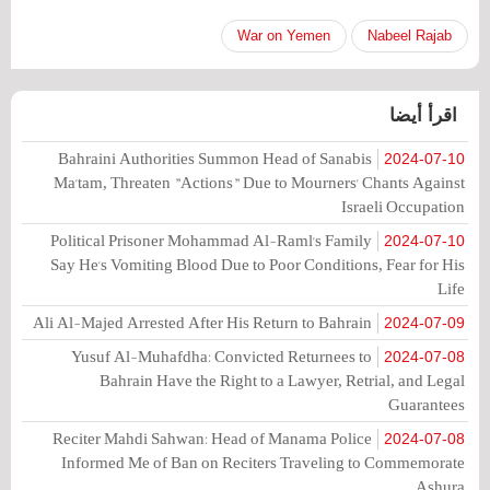
War on Yemen
Nabeel Rajab
اقرأ أيضا
Bahraini Authorities Summon Head of Sanabis
2024-07-10
Ma'tam, Threaten "Actions" Due to Mourners' Chants Against
Israeli Occupation
Political Prisoner Mohammad Al-Raml's Family
2024-07-10
Say He's Vomiting Blood Due to Poor Conditions, Fear for His
Life
Ali Al-Majed Arrested After His Return to Bahrain
2024-07-09
Yusuf Al-Muhafdha: Convicted Returnees to
2024-07-08
Bahrain Have the Right to a Lawyer, Retrial, and Legal
Guarantees
Reciter Mahdi Sahwan: Head of Manama Police
2024-07-08
Informed Me of Ban on Reciters Traveling to Commemorate
Ashura