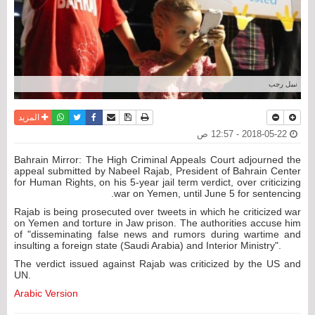
نبيل رجب
نسخة للطباعة
حفظ الموضوع
فيسبوك
تويتر
أرسل الى صديق
واتساب
المزيد
2018-05-22 - 12:57 ص
Bahrain Mirror: The High Criminal Appeals Court adjourned the
appeal submitted by Nabeel Rajab, President of Bahrain Center
for Human Rights, on his 5-year jail term verdict, over criticizing
war on Yemen, until June 5 for sentencing.
Rajab is being prosecuted over tweets in which he criticized war
on Yemen and torture in Jaw prison. The authorities accuse him
of "disseminating false news and rumors during wartime and
insulting a foreign state (Saudi Arabia) and Interior Ministry".
The verdict issued against Rajab was criticized by the US and
UN.
Arabic Version