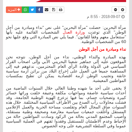
نسخة للطباعة
حفظ الموضوع
فيسبوك
تويتر
أرسل الى صديق
واتساب
المزيد
2018-09-07 - 8:55 م
مرآة البحرين: حصلت "مرآة البحرين" على نص "نداء ومبادرة من أجل
الوطن" الذي توعدت
وزارة العدل
الشخصيات القائمة عليه بأنها
"ستتعامل معهم وفقاً للقانون". فيما يلي نص المبادرة التي وقع عليها نحو
60 من الشخصيات الوطنية.
نداء ومبادرة من أجل الوطن
بهذه المبادرة والنداء الوطني، نداء من أجل الوطن، نتوجه نحن
الموقعون عليه إلى جماهير شعبنا البحريني الأبي وإلى اصحاب القرار
السياسي في الدولة وقادة الرأي العام المحترمين، ندعوهم فيه إلى
المساهمة جميعا في العمل على إخراج البلاد من براثن أزمة سياسية
خانقة وتجنيب الوطن أزمة اقتصادية يمكن أن تطيح بمكتسبات
المواطنين المعيشية.
لا يخفى على أحد ما شهده وطننا الغالي خلال السنوات الماضية من
أحداث سياسية عاصفة ومواجهات مكلفة وعنيفة خلفت ورائها خسائر
كبيرة وتضحيات جسام، بما فيها تزعزع الهوية الوطنية الجامعة، وقد
فشلت محاولات رأب الصدع بين الأطراف السياسية المختلفة. خلال هذه
السنوات ضاق المجال العام وتقلصت مساحة الحرية والعمل الإعلامي
المستقل وأغلقت جمعيات سياسية معارضة وصحيفة وطنية مستقلة،
وأصيب المجتمع المدني بحالة من الركود وسادت المواطنين حالة من
الإحباط وعدم الاطمئنان للمستقبل وفقدوا ثقتهم في العملية السياسية
عموما وفي السلطة التشريعية على وجه الخصوص.