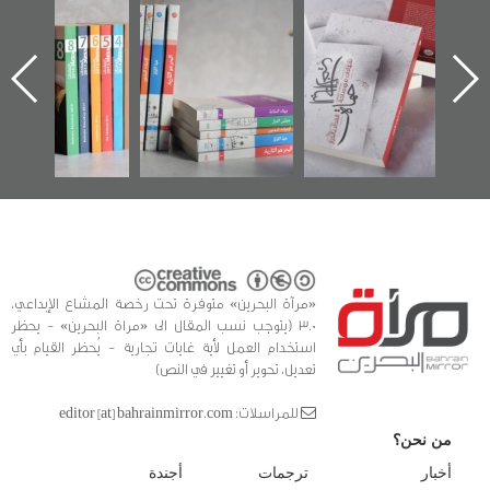
"حماة الباب الأخير":
تصنيف موضوعي
"مرآة البحرين"
الإصدار الأول عن
للوثائق البريطانية
تصدر حصاد
اعتصام الدراز
يقدمه «مركز أوال»
الساحات 2019
ه
وأحداث ساحة
في سلسلة من 5
الفداء لمركز أوال
كتب
للدراسات والتوثيق
«مرآة البحرين» متوفرة تحت رخصة المشاع الإبداعي،
3.0 (يتوجب نسب المقال الى «مراة البحرين» - يحظر
استخدام العمل لأية غايات تجارية - يُحظر القيام بأي
تعديل، تحوير أو تغيير في النص)
للمراسلات: editor [at] bahrainmirror.com
من نحن؟
أخبار
ترجمات
أجندة