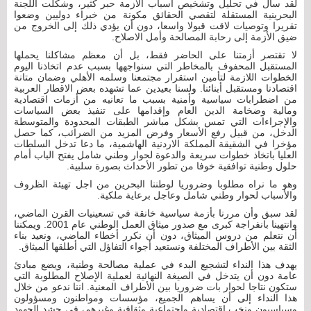
لقد سال في تحليل وتشخيص أسباب الأزمة حبر كثير، وشكلت اللجنة
البحرينية المستقلة لتقصي الحقائق مكونة من خبراء دوليين وضعوا
تقريرا وتوصيات لاقت قبولا واسعا، دون أن يؤدي ذلك إلى الخروج من
ضيق الأزمة إلى رحابة المصالحة وأمل الاصلاح.
لا تقتصر أزمتنا على الحاضر فقط، بل أن معظم مشاكلنا يحملها
المستقبل المحفوف بالمخاطر التي سنواجهها بسبب عدم اتخاذنا اليوم
الخطوات اللازمة لتأمين استقرار مجتمعنا وسلمه الأهلي وضمان متانة
اقتصادنا ومستقبل أبنائنا. ولسنا بعيدين عما تشهده بعض الاقطار العربية
من اضطرابات سياسية وأمنية بسبب ما تعانيه من أزمات اقتصادية
ومالية وضخامة الدين العام وإقدامها على تنفيذ بعض السياسات
والإجراءات التي تمس بشكل مباشر الطبقات المحدودة والمتوسطة
الدخل، من قبيل رفع الأسعار وفرض المزيد من الضرائب، كما حصل
مؤخرا في الشقيقة المملكة الاردنية الهاشمية، ما دعا تدخل السلطات
العليا باتخاذ خطوات سريعة والدعوة لحوار وطني شامل يفتح الباب أمام
حلول وطنية توافقية خوفا من تطور الأحداث بصورة سلبية.
وهو ما نراه مطلوبا وضروريا لوطننا البحرين من اجل تهيئة الظروف
والأسباب لحوار وطني شامل وعاجل برعاية ملكية.
لقد سبق وأن مررنا بأزمة سياسية خانقة في تسعينيات القرن الماضي،
وانتهينا بانفراجة كبرى مع صدور ميثاق العمل الوطني عام 2001. ويمكننا
أن نتعلم من دروس الميثاق، دون أن نكرر أخطاء الماضي، ونعيد بناء
الثقة بين الأطراف المختلفة ونستعيد أجواء التفاؤل التي أطلقها الميثاق.
يهدف هذا النداء لتشجيع البدء في عملية مصالحة وطنية، ويضع مبادئ
عامة دون أن يتدخل في الصيغة النهائية لعملية الإصلاح المطلوبة التي
ستكون نتاجا لحوار بات ضروريا بين الأطراف المعنية. اننا ندعو من خلال
هذا النداء إلى أن يساهم الجميع، مؤسسات ومواطنون ومسؤولون
وسياسيون ونخب اقتصادية واجتماعية وثقافية وغيرهم، في حشد الجهود