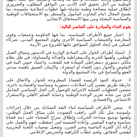
الوطنية من أجل تحقيق الحد الأدنى من التوافق المطلوب والضروري
لإطلاق عملية مصالحة وطنية شاملة تليها خطوات إصلاحية ملموسة، بما
يفسح المجال امام التجاوب المأمول والمنتظر مع الاستحقاقات الوطنية
والسياسية المقبلة ومن بينها الاستحقاق الانتخابي.
يقوم النداء والمبادرة على العناصر التالية:
1 . اعتبار جميع الأطراف السياسية، بما فيها الحكومة وجمعيات وقوى
المعارضة والجمعيات السياسية الأخرى وقوى المجتمع المدني، شركاء
أصيلين في إيجاد الحلول المتوافق عليها للخروج من الأزمة.
2 . استناد أطراف الحوار على المبادئ الواردة في الدستور وميثاق العمل
الوطني، وأهمها الحرية والديمقراطية والعدالة والمساواة، في ظل نظام
ملكي دستوري ديمقراطي السيادة فيه للشعب، واعتماد حسن النية في
التفاوض والحوار دون إقصاء أو استفراد، والإيمان العميق بأهمية مبدئي
العفو والتسامح في بناء المجتمع والدولة.
3 . جدولة البنود الرئيسة للقضايا المطروحة للحوار، والاتفاق على
خارطة طريق تفضي إلى اصلاحات دستورية وسياسية واقتصادية ناجزة،
تتضمن الخطوات العملية الإجرائية للوصول إلى الحل السياسي الشامل
الذي من شأنه تعزيز الوحدة الوطنية وحماية السلم الأهلي والاستقرار
الاجتماعي والاقتصادي.
4 . سعي الأطراف السياسية لبناء الثقة المتبادلة من خلال إجراءات
ملموسة مثل تلك التي رافقت التصويت على ميثاق العمل الوطني،
وأهمها توسيع مساحة الحريات وإطلاق سراح السجناء على ذمة قضايا
سياسية وعودة المنفيين وإعادة الجنسية لمن أسقطت عنهم والعمل على
إزالة آثار الفترة الماضية وجبر الضرر، وتفعيل توصيات اللجنة البحرينية
لتقصي الحقائق، ولجم خطاب الكراهية والتحريض الإعلامي.