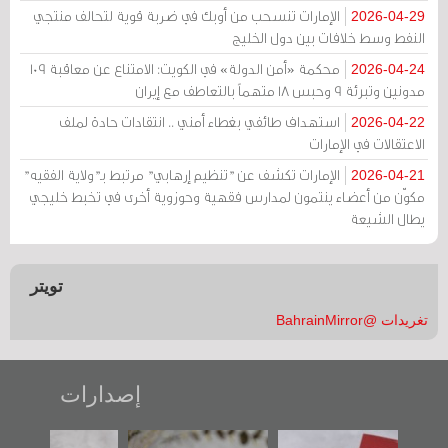
الإمارات تنسحب من أوبك في ضربة قوية لتحالف منتجي
2026-04-29
النفط وسط خلافات بين دول الخليج
محكمة «أمن الدولة» في الكويت: الامتناع عن معاقبة 109
2026-04-24
مدونين وتبرئة 9 وحبس 18 متهماً بالتعاطف مع إيران
استهداف طائفي بغطاء أمني .. انتقادات حادة لملف
2026-04-22
الاعتقالات في الإمارات
الإمارات تكشف عن "تنظيم إرهابي" مرتبط بـ"ولاية الفقيه"
2026-04-21
مكوّن من أعضاء ينتمون لمدارس فقهية وحوزوية أخرى في تخبط خليجي
يطال الشيعة
تويتر
تغريدات @BahrainMirror
إصدارات