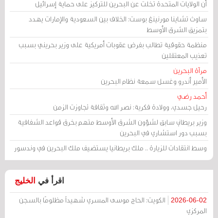
أن الولايات المتحدة تخلت عن البحرين للتركيز على حماية إسرائيل
ساوث تشاينا مورنينغ بوست: الخلاف بين السعودية والإمارات يهدد
بتمزيق الشرق الأوسط
منظمة حقوقية تطالب بفرض عقوبات أمريكية على وزير بحريني بسبب
تعذيب المعتقلين
مرآة البحرين
الأمير أندرو وغسل سمعة نظام البحرين
أحمد رضي
رحيل جسدي، وولادة فكرية: نصر الله وثقافة تجاوزت الزمن
وزير بريطاني سابق لشؤون الشرق الأوسط متهم بخرق قواعد الشفافية
بسبب دور استشاري في البحرين
وسط انتقادات للزيارة .. ملك بريطانيا يستضيف ملك البحرين في وندسور
اقرأ في
الخليج
الكويت: الحاج موسى المسري شهيداً مظلومًا بالسجن
2026-06-02
المركزي